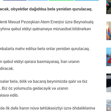
rəcək, obyektlər dağıdılsa belə yenidən qurulacaq.
identi Məsud Pezeşkian Atom Enerjisi üzrə Beynəlxalq
eyhinə qəbul etdiyi qətnaməyə münasibət bildirərkən
ombalarla məhv edilsə belə onlar yenidən qurulacaq.
n qəbul etdiyi qərara baxmayaraq, İran uranın
tdirəcək.
ələr belə, bilik və bacarıq beynimizdə qalır və biz
q. Biz öz yolumuzla gedəcəyik və uranın
əlavə edib.
 ilk dəfə İranın nüvə təhlükəsizliyi üzrə öhdəliklərinə