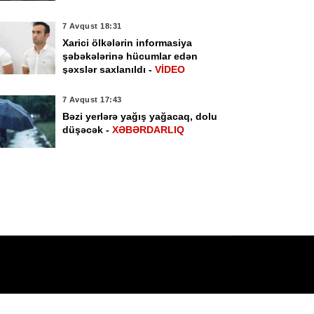
vqust 16:00
7 Avqust 15:28
örmüz boğazından
Kənd Təsərrüfatı
7 Avqust 18:31
çən ticarət
Nazirliyi tenderinin
Xarici ölkələrin informasiya
şəbəkələrinə hücumlar edən
milərinin sayı azalıb
qalibini açıqladı
şəxslər saxlanıldı -
VİDEO
7 Avqust 17:43
Bəzi yerlərə yağış yağacaq, dolu
düşəcək -
XƏBƏRDARLIQ
7 Avqust 17:05
Türkiyədə müəssisədə iki nəfərin
meyiti aşkarlanıb
7 Avqust 16:42
Yaponiyada "Dolfin" tayfununa
görə bəzi uçuşlar ləğv edilib