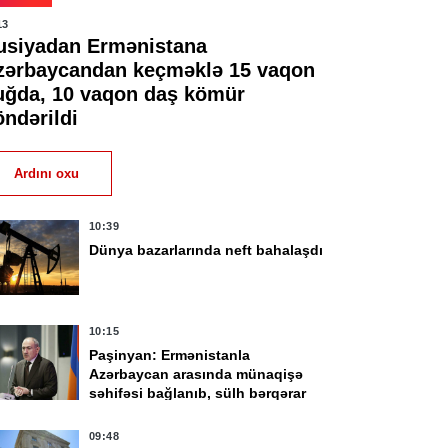
13
usiyadan Ermənistana
zərbaycandan keçməklə 15 vaqon
uğda, 10 vaqon daş kömür
öndərildi
Ardını oxu
10:39
Dünya bazarlarında neft bahalaşdı
10:15
Paşinyan: Ermənistanla
Azərbaycan arasında münaqişə
səhifəsi bağlanıb, sülh bərqərar
olub
09:48