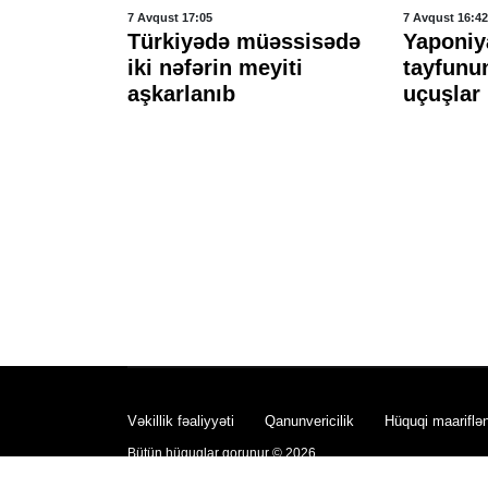
7 Avqust 17:05
7 Avqust 16:42
əfə
Türkiyədə müəssisədə
Yaponiy
r etdi
iki nəfərin meyiti
tayfunu
aşkarlanıb
uçuşlar 
Vəkillik fəaliyyəti
Qanunvericilik
Hüquqi maariflə
Bütün hüquqlar qorunur © 2026