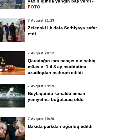
yaxınlığında yanğın baş verdi -
FOTO
7 Avqust 21:23
Zelenski ilk dəfə Serbiyaya səfər
etdi
7 Avqust 20:52
Qaradağın icra başçısının sabiq
müavini 1 il 3 ay müddətinə
azadlıqdan məhrum edildi
7 Avqust 19:59
Beyləqanda kanalda çimən
yeniyetmə boğularaq öldü
7 Avqust 19:20
Bakıda parkdan oğurluq edildi