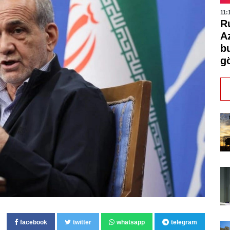
11:
R
A
b
g
facebook
twitter
whatsapp
telegram