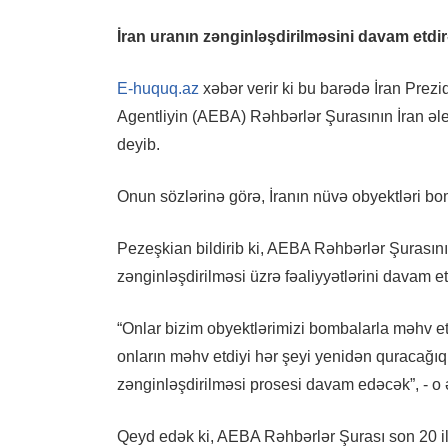
İran uranın zənginləşdirilməsini davam etdi
E-huquq.az
xəbər verir ki bu barədə İran Prez
Agentliyin (AEBA) Rəhbərlər Şurasının İran əl
deyib.
Onun sözlərinə görə, İranın nüvə obyektləri b
Pezeşkian bildirib ki, AEBA Rəhbərlər Şurasını
zənginləşdirilməsi üzrə fəaliyyətlərini davam e
“Onlar bizim obyektlərimizi bombalarla məhv ets
onların məhv etdiyi hər şeyi yenidən quracağı
zənginləşdirilməsi prosesi davam edəcək”, - o 
Qeyd edək ki, AEBA Rəhbərlər Şurası son 20 ildə