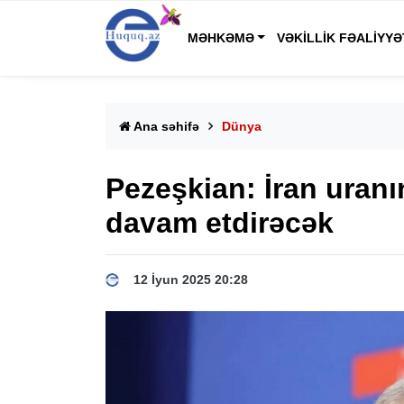
MƏHKƏMƏ
VƏKILLIK FƏALIYYƏ
Ana səhifə
Dünya
Pezeşkian: İran uranı
davam etdirəcək
12 İyun 2025 20:28