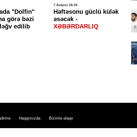
7 Avqust 16:24
7 A
ada "Dolfin"
Həftəsonu güclü külək
H
na görə bəzi
əsəcək -
ke
ləğv edilib
XƏBƏRDARLIQ
gə
ndirmə
Haqqımızda
Bizimlə əlaqə