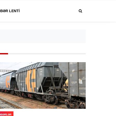
BƏR LENTI
ƏBƏRLƏR