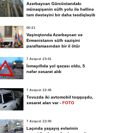
Azərbaycan Gürcüstandakı
münaqişənin sülh yolu ilə həllinə
tam dəstəyini bir daha təsdiqləyib
00:21
Vaşinqtonda Azərbaycan və
Ermənistanın sülh sazişini
paraflamasından bir il ötür
7 Avqust 23:01
İsmayıllıda yol qəzası oldu, 5
nəfər xəsarət alıb
7 Avqust 22:45
Tovuzda iki avtomobil toqquşdu,
xəsarət alan var -
FOTO
7 Avqust 22:00
Laçında yaşayış evlərinin