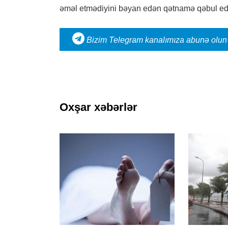
əməl etmədiyini bəyan edən qətnamə qəbul ed
Bizim Telegram kanalımıza abunə olun
Oxşar xəbərlər