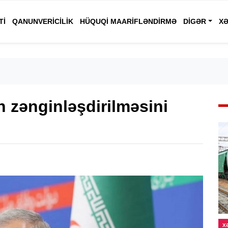
TI
QANUNVERICILIK
HÜQUQI MAARIFLƏNDIRMƏ
DIGƏR
XƏ
n zənginləşdirilməsini
X