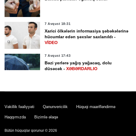
7 Avqust 18:31
Xarici ölkələrin informasiya şəbəkələrinə
hücumlar edən şəxslər saxlanıldı -
VİDEO
7 Avqust 17:43
Bəzi yerlərə yağış yağacaq, dolu
düşəcək -
XƏBƏRDARLIQ
7 Avqust 17:05
Türkiyədə müəssisədə iki nəfərin meyiti
aşkarlanıb
Vəkillik fəaliyyəti
Qanunvericilik
Hüquqi maarifləndirmə
Haqqımızda
Bizimlə əlaqə
7 Avqust 16:42
Yaponiyada "Dolfin" tayfununa görə
Bütün hüquqlar qorunur © 2026
bəzi uçuşlar ləğv edilib