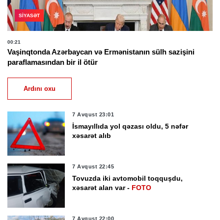
SIYASƏT
00:21
Vaşinqtonda Azərbaycan və Ermənistanın sülh sazişini
paraflamasından bir il ötür
Ardını oxu
7 Avqust 23:01
İsmayıllıda yol qəzası oldu, 5 nəfər
xəsarət alıb
7 Avqust 22:45
Tovuzda iki avtomobil toqquşdu,
xəsarət alan var -
FOTO
7 Avqust 22:00