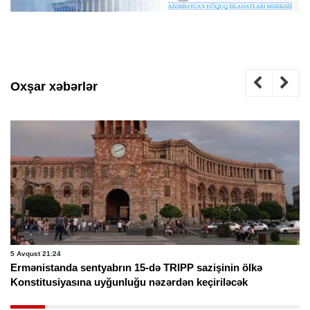
Oxşar xəbərlər
5 Avqust 21:24
Ermənistanda sentyabrın 15-də TRIPP sazişinin ölkə
Konstitusiyasına uyğunluğu nəzərdən keçiriləcək