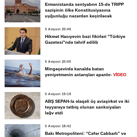
Ermənistanda sentyabrın 15-də TRIPP
sazişinin ölkə Konstitusiyasına
uyğunluğu nəzərdən keçiriləcək
5 Avqust 20:40
Hikmət Hacıyevin bəzi fikirləri "Türkiye
Gazetesi"ndə təhrif edilib
5 Avqust 20:05
Mingəçevirdə kanalda batan
yeniyetmənin axtarışları aparılır-
VİDEO
5 Avqust 19:18
ABŞ SEPAH-la əlaqəli üç aviaşirkət və iki
təyyarəyə tətbiq olunan sanksiyaları
ləğv etdi
5 Avqust 18:42
Bakı Metropoliteni: “Cəfər Cabbarlı” və