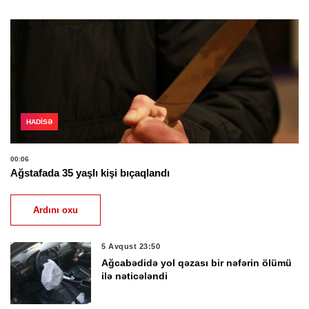
HADISƏ
00:06
Ağstafada 35 yaşlı kişi bıçaqlandı
Ardını oxu
5 Avqust 23:50
Ağcabədidə yol qəzası bir nəfərin ölümü
ilə nəticələndi