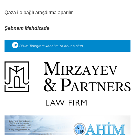
Qəza ilə bağlı araşdırma aparılır
Şəbnəm Mehdizadə
Bizim Telegram kanalımıza abunə olun