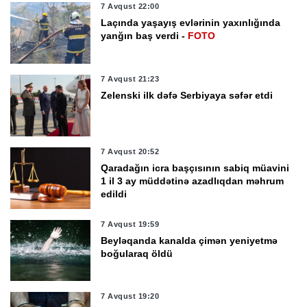
7 Avqust 22:00
Laçında yaşayış evlərinin yaxınlığında
yanğın baş verdi -
FOTO
7 Avqust 21:23
Zelenski ilk dəfə Serbiyaya səfər etdi
7 Avqust 20:52
Qaradağın icra başçısının sabiq müavini
1 il 3 ay müddətinə azadlıqdan məhrum
edildi
7 Avqust 19:59
Beyləqanda kanalda çimən yeniyetmə
boğularaq öldü
7 Avqust 19:20