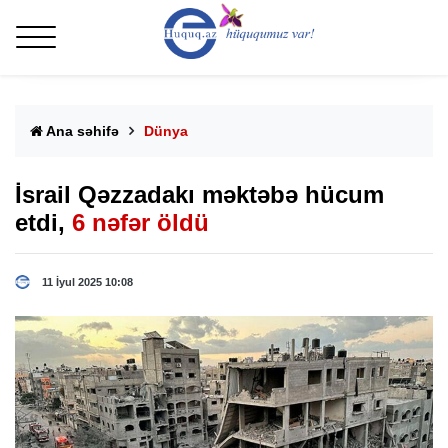
Ana səhifə
Dünya
İsrail Qəzzadakı məktəbə hücum
etdi,
6 nəfər öldü
11 İyul 2025 10:08