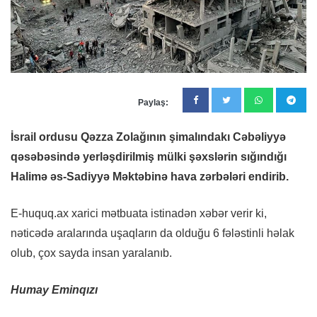
Paylaş:
İsrail ordusu Qəzza Zolağının şimalındakı Cəbəliyyə
qəsəbəsində yerləşdirilmiş mülki şəxslərin sığındığı
Halimə əs-Sadiyyə Məktəbinə hava zərbələri endirib.
E-huquq.ax xarici mətbuata istinadən xəbər verir ki,
nəticədə aralarında uşaqların da olduğu 6 fələstinli həlak
olub, çox sayda insan yaralanıb.
Humay Eminqızı