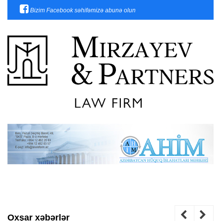
Bizim Facebook səhifəmizə abunə olun
Oxşar xəbərlər