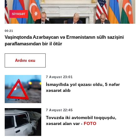
SIYASƏT
00:21
Vaşinqtonda Azərbaycan və Ermənistanın sülh sazişini
paraflamasından bir il ötür
Ardını oxu
7 Avqust 23:01
İsmayıllıda yol qəzası oldu, 5 nəfər
xəsarət alıb
7 Avqust 22:45
Tovuzda iki avtomobil toqquşdu,
xəsarət alan var -
FOTO