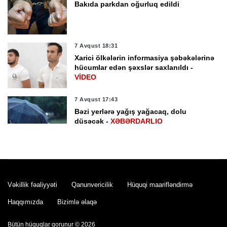
Bakıda parkdan oğurluq edildi
7 Avqust 18:31
Xarici ölkələrin informasiya şəbəkələrinə
hücumlar edən şəxslər saxlanıldı -
VİDEO
7 Avqust 17:43
Bəzi yerlərə yağış yağacaq, dolu
düşəcək -
XƏBƏRDARLIQ
7 Avqust 17:05
Türkiyədə müəssisədə iki nəfərin meyiti
aşkarlanıb
Vəkillik fəaliyyəti
Qanunvericilik
Hüquqi maarifləndirmə
Haqqımızda
Bizimlə əlaqə
7 Avqust 16:42
Yaponiyada "Dolfin" tayfununa görə
Bütün hüquqlar qorunur © 2026