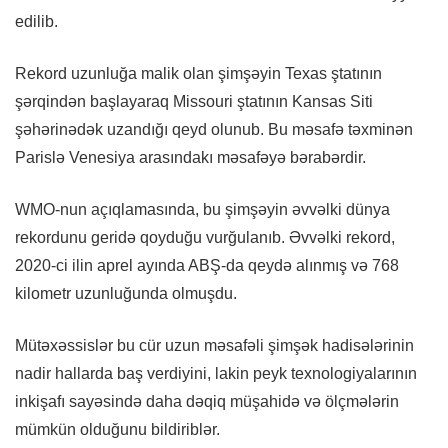
edilib.
Rekord uzunluğa malik olan şimşəyin Texas ştatının
şərqindən başlayaraq Missouri ştatının Kansas Siti
şəhərinədək uzandığı qeyd olunub. Bu məsafə təxminən
Parislə Venesiya arasındakı məsafəyə bərabərdir.
WMO-nun açıqlamasında, bu şimşəyin əvvəlki dünya
rekordunu geridə qoyduğu vurğulanıb. Əvvəlki rekord,
2020-ci ilin aprel ayında ABŞ-da qeydə alınmış və 768
kilometr uzunluğunda olmuşdu.
Mütəxəssislər bu cür uzun məsafəli şimşək hadisələrinin
nadir hallarda baş verdiyini, lakin peyk texnologiyalarının
inkişafı sayəsində daha dəqiq müşahidə və ölçmələrin
mümkün olduğunu bildiriblər.