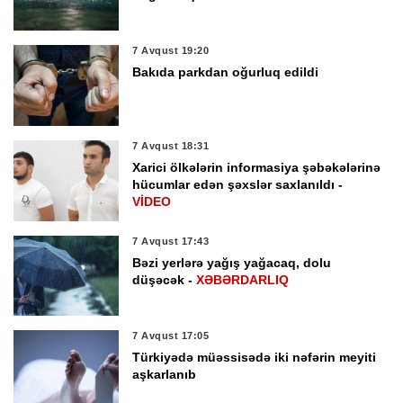
7 Avqust 19:20
Bakıda parkdan oğurluq edildi
7 Avqust 18:31
Xarici ölkələrin informasiya şəbəkələrinə
hücumlar edən şəxslər saxlanıldı -
VİDEO
7 Avqust 17:43
Bəzi yerlərə yağış yağacaq, dolu
düşəcək -
XƏBƏRDARLIQ
7 Avqust 17:05
Türkiyədə müəssisədə iki nəfərin meyiti
aşkarlanıb