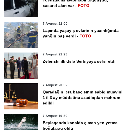
xəsarət alan var -
FOTO
7 Avqust 22:00
Laçında yaşayış evlərinin yaxınlığında
yanğın baş verdi -
FOTO
7 Avqust 21:23
Zelenski ilk dəfə Serbiyaya səfər etdi
7 Avqust 20:52
Qaradağın icra başçısının sabiq müavini
1 il 3 ay müddətinə azadlıqdan məhrum
edildi
7 Avqust 19:59
Beyləqanda kanalda çimən yeniyetmə
boğularaq öldü