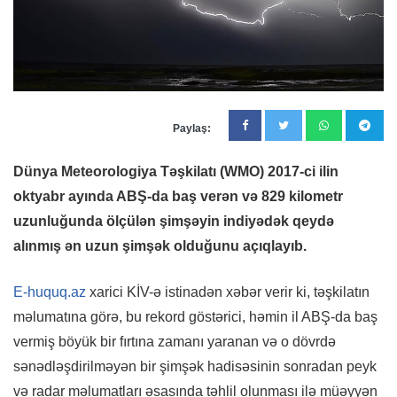
Paylaş:
Dünya Meteorologiya Təşkilatı (WMO) 2017-ci ilin
oktyabr ayında ABŞ-da baş verən və 829 kilometr
uzunluğunda ölçülən şimşəyin indiyədək qeydə
alınmış ən uzun şimşək olduğunu açıqlayıb.
E-huquq.az
xarici KİV-ə istinadən xəbər verir ki, təşkilatın
məlumatına görə, bu rekord göstərici, həmin il ABŞ-da baş
vermiş böyük bir fırtına zamanı yaranan və o dövrdə
sənədləşdirilməyən bir şimşək hadisəsinin sonradan peyk
və radar məlumatları əsasında təhlil olunması ilə müəyyən