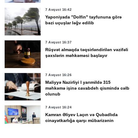
7 Avqust 16:42
Yaponiyada "Dolfin" tayfununa görə
bəzi uçuşlar ləğv edilib
7 Avqust 16:37
Rüşvət almaqda təqsirləndirilən vəzifəli
şəxslərin məhkəməsi başlayır
7 Avqust 16:26
Maliyyə Nazirliyi I yarımildə 315
məhkəmə işinə cavabdeh qismində cəlb
olunub
7 Avqust 16:24
Kamran Əliyev Laçın və Qubadlıda
cinayətkarlığa qarşı mübarizənin
təşkilini müzakirə edib -
FOTO