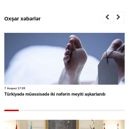
Oxşar xəbərlər
7 Avqust 17:05
Türkiyədə müəssisədə iki nəfərin meyiti aşkarlanıb