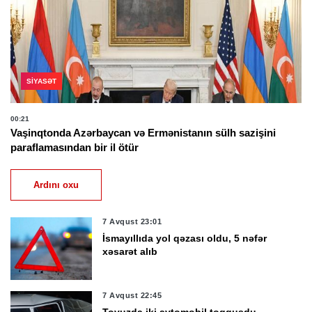
SIYASƏT
00:21
Vaşinqtonda Azərbaycan və Ermənistanın sülh sazişini
paraflamasından bir il ötür
Ardını oxu
7 Avqust 23:01
İsmayıllıda yol qəzası oldu, 5 nəfər
xəsarət alıb
7 Avqust 22:45
Tovuzda iki avtomobil toqquşdu,