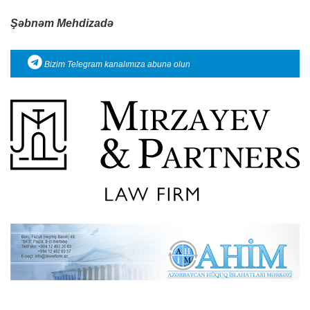
Şəbnəm Mehdizadə
Bizim Telegram kanalımıza abunə olun