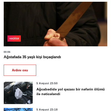
HADISƏ
00:06
Ağstafada 35 yaşlı kişi bıçaqlandı
Ardını oxu
5 Avqust 23:50
Ağcabədidə yol qəzası bir nəfərin ölümü
ilə nəticələndi
5 Avqust 23:18