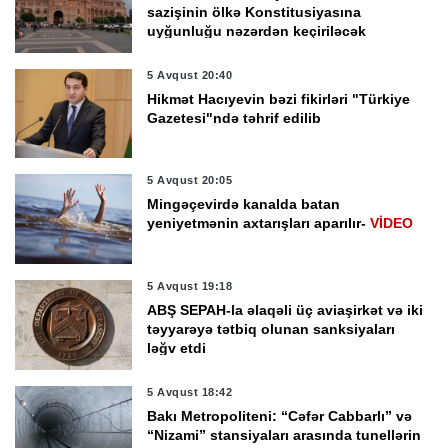
sazişinin ölkə Konstitusiyasına
uyğunluğu nəzərdən keçiriləcək
5 Avqust 20:40
Hikmət Hacıyevin bəzi fikirləri "Türkiye
Gazetesi"ndə təhrif edilib
5 Avqust 20:05
Mingəçevirdə kanalda batan
yeniyetmənin axtarışları aparılır-
VİDEO
5 Avqust 19:18
ABŞ SEPAH-la əlaqəli üç aviaşirkət və iki
təyyarəyə tətbiq olunan sanksiyaları
ləğv etdi
5 Avqust 18:42
Bakı Metropoliteni: “Cəfər Cabbarlı” və
“Nizami” stansiyaları arasında tunellərin