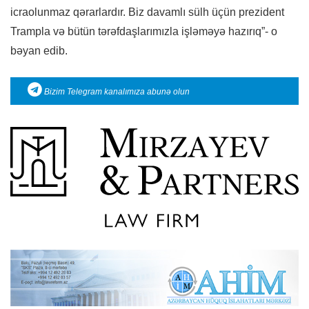
icraolunmaz qərarlardır. Biz davamlı sülh üçün prezident
Trampla və bütün tərəfdaşlarımızla işləməyə hazırıq”- o
bəyan edib.
Bizim Telegram kanalımıza abunə olun