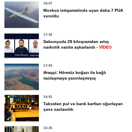
18:07
Moskva istiqamətində uçan daha 7 PUA
vuruldu
17:42
Sabunçuda 29 kiloqramdan artıq
narkotik vasitə aşkarlandı -
VİDEO
17:03
Əraqçi: Hörmüz boğazı ilə bağlı
razılaşmaya yaxınlaşmışıq
16:01
Taksidən pul və bank kartları oğurlayan
şəxs saxlanıldı
15:25