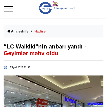
Ana səhifə
Hadisə
“LC Waikiki”nin anbarı yandı -
Geyimlər məhv oldu
7 İyul 2025 11:38