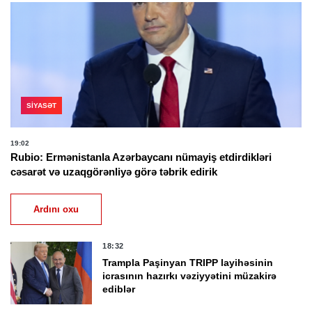
SIYASƏT
19:02
Rubio: Ermənistanla Azərbaycanı nümayiş etdirdikləri
cəsarət və uzaqgörənliyə görə təbrik edirik
Ardını oxu
18:32
Trampla Paşinyan TRIPP layihəsinin
icrasının hazırkı vəziyyətini müzakirə
ediblər