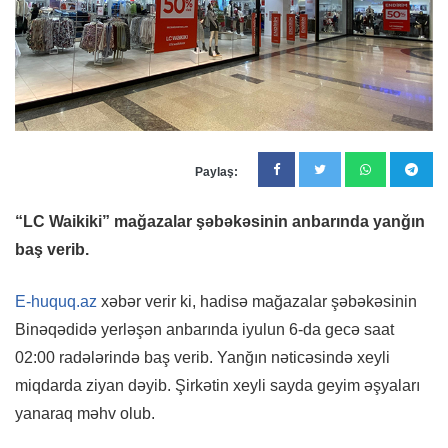
Paylaş:
“LC Waikiki” mağazalar şəbəkəsinin anbarında yanğın
baş verib.
E-huquq.az
xəbər verir ki, hadisə mağazalar şəbəkəsinin
Binəqədidə yerləşən anbarında iyulun 6-da gecə saat
02:00 radələrində baş verib. Yanğın nəticəsində xeyli
miqdarda ziyan dəyib. Şirkətin xeyli sayda geyim əşyaları
yanaraq məhv olub.