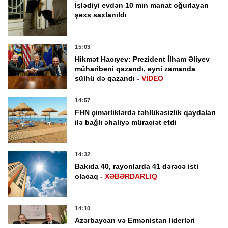
İşlədiyi evdən 10 min manat oğurlayan
şəxs saxlanıldı
15:03
Hikmət Hacıyev: Prezident İlham Əliyev
müharibəni qazandı, eyni zamanda
sülhü də qazandı -
VİDEO
14:57
FHN çimərliklərdə təhlükəsizlik qaydaları
ilə bağlı əhaliyə müraciət etdi
14:32
Bakıda 40, rayonlarda 41 dərəcə isti
olacaq -
XƏBƏRDARLIQ
14:10
Azərbaycan və Ermənistan liderləri