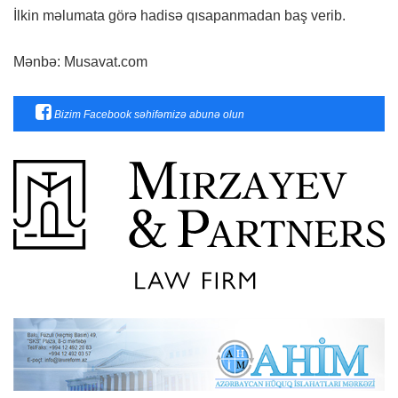
İlkin məlumata görə hadisə qısapanmadan baş verib.
Mənbə: Musavat.com
Bizim Facebook səhifəmizə abunə olun