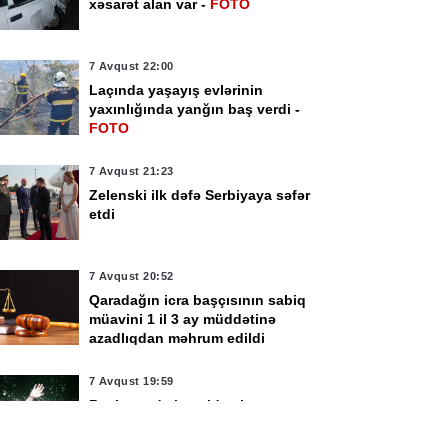
xəsarət alan var -
FOTO
7 Avqust 22:00
Laçında yaşayış evlərinin
yaxınlığında yanğın baş verdi -
FOTO
vqust 14:48
16:01
7 Avqust 21:23
vuz sakini 65 yaşlı
Taksidən pul və bank
Zelenski ilk dəfə Serbiyaya səfər
bisini qətlə yetirib,
kartları oğurlayan şəx
etdi
nayət işi açılıb -
saxlanıldı
ENİLƏNİB
7 Avqust 20:52
Qaradağın icra başçısının sabiq
müavini 1 il 3 ay müddətinə
azadlıqdan məhrum edildi
7 Avqust 19:59
Beyləqanda kanalda çimən
yeniyetmə boğularaq öldü