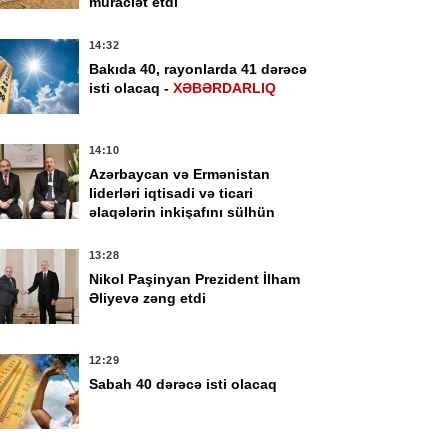
müraciət etdi
14:32
Bakıda 40, rayonlarda 41 dərəcə
isti olacaq -
XƏBƏRDARLIQ
14:10
Azərbaycan və Ermənistan
liderləri iqtisadi və ticari
əlaqələrin inkişafını sülhün
faydalarının təzahürü kimi
qiymətləndirib
13:28
Nikol Paşinyan Prezident İlham
Əliyevə zəng etdi
12:29
Sabah 40 dərəcə isti olacaq