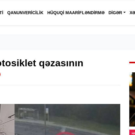
TI
QANUNVERICILIK
HÜQUQI MAARIFLƏNDIRMƏ
DIGƏR
XƏ
tosiklet qəzasının
O
H