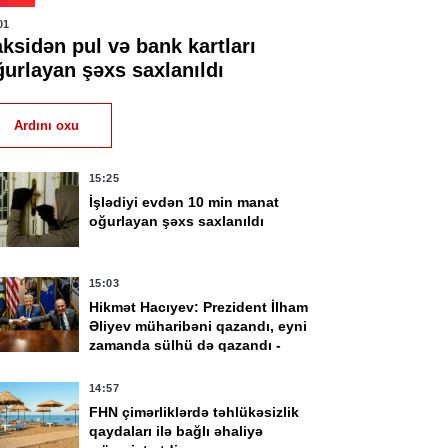
01
ksidən pul və bank kartları
ğurlayan şəxs saxlanıldı
Ardını oxu
15:25
İşlədiyi evdən 10 min manat
oğurlayan şəxs saxlanıldı
15:03
Hikmət Hacıyev: Prezident İlham
Əliyev müharibəni qazandı, eyni
zamanda sülhü də qazandı -
VİDEO
14:57
FHN çimərliklərdə təhlükəsizlik
qaydaları ilə bağlı əhaliyə