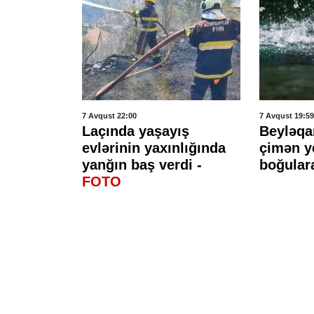
7 Avqust 22:00
7 Avqust 19:59
vtomobil
Laçında yaşayış
Beyləqa
arət alan
evlərinin yaxınlığında
çimən y
yanğın baş verdi -
boğular
FOTO