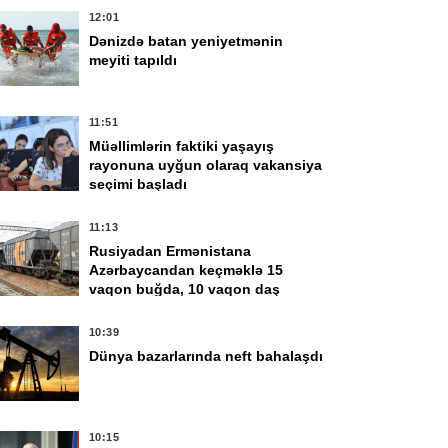
12:01
Dənizdə batan yeniyetmənin
meyiti tapıldı
11:51
Müəllimlərin faktiki yaşayış
rayonuna uyğun olaraq vakansiya
seçimi başladı
11:13
Rusiyadan Ermənistana
Azərbaycandan keçməklə 15
vaqon buğda, 10 vaqon daş
kömür göndərildi
10:39
Dünya bazarlarında neft bahalaşdı
10:15