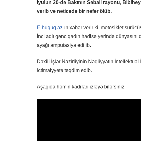
İyulun 20-də Bakının Səbail rayonu, Bibihey
verib və nəticədə bir nəfər ölüb.
E-huquq.az
-ın xəbər verir ki, motosiklet sürüc
İnci adlı gənc qadın hadisə yerində dünyasını də
ayağı amputasiya edilib.
Daxili İşlər Nazirliyinin Nəqliyyatın İntellekt
ictimaiyyətə təqdim edib.
Aşağıda həmin kadrları izləyə bilərsiniz: