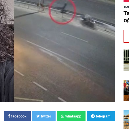
16:
Ta
o
facebook
twitter
whatsapp
telegram