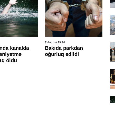
7 Avqust 19:20
7 A
nda kanalda
Bakıda parkdan
To
eniyetmə
oğurluq edildi
bi
aq öldü
ci
Y