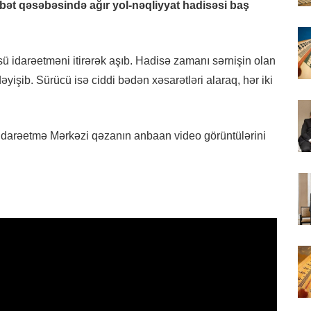
bət qəsəbəsində ağır yol-nəqliyyat hadisəsi baş
üsü idarəetməni itirərək aşıb. Hadisə zamanı sərnişin olan
yişib. Sürücü isə ciddi bədən xəsarətləri alaraq, hər iki
ual İdarəetmə Mərkəzi qəzanın anbaan video görüntülərini