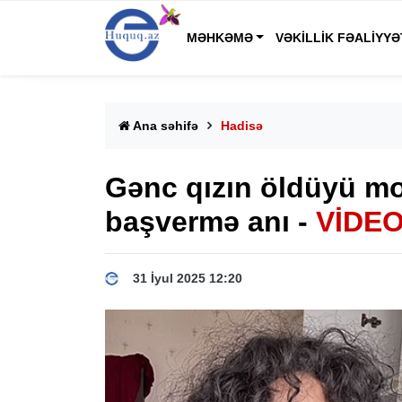
MƏHKƏMƏ
VƏKILLIK FƏALIYYƏ
Ana səhifə
Hadisə
Gənc qızın öldüyü mo
başvermə anı -
VİDE
31 İyul 2025 12:20