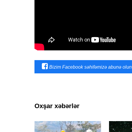
Bizim Facebook səhifəmizə abunə olun
Oxşar xəbərlər