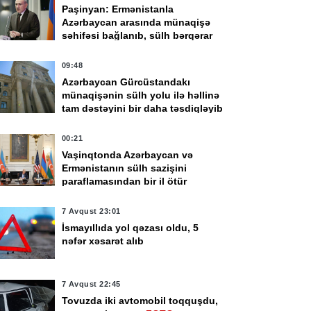
Paşinyan: Ermənistanla
Azərbaycan arasında münaqişə
səhifəsi bağlanıb, sülh bərqərar
olub
09:48
Azərbaycan Gürcüstandakı
münaqişənin sülh yolu ilə həllinə
tam dəstəyini bir daha təsdiqləyib
00:21
Vaşinqtonda Azərbaycan və
Ermənistanın sülh sazişini
paraflamasından bir il ötür
7 Avqust 23:01
İsmayıllıda yol qəzası oldu, 5
nəfər xəsarət alıb
7 Avqust 22:45
Tovuzda iki avtomobil toqquşdu,