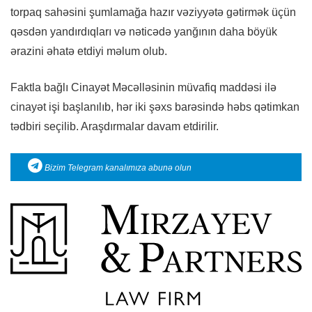
torpaq sahəsini şumlamağa hazır vəziyyətə gətirmək üçün
qəsdən yandırdıqları və nəticədə yanğının daha böyük
ərazini əhatə etdiyi məlum olub.
Faktla bağlı Cinayət Məcəlləsinin müvafiq maddəsi ilə
cinayət işi başlanılıb, hər iki şəxs barəsində həbs qətimkan
tədbiri seçilib. Araşdırmalar davam etdirilir.
Bizim Telegram kanalımıza abunə olun