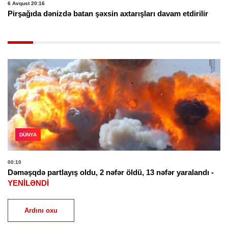
6 Avqust 20:16
Pirşağıda dənizdə batan şəxsin axtarışları davam etdirilir
DÜNYA
00:10
Dəməşqdə partlayış oldu, 2 nəfər öldü, 13 nəfər yaralandı -
YENİLƏNDİ
Ardını oxu