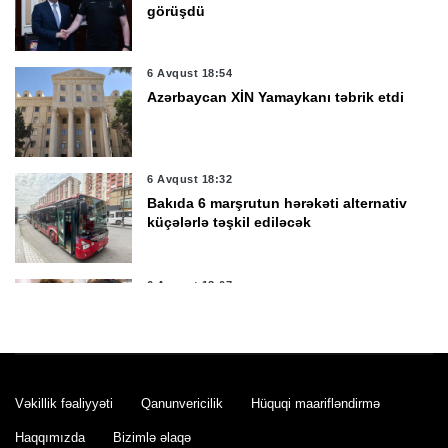
görüşdü
6 Avqust 18:54
Azərbaycan XİN Yamaykanı təbrik etdi
6 Avqust 18:32
Bakıda 6 marşrutun hərəkəti alternativ
küçələrlə təşkil ediləcək
6 Avqust 18:07
Tiktoker Aybəniz Xəlilovaya 10 il 3 ay
həbs cəzası verildi
6 Avqust 17:55
Vəkillik fəaliyyəti
Qanunvericilik
Hüquqi maarifləndirmə
MİQ üzrə faktiki yaşayış rayonuna
uyğun vakansiya seçimi başlayır
Haqqımızda
Bizimlə əlaqə