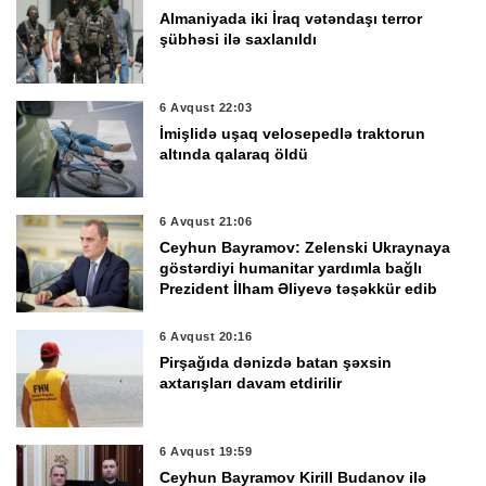
Almaniyada iki İraq vətəndaşı terror
şübhəsi ilə saxlanıldı
6 Avqust 22:03
İmişlidə uşaq velosepedlə traktorun
altında qalaraq öldü
6 Avqust 21:06
Ceyhun Bayramov: Zelenski Ukraynaya
göstərdiyi humanitar yardımla bağlı
Prezident İlham Əliyevə təşəkkür edib
6 Avqust 20:16
Pirşağıda dənizdə batan şəxsin
axtarışları davam etdirilir
6 Avqust 19:59
Ceyhun Bayramov Kirill Budanov ilə