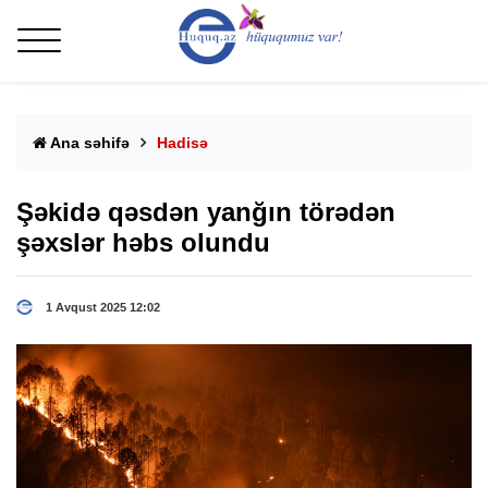
Ana səhifə
Hadisə
Şəkidə qəsdən yanğın törədən
şəxslər həbs olundu
1 Avqust 2025 12:02