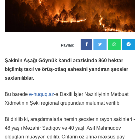
Paylaş:
Şəkinin Aşağı Göynük kəndi ərazisində 860 hektar
biçilmiş taxıl və örüş-otlaq sahəsini yandıran şəxslər
saxlanılıblar.
Bu barədə
e-huquq.az
-a Daxili İşlər Nazirliyinin Mətbuat
Xidmətinin Şəki regional qrupundan məlumat verilib.
Bildirilib ki, araşdırmalarla həmin şəxslərin rayon sakinləri -
48 yaşlı Məzahir Sadıqov və 40 yaşlı Asif Mahmudov
olduqları müəyyən edilib. Onların özlərinə məxsus pay