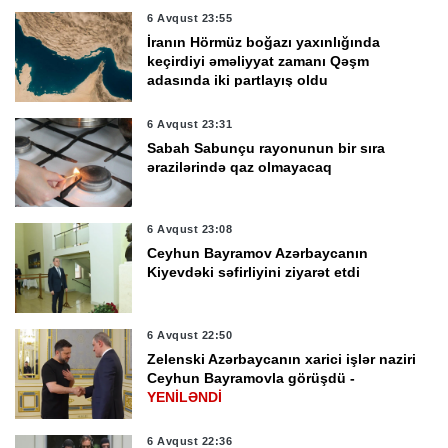
6 Avqust 23:55
İranın Hörmüz boğazı yaxınlığında
keçirdiyi əməliyyat zamanı Qəşm
adasında iki partlayış oldu
6 Avqust 23:31
Sabah Sabunçu rayonunun bir sıra
ərazilərində qaz olmayacaq
6 Avqust 23:08
Ceyhun Bayramov Azərbaycanın
Kiyevdəki səfirliyini ziyarət etdi
6 Avqust 22:50
Zelenski Azərbaycanın xarici işlər naziri
Ceyhun Bayramovla görüşdü -
YENİLƏNDİ
6 Avqust 22:36