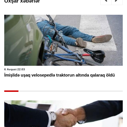
Oxşar xəbərlər
6 Avqust 22:03
İmişlidə uşaq velosepedlə traktorun altında qalaraq öldü