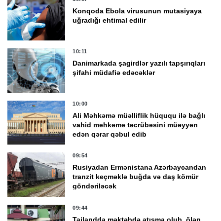
Konqoda Ebola virusunun mutasiyaya
uğradığı ehtimal edilir
10:11
Danimarkada şagirdlər yazılı tapşırıqları
şifahi müdafiə edəcəklər
10:00
Ali Məhkəmə müəlliflik hüququ ilə bağlı
vahid məhkəmə təcrübəsini müəyyən
edən qərar qəbul edib
09:54
Rusiyadan Ermənistana Azərbaycandan
tranzit keçməklə buğda və daş kömür
göndəriləcək
09:44
Tailandda məktəbdə atışma olub, ölən