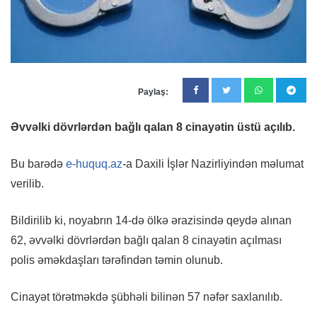
Paylaş:
Əvvəlki dövrlərdən bağlı qalan 8 cinayətin üstü açılıb.
Bu barədə
e-huquq.az
-a Daxili İşlər Nazirliyindən məlumat
verilib.
Bildirilib ki, noyabrın 14-də ölkə ərazisində qeydə alınan
62, əvvəlki dövrlərdən bağlı qalan 8 cinayətin açılması
polis əməkdaşları tərəfindən təmin olunub.
Cinayət törətməkdə şübhəli bilinən 57 nəfər saxlanılıb.