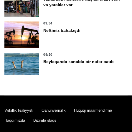
və yaralılar var
09:34
Neftimiz bahalaşdı
09:20
Beyləqanda kanalda bir nəfər batıb
09:02
Bakıda bu yollarda tıxac var -
SİYAHI
Vəkillik fəaliyyəti
Qanunvericilik
Hüquqi maarifləndirmə
00:10
Haqqımızda
Bizimlə əlaqə
Dəməşqdə partlayış oldu, 2 nəfər öldü,
13 nəfər yaralandı -
YENİLƏNDİ