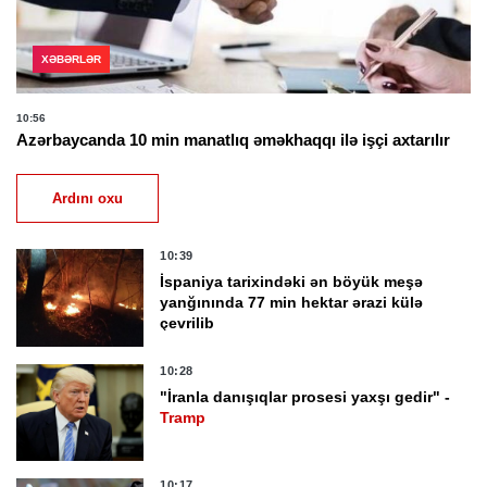
XƏBƏRLƏR
10:56
Azərbaycanda 10 min manatlıq əməkhaqqı ilə işçi axtarılır
Ardını oxu
10:39
İspaniya tarixindəki ən böyük meşə
yanğınında 77 min hektar ərazi külə
çevrilib
10:28
"İranla danışıqlar prosesi yaxşı gedir" -
Tramp
10:17