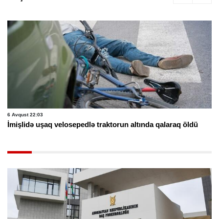
6 Avqust 22:03
İmişlidə uşaq velosepedlə traktorun altında qalaraq öldü