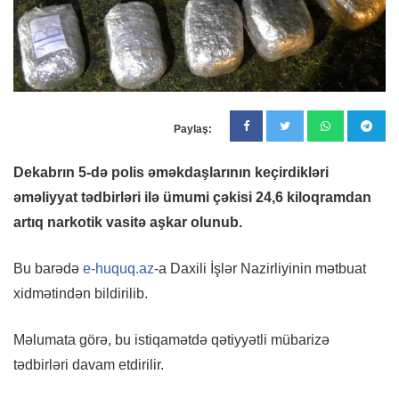
Paylaş:
Dekabrın 5-də polis əməkdaşlarının keçirdikləri
əməliyyat tədbirləri ilə ümumi çəkisi 24,6 kiloqramdan
artıq narkotik vasitə aşkar olunub.
Bu barədə
e-huquq.az
-a Daxili İşlər Nazirliyinin mətbuat
xidmətindən bildirilib.
Məlumata görə, bu istiqamətdə qətiyyətli mübarizə
tədbirləri davam etdirilir.