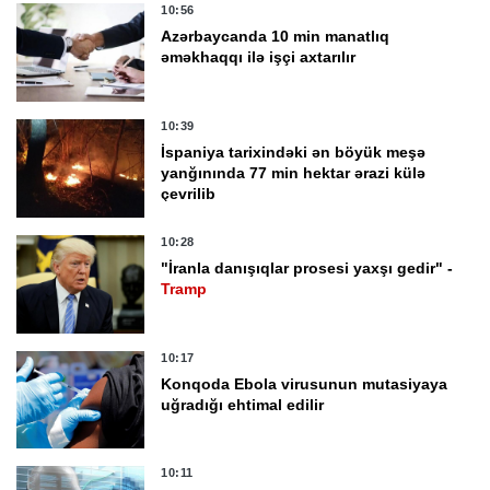
10:56
Azərbaycanda 10 min manatlıq
əməkhaqqı ilə işçi axtarılır
10:39
İspaniya tarixindəki ən böyük meşə
yanğınında 77 min hektar ərazi külə
çevrilib
10:28
"İranla danışıqlar prosesi yaxşı gedir" -
Tramp
10:17
Konqoda Ebola virusunun mutasiyaya
uğradığı ehtimal edilir
10:11