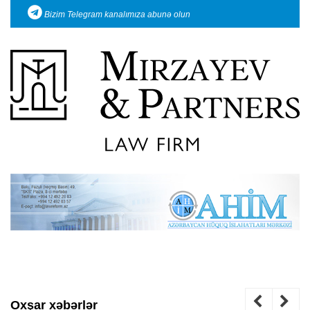
Bizim Telegram kanalımıza abunə olun
Oxşar xəbərlər