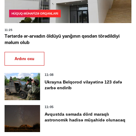
HÜQUQ-MÜHAFIZƏ ORQANLARI
11:25
Tərtərdə ər-arvadın öldüyü yanğının qəsdən törədildiyi
məlum olub
Ardını oxu
11:08
Ukrayna Belqorod vilayətinə 123 dəfə
zərbə endirib
11:05
Avqustda səmada dörd maraqlı
astronomik hadisə müşahidə olunacaq