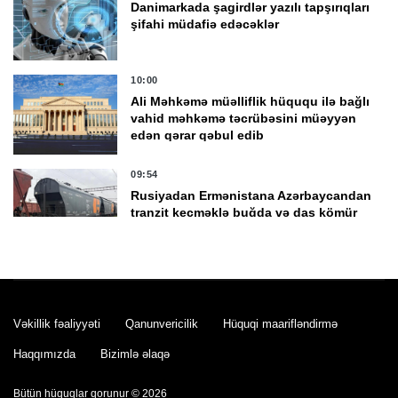
Danimarkada şagirdlər yazılı tapşırıqları
şifahi müdafiə edəcəklər
10:00
Ali Məhkəmə müəlliflik hüququ ilə bağlı
vahid məhkəmə təcrübəsini müəyyən
edən qərar qəbul edib
09:54
Rusiyadan Ermənistana Azərbaycandan
tranzit keçməklə buğda və daş kömür
göndəriləcək
09:44
Tailandda məktəbdə atışma olub, ölən
və yaralılar var
Vəkillik fəaliyyəti
Qanunvericilik
Hüquqi maarifləndirmə
Haqqımızda
Bizimlə əlaqə
09:34
Neftimiz bahalaşdı
Bütün hüquqlar qorunur © 2026