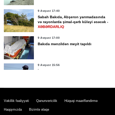
9 Avqust 17:40
Sabah Bakıda, Abşeron yarımadasında
və rayonlarda şimal-qərb küləyi əsəcək -
XƏBƏRDARLIQ
9 Avqust 17:00
Bakıda mənzildən meyit tapıldı
9 Avqust 15:56
İstirahət zonalarında polisin fasiləsiz
xidməti təşkil edilib -
FOTO
9 Avqust 15:18
Şəmkirdə 62 yaşlı kişini elektrik cərəyanı
Vəkillik fəaliyyəti
Qanunvericilik
Hüquqi maarifləndirmə
vuraraq öldürdü
Haqqımızda
Bizimlə əlaqə