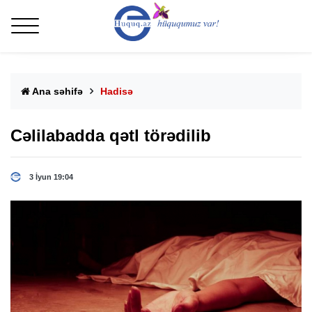
Ana səhifə
Hadisə
Cəlilabadda qətl törədilib
3 İyun 19:04