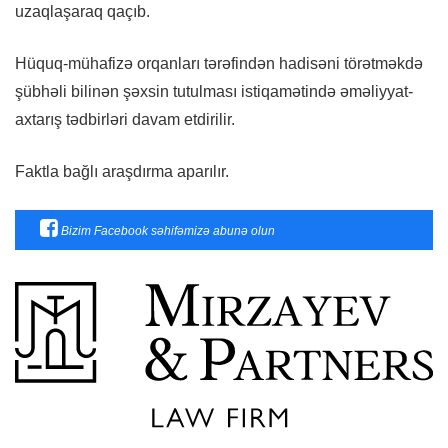
uzaqlaşaraq qaçıb.
Hüquq-mühafizə orqanları tərəfindən hadisəni törətməkdə
şübhəli bilinən şəxsin tutulması istiqamətində əməliyyat-
axtarış tədbirləri davam etdirilir.
Faktla bağlı araşdırma aparılır.
Bizim Facebook səhifəmizə abunə olun