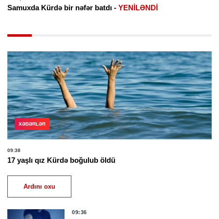
Samuxda Kürdə bir nəfər batdı -
YENİLƏNDİ
XƏBƏRLƏR
09:38
17 yaşlı qız Kürdə boğulub öldü
Ardını oxu
09:36