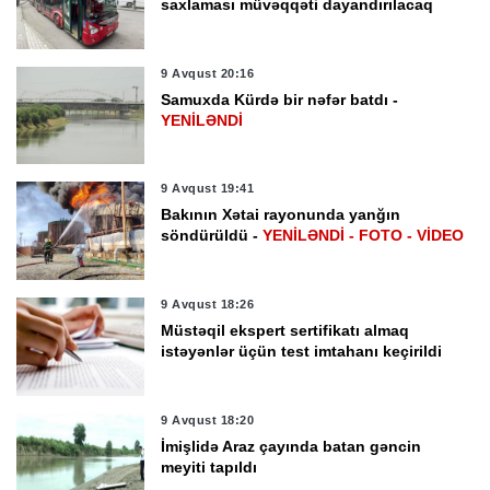
saxlaması müvəqqəti dayandırılacaq
9 Avqust 20:16
Samuxda Kürdə bir nəfər batdı -
YENİLƏNDİ
9 Avqust 19:41
Bakının Xətai rayonunda yanğın
söndürüldü -
YENİLƏNDİ - FOTO - VİDEO
9 Avqust 18:26
Müstəqil ekspert sertifikatı almaq
istəyənlər üçün test imtahanı keçirildi
9 Avqust 18:20
İmişlidə Araz çayında batan gəncin
meyiti tapıldı