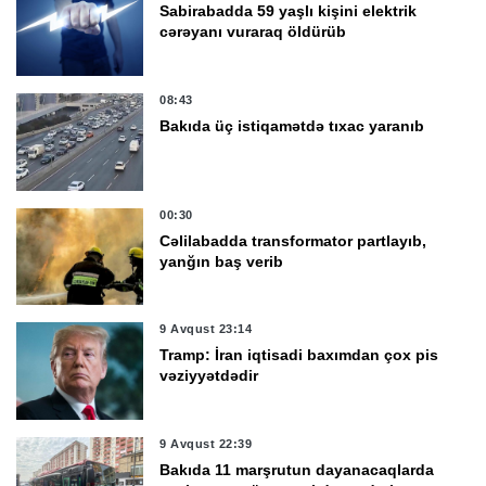
Sabirabadda 59 yaşlı kişini elektrik
cərəyanı vuraraq öldürüb
08:43
Bakıda üç istiqamətdə tıxac yaranıb
00:30
Cəlilabadda transformator partlayıb,
yanğın baş verib
9 Avqust 23:14
Tramp: İran iqtisadi baxımdan çox pis
vəziyyətdədir
9 Avqust 22:39
Bakıda 11 marşrutun dayanacaqlarda