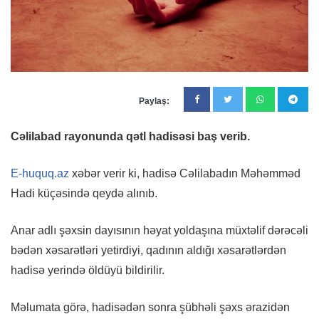
Paylaş:
Cəlilabad rayonunda qətl hadisəsi baş verib.
E-huquq.az
xəbər verir ki, hadisə Cəlilabadın Məhəmməd
Hadi küçəsində qeydə alınıb.
Anar adlı şəxsin dayısının həyat yoldaşına müxtəlif dərəcəli
bədən xəsarətləri yetirdiyi, qadının aldığı xəsarətlərdən
hadisə yerində öldüyü bildirilir.
Məlumata görə, hadisədən sonra şübhəli şəxs ərazidən