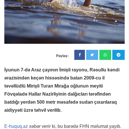
Paylaş:
İyunun 7-də Araz çayının İmişli rayonu, Rəsullu kəndi
ərazisindən keçən hissəsində batan 2009-cu il
təvəllüdlü Mirişli Turan Mirağa oğlunun meyiti
Fövqəladə Hallar Nazirliyinin dalğıcları tərəfindən
batdığı yerdən 500 metr məsafədə sudan çıxarılaraq
aidiyyəti üzrə təhvil verilib.
E-huquq.az
xəbər verir ki, bu barədə FHN məlumat yayıb.