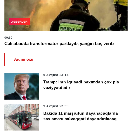
XƏBƏRLƏR
00:30
Cəlilabadda transformator partlayıb, yanğın baş verib
Ardını oxu
9 Avqust 23:14
Tramp: İran iqtisadi baxımdan çox pis
vəziyyətdədir
9 Avqust 22:39
Bakıda 11 marşrutun dayanacaqlarda
saxlaması müvəqqəti dayandırılacaq