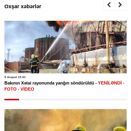
Oxşar xəbərlər
9 Avqust 19:41
Bakının Xətai rayonunda yanğın söndürüldü -
YENİLƏNDİ -
FOTO - VİDEO