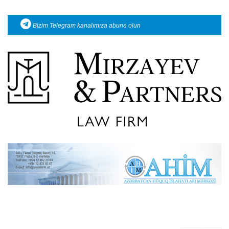
Bizim Telegram kanalımıza abunə olun