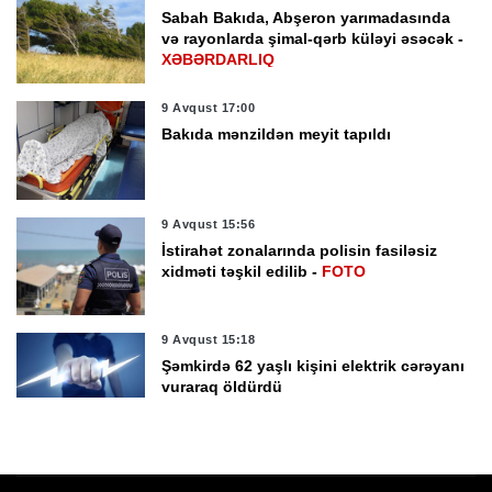
Sabah Bakıda, Abşeron yarımadasında
və rayonlarda şimal-qərb küləyi əsəcək -
XƏBƏRDARLIQ
9 Avqust 17:00
Bakıda mənzildən meyit tapıldı
9 Avqust 15:56
İstirahət zonalarında polisin fasiləsiz
xidməti təşkil edilib -
FOTO
9 Avqust 15:18
Şəmkirdə 62 yaşlı kişini elektrik cərəyanı
vuraraq öldürdü
9 Avqust 14:52
Tovuzda evdə yanğın oldu, bir nəfər