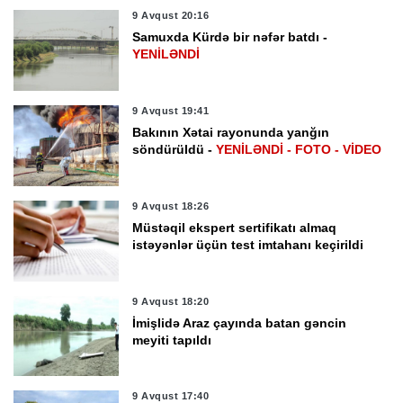
9 Avqust 20:16
Samuxda Kürdə bir nəfər batdı -
YENİLƏNDİ
9 Avqust 19:41
Bakının Xətai rayonunda yanğın
söndürüldü -
YENİLƏNDİ - FOTO - VİDEO
9 Avqust 18:26
Müstəqil ekspert sertifikatı almaq
istəyənlər üçün test imtahanı keçirildi
9 Avqust 18:20
İmişlidə Araz çayında batan gəncin
meyiti tapıldı
9 Avqust 17:40