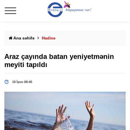
Ana səhifə
Hadisə
Araz çayında batan yeniyetmənin
meyiti tapıldı
10 İyun 08:45