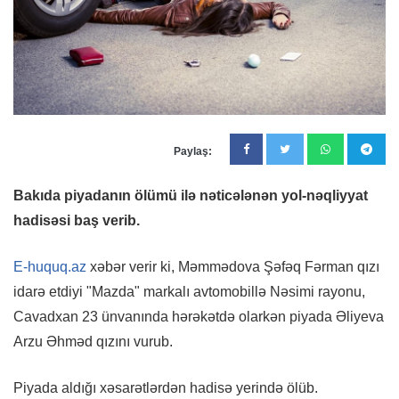
Paylaş:
Bakıda piyadanın ölümü ilə nəticələnən yol-nəqliyyat
hadisəsi baş verib.
E-huquq.az
xəbər verir ki, Məmmədova Şəfəq Fərman qızı
idarə etdiyi "Mazda" markalı avtomobillə Nəsimi rayonu,
Cavadxan 23 ünvanında hərəkətdə olarkən piyada Əliyeva
Arzu Əhməd qızını vurub.
Piyada aldığı xəsarətlərdən hadisə yerində ölüb.