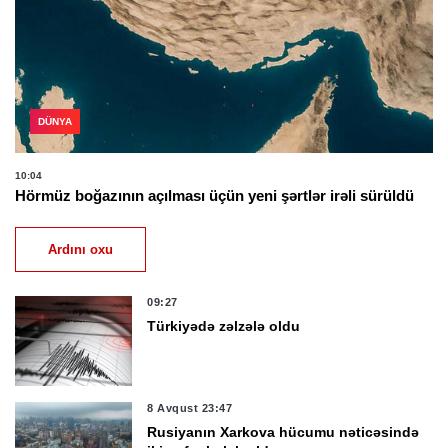
DÜNYA
10:04
Hörmüz boğazının açılması üçün yeni şərtlər irəli sürüldü
Ardını oxu
09:27
Türkiyədə zəlzələ oldu
8 Avqust 23:47
Rusiyanın Xarkova hücumu nəticəsində