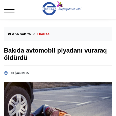
Ana səhifə
Hadisə
Bakıda avtomobil piyadanı vuraraq
öldürdü
10 İyun 09:25