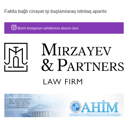
Faktla bağlı cinayət işi başlanılaraq istintaq aparılır.
Bizim Instagram səhifəmizə abunə olun