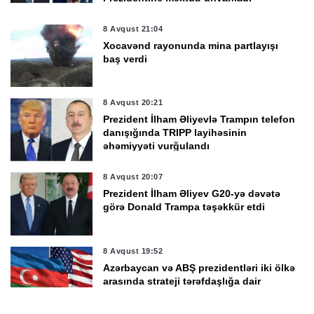
8 Avqust 21:04
Xocavənd rayonunda mina partlayışı
baş verdi
8 Avqust 20:21
Prezident İlham Əliyevlə Trampın telefon
danışığında TRIPP layihəsinin
əhəmiyyəti vurğulandı
8 Avqust 20:07
Prezident İlham Əliyev G20-yə dəvətə
görə Donald Trampa təşəkkür etdi
8 Avqust 19:52
Azərbaycan və ABŞ prezidentləri iki ölkə
arasında strateji tərəfdaşlığa dair
sənədin imzalanmasını tarixi hadisə kimi
qiymətləndirdi