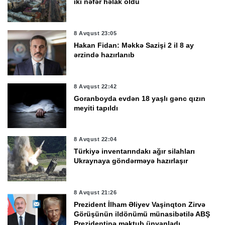
iki nəfər həlak oldu
8 Avqust 23:05
Hakan Fidan: Məkkə Sazişi 2 il 8 ay
ərzində hazırlanıb
8 Avqust 22:42
Goranboyda evdən 18 yaşlı gənc qızın
meyiti tapıldı
8 Avqust 22:04
Türkiyə inventarındakı ağır silahları
Ukraynaya göndərməyə hazırlaşır
8 Avqust 21:26
Prezident İlham Əliyev Vaşinqton Zirvə
Görüşünün ildönümü münasibətilə ABŞ
Prezidentinə məktub ünvanladı