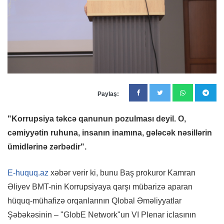
Paylaş:
"Korrupsiya təkcə qanunun pozulması deyil. O,
cəmiyyətin ruhuna, insanın inamına, gələcək nəsillərin
ümidlərinə zərbədir".
E-huquq.az
xəbər verir ki, bunu Baş prokuror Kamran
Əliyev BMT-nin Korrupsiyaya qarşı mübarizə aparan
hüquq-mühafizə orqanlarının Qlobal Əməliyyatlar
Şəbəkəsinin – "GlobE Network"un VI Plenar iclasının