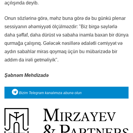
açılışında deyib.
Onun sözlərinə görə, məhz buna görə də bu günkü plenar
sessiyanın əhəmiyyəti ölçülməzdir: "Biz birgə səylərlə
daha şəffaf, daha dürüst və sabaha inamla baxan bir dünya
qurmağa çalışırıq. Gələcək nəsillərə ədalətli cəmiyyət və
aydın sabahlar miras qoymaq üçün bu mübarizədə bir
addım da irəli getməliyik".
Şəbnəm Mehdizadə
Bizim Telegram kanalımıza abunə olun