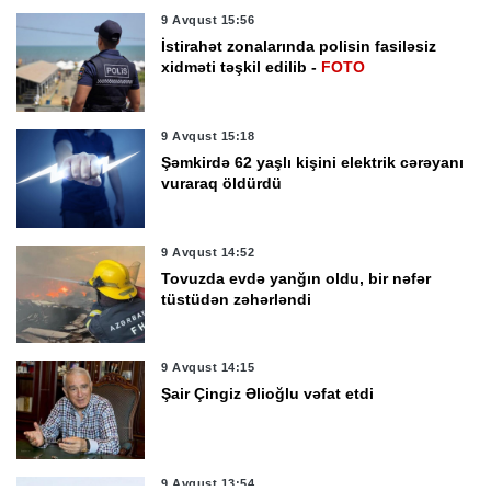
9 Avqust 15:56
İstirahət zonalarında polisin fasiləsiz
xidməti təşkil edilib -
FOTO
9 Avqust 15:18
Şəmkirdə 62 yaşlı kişini elektrik cərəyanı
vuraraq öldürdü
9 Avqust 14:52
Tovuzda evdə yanğın oldu, bir nəfər
tüstüdən zəhərləndi
9 Avqust 14:15
Şair Çingiz Əlioğlu vəfat etdi
9 Avqust 13:54