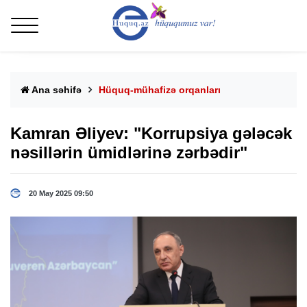
Ana səhifə
Hüquq-mühafizə orqanları
Kamran Əliyev: "Korrupsiya gələcək
nəsillərin ümidlərinə zərbədir"
20 May 2025 09:50