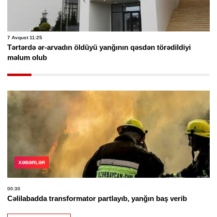
7 Avqust 11:25
Tərtərdə ər-arvadın öldüyü yanğının qəsdən törədildiyi
məlum olub
XƏBƏRLƏR
00:30
Cəlilabadda transformator partlayıb, yanğın baş verib