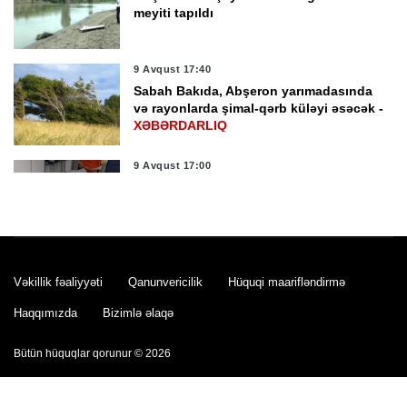
meyiti tapıldı
9 Avqust 17:40
Sabah Bakıda, Abşeron yarımadasında
və rayonlarda şimal-qərb küləyi əsəcək -
XƏBƏRDARLIQ
9 Avqust 17:00
Bakıda mənzildən meyit tapıldı
9 Avqust 15:56
Vəkillik fəaliyyəti
Qanunvericilik
Hüquqi maarifləndirmə
İstirahət zonalarında polisin fasiləsiz
xidməti təşkil edilib -
FOTO
Haqqımızda
Bizimlə əlaqə
Bütün hüquqlar qorunur © 2026
9 Avqust 15:18
Şəmkirdə 62 yaşlı kişini elektrik cərəyanı
vuraraq öldürdü