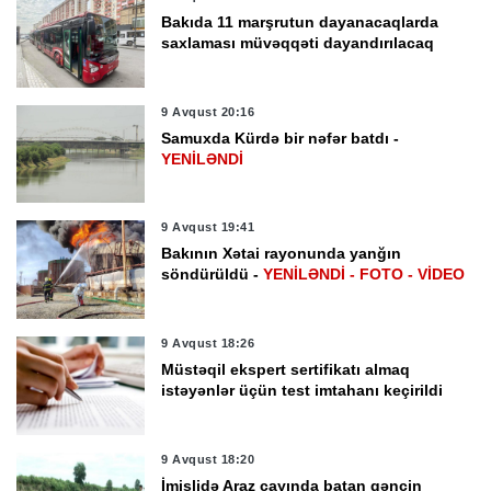
Bakıda 11 marşrutun dayanacaqlarda
saxlaması müvəqqəti dayandırılacaq
9 Avqust 20:16
Samuxda Kürdə bir nəfər batdı -
YENİLƏNDİ
9 Avqust 19:41
Bakının Xətai rayonunda yanğın
söndürüldü -
YENİLƏNDİ - FOTO - VİDEO
9 Avqust 18:26
Müstəqil ekspert sertifikatı almaq
istəyənlər üçün test imtahanı keçirildi
9 Avqust 18:20
İmişlidə Araz çayında batan gəncin