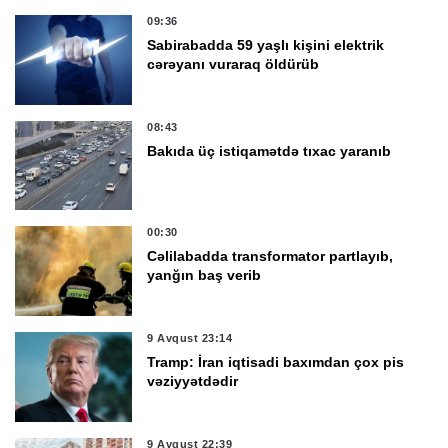
09:36
Sabirabadda 59 yaşlı kişini elektrik
cərəyanı vuraraq öldürüb
08:43
Bakıda üç istiqamətdə tıxac yaranıb
00:30
Cəlilabadda transformator partlayıb,
yanğın baş verib
9 Avqust 23:14
Tramp: İran iqtisadi baxımdan çox pis
vəziyyətdədir
9 Avqust 22:39