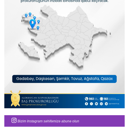
Bizim Instagram səhifəmizə abunə olun