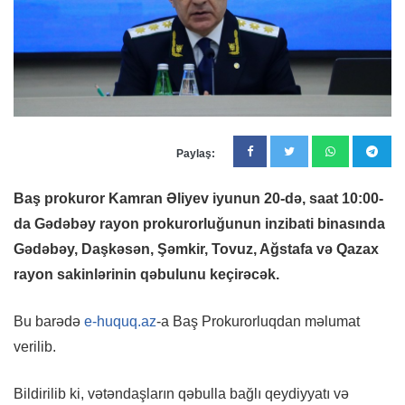
Paylaş:
Baş prokuror Kamran Əliyev iyunun 20-də, saat 10:00-
da Gədəbəy rayon prokurorluğunun inzibati binasında
Gədəbəy, Daşkəsən, Şəmkir, Tovuz, Ağstafa və Qazax
rayon sakinlərinin qəbulunu keçirəcək.
Bu barədə
e-huquq.az
-a Baş Prokurorluqdan məlumat
verilib.
Bildirilib ki, vətəndaşların qəbulla bağlı qeydiyyatı və