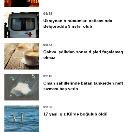
09:58
Ukraynanın hücumları nəticəsində
Belqorodda 9 nəfər ölüb
09:53
Qəhvə içdikdən sonra dişləri fırçalamaq
olmaz
09:49
Oman sahillərində batan tankerdən neft
sızması baş verib
09:38
17 yaşlı qız Kürdə boğulub öldü