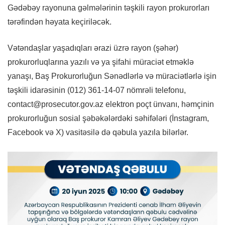
Gədəbəy rayonuna gəlmələrinin təşkili rayon prokurorları
tərəfindən həyata keçiriləcək.
Vətəndaşlar yaşadıqları ərazi üzrə rayon (şəhər)
prokurorluqlarına yazılı və ya şifahi müraciət etməklə
yanaşı, Baş Prokurorluğun Sənədlərlə və müraciətlərlə işin
təşkili idarəsinin (012) 361-14-07 nömrəli telefonu,
contact@prosecutor.gov.az
elektron poçt ünvanı, həmçinin
prokurorluğun sosial şəbəkələrdəki səhifələri (İnstagram,
Facebook və X) vasitəsilə də qəbula yazıla bilərlər.