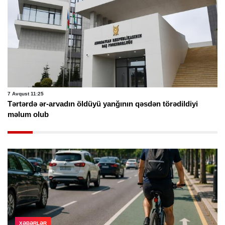
7 Avqust 11:25
Tərtərdə ər-arvadın öldüyü yanğının qəsdən törədildiyi
məlum olub
XƏBƏRLƏR