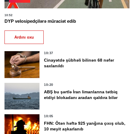
10:52
DYP velosipedçilərə müraciət edib
Ardını oxu
10:37
Cinayətdə şübhəli bilinən 68 nəfər
saxlanıldı
10:20
ABŞ bu şərtlə İran limanlarına tətbiq
etdiyi blokadanı aradan qaldıra bilər
10:05
FHN: Ötən həftə 925 yanğına çıxış olub,
10 meyit aşkarlanıb