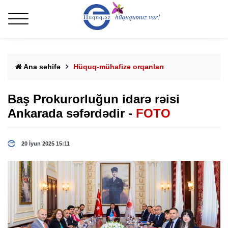
Ana səhifə
Hüquq-mühafizə orqanları
Baş Prokurorluğun idarə rəisi
Ankarada səfərdədir -
FOTO
20 İyun 2025 15:11