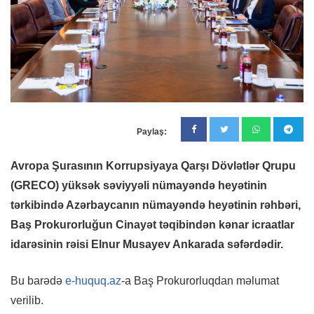
Paylaş:
Avropa Şurasının Korrupsiyaya Qarşı Dövlətlər Qrupu
(GRECO) yüksək səviyyəli nümayəndə heyətinin
tərkibində Azərbaycanın nümayəndə heyətinin rəhbəri,
Baş Prokurorluğun Cinayət təqibindən kənar icraatlar
idarəsinin rəisi Elnur Musayev Ankarada səfərdədir.
Bu barədə
e-huquq.az
-a Baş Prokurorluqdan məlumat
verilib.