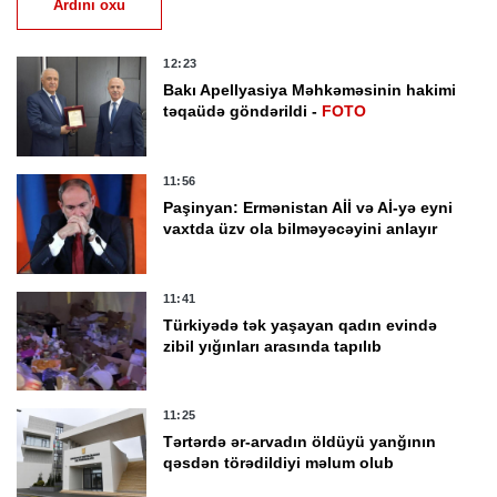
Ardını oxu
12:23
Bakı Apellyasiya Məhkəməsinin hakimi
təqaüdə göndərildi -
FOTO
11:56
Paşinyan: Ermənistan Aİİ və Aİ-yə eyni
vaxtda üzv ola bilməyəcəyini anlayır
11:41
Türkiyədə tək yaşayan qadın evində
zibil yığınları arasında tapılıb
11:25
Tərtərdə ər-arvadın öldüyü yanğının
qəsdən törədildiyi məlum olub