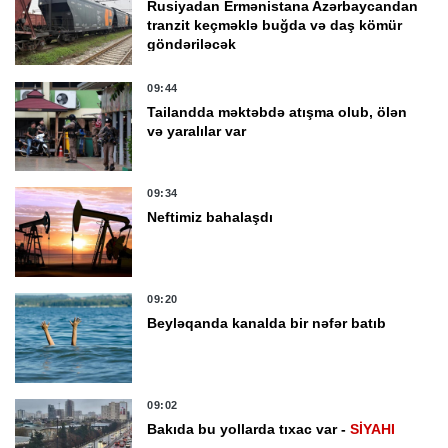
Rusiyadan Ermənistana Azərbaycandan
tranzit keçməklə buğda və daş kömür
göndəriləcək
09:44
Tailandda məktəbdə atışma olub, ölən
və yaralılar var
09:34
Neftimiz bahalaşdı
09:20
Beyləqanda kanalda bir nəfər batıb
09:02
Bakıda bu yollarda tıxac var -
SİYAHI