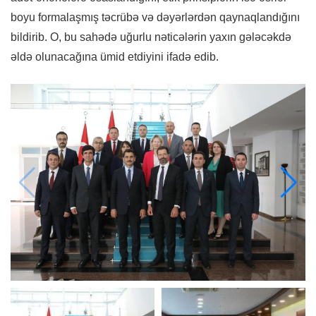
boyu formalaşmış təcrübə və dəyərlərdən qaynaqlandığını
bildirib. O, bu sahədə uğurlu nəticələrin yaxın gələcəkdə
əldə olunacağına ümid etdiyini ifadə edib.