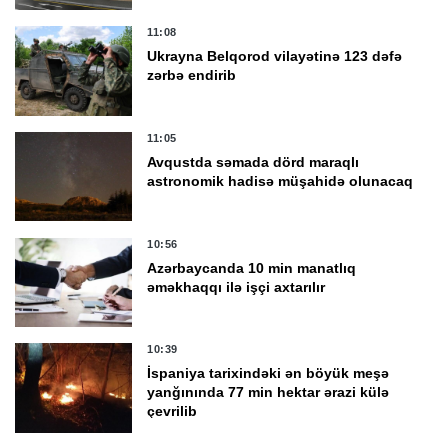
11:08
Ukrayna Belqorod vilayətinə 123 dəfə
zərbə endirib
11:05
Avqustda səmada dörd maraqlı
astronomik hadisə müşahidə olunacaq
10:56
Azərbaycanda 10 min manatlıq
əməkhaqqı ilə işçi axtarılır
10:39
İspaniya tarixindəki ən böyük meşə
yanğınında 77 min hektar ərazi külə
çevrilib