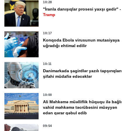
10:28
"İranla danışıqlar prosesi yaxşı gedir" -
Tramp
10:17
Konqoda Ebola virusunun mutasiyaya
uğradığı ehtimal edilir
10:11
Danimarkada şagirdlər yazılı tapşırıqları
şifahi müdafiə edəcəklər
10:00
Ali Məhkəmə müəlliflik hüququ ilə bağlı
vahid məhkəmə təcrübəsini müəyyən
edən qərar qəbul edib
09:54