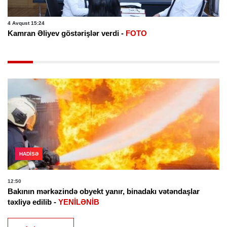
4 Avqust 15:24
Kamran Əliyev göstərişlər verdi -
FOTO
HADISƏ
12:50
Bakının mərkəzində obyekt yanır, binadakı vətəndaşlar
təxliyə edilib -
YENİLƏNİB