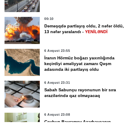
00:10
Dəməşqdə partlayış oldu, 2 nəfər öldü,
13 nəfər yaralandı -
YENİLƏNDİ
6 Avqust 23:55
İranın Hörmüz boğazı yaxınlığında
keçirdiyi əməliyyat zamanı Qəşm
adasında iki partlayış oldu
6 Avqust 23:31
Sabah Sabunçu rayonunun bir sıra
ərazilərində qaz olmayacaq
6 Avqust 23:08
Ceyhun Bayramov Azərbaycanın
Kiyevdəki səfirliyini ziyarət etdi