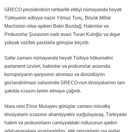
GRECO prezidentinin rəhbərlik etdiyi nümayəndə heyəti
Türkiyənin ədliyyə naziri Yılmaz Tunç, Böyük Millət
Məclisinin vitse-spikeri Bəkir Bozdağ, Hakimlər və
Prokurorlar Şurasının sədr əvəzi Turan Kuloğlu və digər
yüksək vəzifəli şəxslərlə görüşlər keçirib.
Səfər zamanı nümayəndə heyəti Türkiyə hökumətini
parlament üzvləri, hakimlər və prokurorlar arasında
korrupsiyanın qarşısının alınması və dürüstlüyün
gücləndirilməsi sahəsində GRECO-nun tövsiyələrinin tam
şəkildə icrasını təmin etməyə çağırıb.
İdarə rəisi Elnur Musayev görüşlər zamanı müvafiq
tövsiyələrin icrasının əhəmiyyətini vurğulayaraq, Türkiyədə
hakim və prokurorların cəmiyyətdəki nüfuzunun qədim
adət-ənənələrə əsaslandığını, etik prinsiplərin isə əsrlər