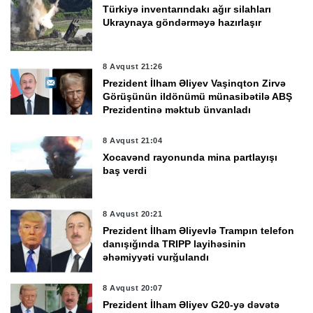
Türkiyə inventarındakı ağır silahları
Ukraynaya göndərməyə hazırlaşır
8 Avqust 21:26
Prezident İlham Əliyev Vaşinqton Zirvə
Görüşünün ildönümü münasibətilə ABŞ
Prezidentinə məktub ünvanladı
8 Avqust 21:04
Xocavənd rayonunda mina partlayışı
baş verdi
8 Avqust 20:21
Prezident İlham Əliyevlə Trampın telefon
danışığında TRIPP layihəsinin
əhəmiyyəti vurğulandı
8 Avqust 20:07
Prezident İlham Əliyev G20-yə dəvətə