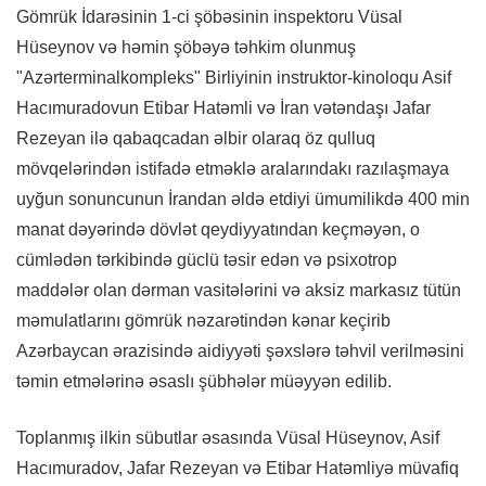
Gömrük İdarəsinin 1-ci şöbəsinin inspektoru Vüsal
Hüseynov və həmin şöbəyə təhkim olunmuş
"Azərterminalkompleks" Birliyinin instruktor-kinoloqu Asif
Hacımuradovun Etibar Hatəmli və İran vətəndaşı Jafar
Rezeyan ilə qabaqcadan əlbir olaraq öz qulluq
mövqelərindən istifadə etməklə aralarındakı razılaşmaya
uyğun sonuncunun İrandan əldə etdiyi ümumilikdə 400 min
manat dəyərində dövlət qeydiyyatından keçməyən, o
cümlədən tərkibində güclü təsir edən və psixotrop
maddələr olan dərman vasitələrini və aksiz markasız tütün
məmulatlarını gömrük nəzarətindən kənar keçirib
Azərbaycan ərazisində aidiyyəti şəxslərə təhvil verilməsini
təmin etmələrinə əsaslı şübhələr müəyyən edilib.
Toplanmış ilkin sübutlar əsasında Vüsal Hüseynov, Asif
Hacımuradov, Jafar Rezeyan və Etibar Hatəmliyə müvafiq