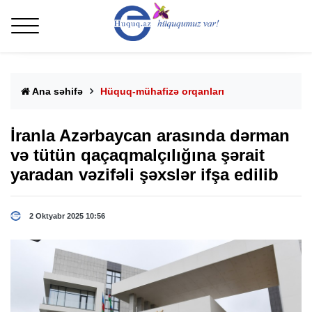
Ana səhifə
Hüquq-mühafizə orqanları
İranla Azərbaycan arasında dərman
və tütün qaçaqmalçılığına şərait
yaradan vəzifəli şəxslər ifşa edilib
2 Oktyabr 2025 10:56