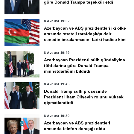
görə Donald Trampa təşəkkür etdi
8 Avqust 19:52
Azərbaycan və ABŞ prezidentləri iki ölkə
arasında strateji tərəfdaşlığa dair
sənədin imzalanmasını tarixi hadisə kimi
qiymətləndirdi
8 Avqust 19:49
Azərbaycan Prezidenti sülh gündəliyinə
töhfələrinə görə Donald Trampa
minnətdarlığını bildirdi
8 Avqust 19:45
Donald Tramp sülh prosesində
Prezident İlham Əliyevin rolunu yüksək
qiymətləndirdi
8 Avqust 19:30
Azərbaycan və ABŞ prezidentləri
arasında telefon danışığı oldu