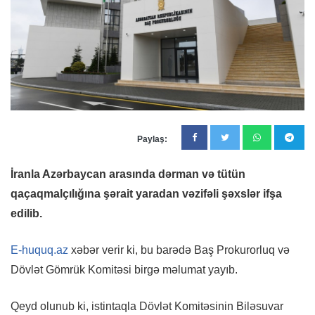
Paylaş:
İranla Azərbaycan arasında dərman və tütün
qaçaqmalçılığına şərait yaradan vəzifəli şəxslər ifşa
edilib.
E-huquq.az
xəbər verir ki, bu barədə Baş Prokurorluq və
Dövlət Gömrük Komitəsi birgə məlumat yayıb.
Qeyd olunub ki, istintaqla Dövlət Komitəsinin Biləsuvar