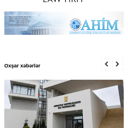
Oxşar xəbərlər