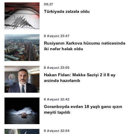
09:27
Türkiyədə zəlzələ oldu
8 Avqust 23:47
Rusiyanın Xarkova hücumu nəticəsində
iki nəfər həlak oldu
8 Avqust 23:05
Hakan Fidan: Məkkə Sazişi 2 il 8 ay
ərzində hazırlanıb
8 Avqust 22:42
Goranboyda evdən 18 yaşlı gənc qızın
meyiti tapıldı
8 Avqust 22:04