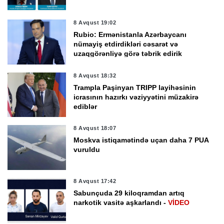
8 Avqust 19:02
Rubio: Ermənistanla Azərbaycanı
nümayiş etdirdikləri cəsarət və
uzaqgörənliyə görə təbrik edirik
8 Avqust 18:32
Trampla Paşinyan TRIPP layihəsinin
icrasının hazırkı vəziyyətini müzakirə
ediblər
8 Avqust 18:07
Moskva istiqamətində uçan daha 7 PUA
vuruldu
8 Avqust 17:42
Sabunçuda 29 kiloqramdan artıq
narkotik vasitə aşkarlandı -
VİDEO