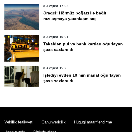
8 Avqust 17:03
Əraqçi: Hörmüz boğazı ilə bağlı
razılaşmaya yaxınlaşmışıq
8 Avqust 16:01
Taksidən pul və bank kartları oğurlayan
şəxs saxlanıldı
8 Avqust 15:25
İşlədiyi evdən 10 min manat oğurlayan
şəxs saxlanıldı
8 Avqust 15:03
Hikmət Hacıyev: Prezident İlham Əliyev
müharibəni qazandı, eyni zamanda
sülhü də qazandı -
VİDEO
Vəkillik fəaliyyəti
Qanunvericilik
Hüquqi maarifləndirmə
8 Avqust 14:57