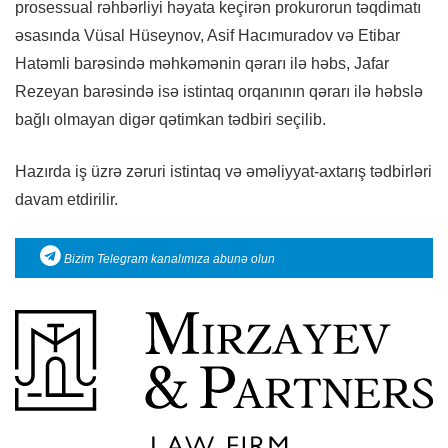
prosessual rəhbərliyi həyata keçirən prokurorun təqdimatı
əsasında Vüsal Hüseynov, Asif Hacımuradov və Etibar
Hatəmli barəsində məhkəmənin qərarı ilə həbs, Jafar
Rezeyan barəsində isə istintaq orqanının qərarı ilə həbslə
bağlı olmayan digər qətimkan tədbiri seçilib.
Hazırda iş üzrə zəruri istintaq və əməliyyat-axtarış tədbirləri
davam etdirilir.
Bizim Telegram kanalımıza abunə olun