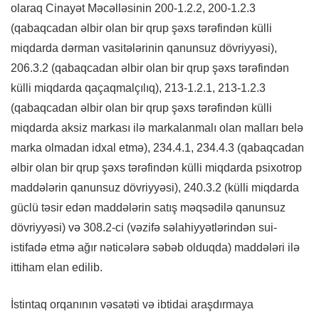
olaraq Cinayət Məcəlləsinin 200-1.2.2, 200-1.2.3
(qabaqcadan əlbir olan bir qrup şəxs tərəfindən külli
miqdarda dərman vasitələrinin qanunsuz dövriyyəsi),
206.3.2 (qabaqcadan əlbir olan bir qrup şəxs tərəfindən
külli miqdarda qaçaqmalçılıq), 213-1.2.1, 213-1.2.3
(qabaqcadan əlbir olan bir qrup şəxs tərəfindən külli
miqdarda aksiz markası ilə markalanmalı olan malları belə
marka olmadan idxal etmə), 234.4.1, 234.4.3 (qabaqcadan
əlbir olan bir qrup şəxs tərəfindən külli miqdarda psixotrop
maddələrin qanunsuz dövriyyəsi), 240.3.2 (külli miqdarda
güclü təsir edən maddələrin satış məqsədilə qanunsuz
dövriyyəsi) və 308.2-ci (vəzifə səlahiyyətlərindən sui-
istifadə etmə ağır nəticələrə səbəb olduqda) maddələri ilə
ittiham elan edilib.
İstintaq orqanının vəsatəti və ibtidai araşdırmaya