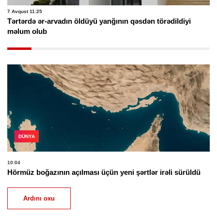
7 Avqust 11:25
Tərtərdə ər-arvadın öldüyü yanğının qəsdən törədildiyi
məlum olub
DÜNYA
10:04
Hörmüz boğazının açılması üçün yeni şərtlər irəli sürüldü
Ardını oxu