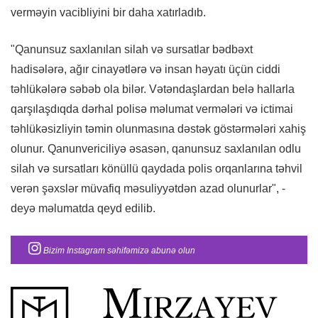
verməyin vacibliyini bir daha xatırladıb.
"Qanunsuz saxlanılan silah və sursatlar bədbəxt
hadisələrə, ağır cinayətlərə və insan həyatı üçün ciddi
təhlükələrə səbəb ola bilər. Vətəndaşlardan belə hallarla
qarşılaşdıqda dərhal polisə məlumat vermələri və ictimai
təhlükəsizliyin təmin olunmasına dəstək göstərmələri xahiş
olunur. Qanunvericiliyə əsasən, qanunsuz saxlanılan odlu
silah və sursatları könüllü qaydada polis orqanlarına təhvil
verən şəxslər müvafiq məsuliyyətdən azad olunurlar", -
deyə məlumatda qeyd edilib.
Bizim Instagram səhifəmizə abunə olun