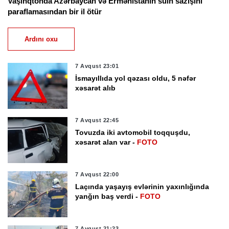
Vaşinqtonda Azərbaycan və Ermənistanın sülh sazişini
paraflamasından bir il ötür
Ardını oxu
7 Avqust 23:01
İsmayıllıda yol qəzası oldu, 5 nəfər
xəsarət alıb
7 Avqust 22:45
Tovuzda iki avtomobil toqquşdu,
xəsarət alan var -
FOTO
7 Avqust 22:00
Laçında yaşayış evlərinin yaxınlığında
yanğın baş verdi -
FOTO
7 Avqust 21:23