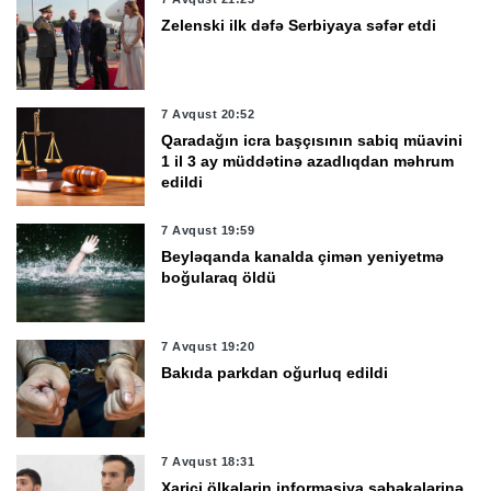
Zelenski ilk dəfə Serbiyaya səfər etdi
7 Avqust 20:52
Qaradağın icra başçısının sabiq müavini
1 il 3 ay müddətinə azadlıqdan məhrum
edildi
7 Avqust 19:59
Beyləqanda kanalda çimən yeniyetmə
boğularaq öldü
7 Avqust 19:20
Bakıda parkdan oğurluq edildi
7 Avqust 18:31
Xarici ölkələrin informasiya şəbəkələrinə