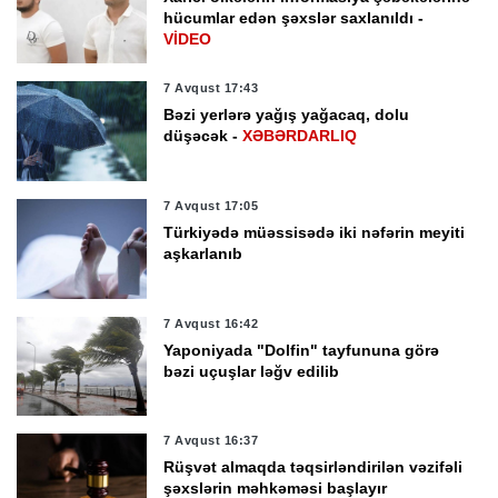
hücumlar edən şəxslər saxlanıldı -
VİDEO
7 Avqust 17:43
Bəzi yerlərə yağış yağacaq, dolu
düşəcək -
XƏBƏRDARLIQ
7 Avqust 17:05
Türkiyədə müəssisədə iki nəfərin meyiti
aşkarlanıb
7 Avqust 16:42
Yaponiyada "Dolfin" tayfununa görə
bəzi uçuşlar ləğv edilib
7 Avqust 16:37
Rüşvət almaqda təqsirləndirilən vəzifəli
şəxslərin məhkəməsi başlayır