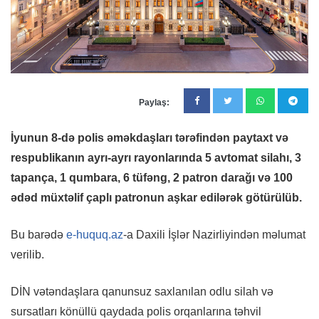
Paylaş:
İyunun 8-də polis əməkdaşları tərəfindən paytaxt və
respublikanın ayrı-ayrı rayonlarında 5 avtomat silahı, 3
tapança, 1 qumbara, 6 tüfəng, 2 patron darağı və 100
ədəd müxtəlif çaplı patronun aşkar edilərək götürülüb.
Bu barədə
e-huquq.az
-a Daxili İşlər Nazirliyindən məlumat
verilib.
DİN vətəndaşlara qanunsuz saxlanılan odlu silah və
sursatları könüllü qaydada polis orqanlarına təhvil