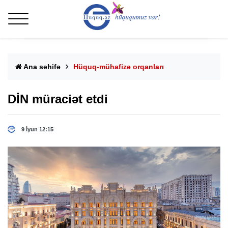
Ana səhifə
Hüquq-mühafizə orqanları
DİN müraciət etdi
9 İyun 12:15