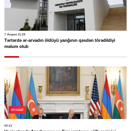
7 Avqust 11:25
Tərtərdə ər-arvadın öldüyü yanğının qəsdən törədildiyi
məlum olub
SIYASƏT
00:21