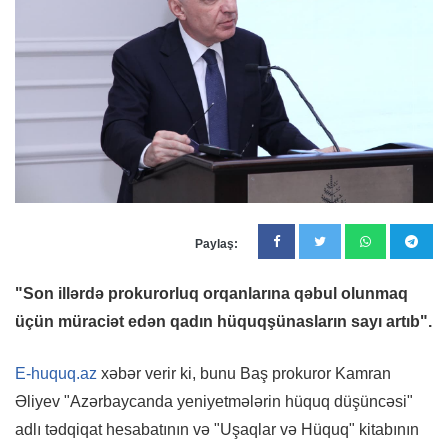
Paylaş:
"Son illərdə prokurorluq orqanlarına qəbul olunmaq
üçün müraciət edən qadın hüquqşünasların sayı artıb".
E-huquq.az
xəbər verir ki, bunu Baş prokuror Kamran
Əliyev "Azərbaycanda yeniyetmələrin hüquq düşüncəsi"
adlı tədqiqat hesabatının və "Uşaqlar və Hüquq" kitabının