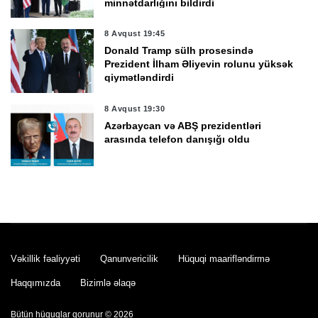
minnətdarlığını bildirdi
8 Avqust 19:45
Donald Tramp sülh prosesində
Prezident İlham Əliyevin rolunu yüksək
qiymətləndirdi
8 Avqust 19:30
Azərbaycan və ABŞ prezidentləri
arasında telefon danışığı oldu
8 Avqust 19:02
Rubio: Ermənistanla Azərbaycanı
nümayiş etdirdikləri cəsarət və
uzaqgörənliyə görə təbrik edirik
Vəkillik fəaliyyəti
Qanunvericilik
Hüquqi maarifləndirmə
8 Avqust 18:32
Trampla Paşinyan TRIPP layihəsinin
Haqqımızda
Bizimlə əlaqə
icrasının hazırkı vəziyyətini müzakirə
ediblər
Bütün hüquqlar qorunur © 2026