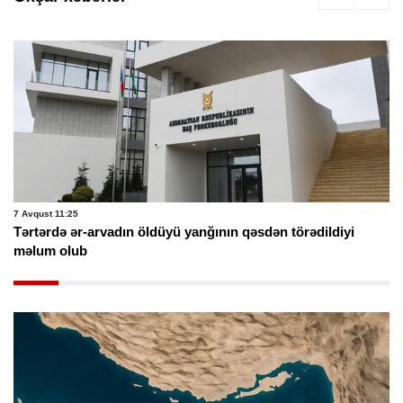
7 Avqust 11:25
Tərtərdə ər-arvadın öldüyü yanğının qəsdən törədildiyi
məlum olub