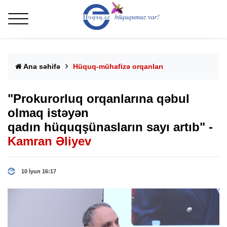
Ana səhifə
Hüquq-mühafizə orqanları
"Prokurorluq orqanlarına qəbul
olmaq istəyən
qadın hüquqşünasların sayı artıb" -
Kamran Əliyev
10 İyun 16:17