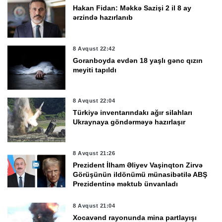
Hakan Fidan: Məkkə Sazişi 2 il 8 ay
ərzində hazırlanıb
8 Avqust 22:42
Goranboyda evdən 18 yaşlı gənc qızın
meyiti tapıldı
8 Avqust 22:04
Türkiyə inventarındakı ağır silahları
Ukraynaya göndərməyə hazırlaşır
8 Avqust 21:26
Prezident İlham Əliyev Vaşinqton Zirvə
Görüşünün ildönümü münasibətilə ABŞ
Prezidentinə məktub ünvanladı
8 Avqust 21:04
Xocavənd rayonunda mina partlayışı