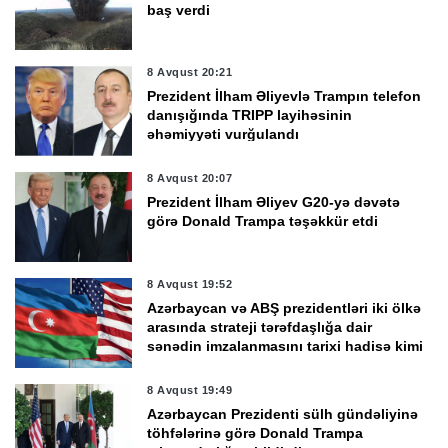
baş verdi
8 Avqust 20:21
Prezident İlham Əliyevlə Trampın telefon
danışığında TRIPP layihəsinin
əhəmiyyəti vurğulandı
8 Avqust 20:07
Prezident İlham Əliyev G20-yə dəvətə
görə Donald Trampa təşəkkür etdi
8 Avqust 19:52
Azərbaycan və ABŞ prezidentləri iki ölkə
arasında strateji tərəfdaşlığa dair
sənədin imzalanmasını tarixi hadisə kimi
qiymətləndirdi
8 Avqust 19:49
Azərbaycan Prezidenti sülh gündəliyinə
töhfələrinə görə Donald Trampa