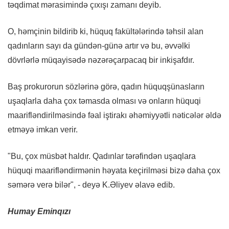
təqdimat mərasimində çıxışı zamanı deyib.
O, həmçinin bildirib ki, hüquq fakültələrində təhsil alan
qadınların sayı da gündən-günə artır və bu, əvvəlki
dövrlərlə müqayisədə nəzərəçarpacaq bir inkişafdır.
Baş prokurorun sözlərinə görə, qadın hüquqşünasların
uşaqlarla daha çox təmasda olması və onların hüquqi
maarifləndirilməsində fəal iştirakı əhəmiyyətli nəticələr əldə
etməyə imkan verir.
"Bu, çox müsbət haldır. Qadınlar tərəfindən uşaqlara
hüquqi maarifləndirmənin həyata keçirilməsi bizə daha çox
səmərə verə bilər", - deyə K.Əliyev əlavə edib.
Humay Eminqızı