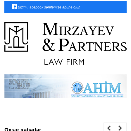
Bizim Facebook səhifəmizə abunə olun
Oxşar xəbərlər