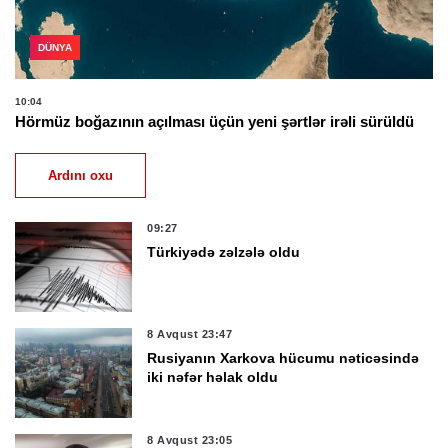
DÜNYA
10:04
Hörmüz boğazının açılması üçün yeni şərtlər irəli sürüldü
Ardını oxu
09:27
Türkiyədə zəlzələ oldu
8 Avqust 23:47
Rusiyanın Xarkova hücumu nəticəsində
iki nəfər həlak oldu
8 Avqust 23:05