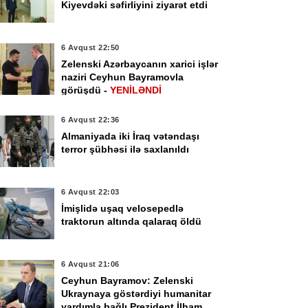
Kiyevdəki səfirliyini ziyarət etdi
6 Avqust 22:50
Zelenski Azərbaycanın xarici işlər
naziri Ceyhun Bayramovla
görüşdü -
YENİLƏNDİ
6 Avqust 22:36
Almaniyada iki İraq vətəndaşı
terror şübhəsi ilə saxlanıldı
6 Avqust 22:03
İmişlidə uşaq velosepedlə
traktorun altında qalaraq öldü
6 Avqust 21:06
Ceyhun Bayramov: Zelenski
Ukraynaya göstərdiyi humanitar
yardımla bağlı Prezident İlham