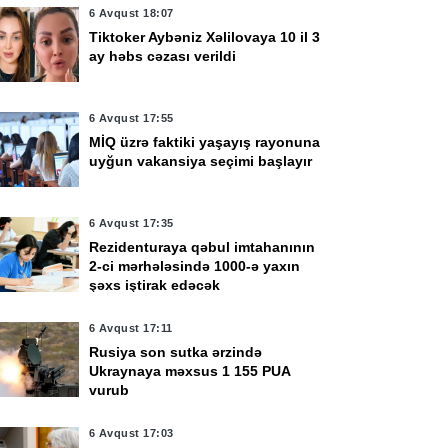
6 Avqust 18:07
Tiktoker Aybəniz Xəlilovaya 10 il 3
ay həbs cəzası verildi
6 Avqust 17:55
MİQ üzrə faktiki yaşayış rayonuna
uyğun vakansiya seçimi başlayır
6 Avqust 17:35
Rezidenturaya qəbul imtahanının
2-ci mərhələsində 1000-ə yaxın
şəxs iştirak edəcək
6 Avqust 17:11
Rusiya son sutka ərzində
Ukraynaya məxsus 1 155 PUA
vurub
6 Avqust 17:03