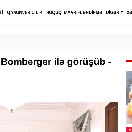
TI
QANUNVERICILIK
HÜQUQI MAARIFLƏNDIRMƏ
DIGƏR
XƏ
 Bomberger ilə görüşüb -
D