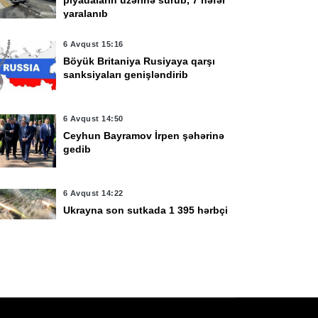
piyadaların üzərinə sürüb, 7 nəfər
yaralanıb
6 Avqust 15:16
yul 10:34
24 İyul 16:07
Böyük Britaniya Rusiyaya qarşı
aş prokuror Nəsimi
Prokurorluğun 2
sanksiyaları genişləndirib
ayonunda vətəndaşları
əməkdaşı işdən
əbul edəcək
çıxarıldı, 6-na töhmət
verildi
6 Avqust 14:50
Ceyhun Bayramov İrpen şəhərinə
gedib
6 Avqust 14:22
Ukrayna son sutkada 1 395 hərbçi
itirib
6 Avqust 14:13
Azərbaycanın UNESCO yanında
daimi nümayəndəsi geri çağırılıb,
yenisi təyin olunub