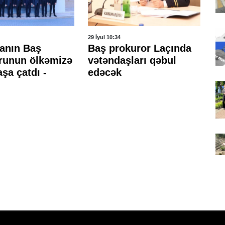
29 İyul 10:34
27 İ
anın Baş
Baş prokuror Laçında
B
runun ölkəmizə
vətəndaşları qəbul
r
aşa çatdı -
edəcək
q