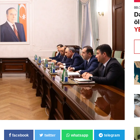
00:
D
öl
Y
facebook
twitter
whatsapp
telegram