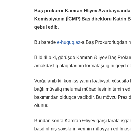
Baş prokuror Kamran Əliyev Azərbaycanda s
Komissiyanın (İCMP) Baş direktoru Katrin B
qəbul edib.
Bu barədə
e-huquq.az
-a Baş Prokurorluqdan m
Bildirilib ki, görüşdə Kamran Əliyev Baş Prok
əməkdaşlıq əlaqələrinin formalaşdığını qeyd ed
Vurğulanıb ki, komissiyanın fəaliyyəti xüsusilə
bağlı müvafiq məlumat mübadiləsinin təmin edil
baxımından olduqca vacibdir. Bu mövzu Preziden
olunur.
Bundan sonra Kamran Əliyev qarşı tərəfə işgən
basdırılmış şəxslərin yerinin müəyyən edilməsi