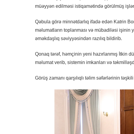
müəyyən edilməsi istiqamətində görülmüş işlə
Qəbula görə minnətdarlıq ifadə edən Katrin B
məlumatların toplanması və mübadiləsi işinin 
əməkdaşlıq səviyyəsindən razılıq bildirib.
Qonaq tərəf, həmçinin yeni hazırlanmış İtkin 
məlumat verib, sistemin imkanları və təkmilləşdir
Görüş zamanı qarşılıqlı təlim səfərlərinin təşkil