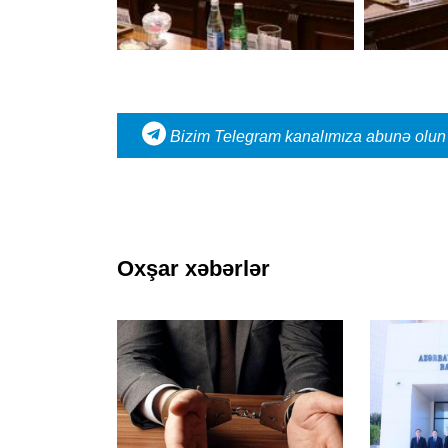
Bizim Telegram kanalımıza abunə olun
Oxşar xəbərlər