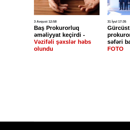
3 Avqust 12:58
31 İyul 17:35
v
Baş Prokurorluq
Gürcüst
di -
əməliyyat keçirdi -
prokuro
Vəzifəli şəxslər həbs
səfəri b
olundu
FOTO