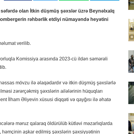
əfərdə olan İtkin düşmüş şəxslər üzrə Beynəlxalq
ombergerin rəhbərlik etdiyi nümayəndə heyətini
əlumat verilib.
urorluqla Komissiya arasında 2023-cü ildən səmərəli
ib.
 həssas mövzu ilə əlaqədardır və itkin düşmüş şəxslərlə
məsi zərərçəkmiş şəxslərin ailələrinin hüquqları
t İlham Əliyevin xüsusi diqqəti və qayğısı ilə əhatə
cələrə məruz qalaraq öldürülüb kütləvi məzarlıqlarda
, həmçinin aşkar edilmiş şəxslərin şəxsiyyətinin