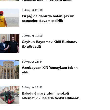
Əliyevə təşəkkür edib
6 Avqust 20:16
Pirşağıda dənizdə batan şəxsin
axtarışları davam etdirilir
6 Avqust 19:59
Ceyhun Bayramov Kirill Budanov
ilə görüşdü
6 Avqust 18:54
Azərbaycan XİN Yamaykanı təbrik
etdi
6 Avqust 18:32
Bakıda 6 marşrutun hərəkəti
alternativ küçələrlə təşkil ediləcək