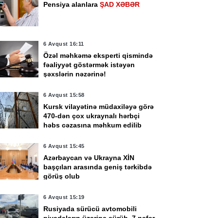
Pensiya alanlara
ŞAD XƏBƏR
6 Avqust 16:11
Özəl məhkəmə eksperti qismində
fəaliyyət göstərmək istəyən
şəxslərin nəzərinə!
6 Avqust 15:58
Kursk vilayətinə müdaxiləyə görə
470-dən çox ukraynalı hərbçi
həbs cəzasına məhkum edilib
6 Avqust 15:45
Azərbaycan və Ukrayna XİN
başçıları arasında geniş tərkibdə
görüş olub
6 Avqust 15:19
Rusiyada sürücü avtomobili