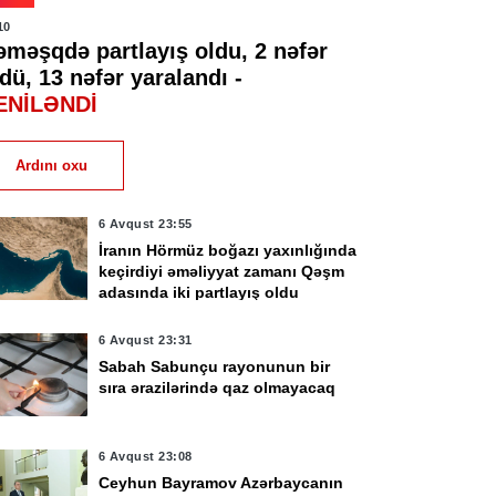
10
əməşqdə partlayış oldu, 2 nəfər
dü, 13 nəfər yaralandı -
ENİLƏNDİ
Ardını oxu
6 Avqust 23:55
İranın Hörmüz boğazı yaxınlığında
keçirdiyi əməliyyat zamanı Qəşm
adasında iki partlayış oldu
6 Avqust 23:31
Sabah Sabunçu rayonunun bir
sıra ərazilərində qaz olmayacaq
6 Avqust 23:08
Ceyhun Bayramov Azərbaycanın