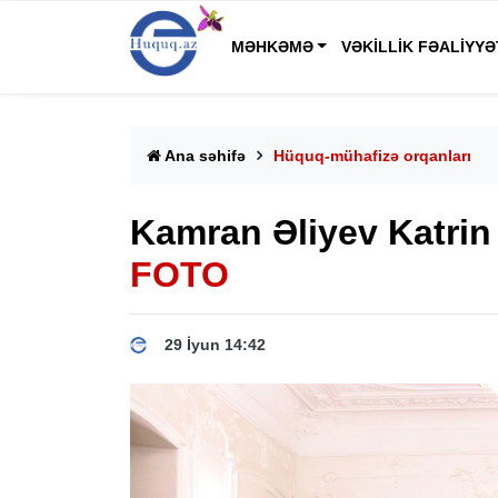
MƏHKƏMƏ
VƏKILLIK FƏALIYYƏ
Ana səhifə
Hüquq-mühafizə orqanları
Kamran Əliyev Katrin
FOTO
29 İyun 14:42