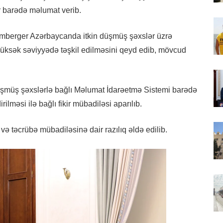
r barədə məlumat verib.
omberger Azərbaycanda itkin düşmüş şəxslər üzrə
yüksək səviyyədə təşkil edilməsini qeyd edib, mövcud
düşmüş şəxslərlə bağlı Məlumat İdarəetmə Sistemi barədə
ilməsi ilə bağlı fikir mübadiləsi aparılıb.
i və təcrübə mübadiləsinə dair razılıq əldə edilib.