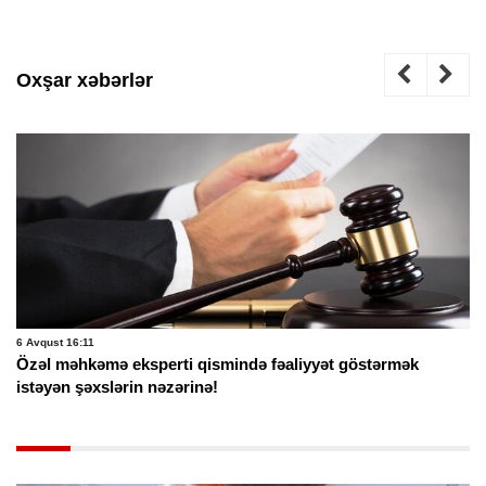
Oxşar xəbərlər
6 Avqust 16:11
Özəl məhkəmə eksperti qismində fəaliyyət göstərmək
istəyən şəxslərin nəzərinə!