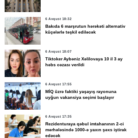
6 Avqust 18:32
Bakıda 6 marşrutun hərəkəti alternativ
küçələrlə təşkil ediləcək
6 Avqust 18:07
Tiktoker Aybəniz Xəlilovaya 10 il 3 ay
həbs cəzası verildi
6 Avqust 17:55
MİQ üzrə faktiki yaşayış rayonuna
uyğun vakansiya seçimi başlayır
6 Avqust 17:35
Rezidenturaya qəbul imtahanının 2-ci
mərhələsində 1000-ə yaxın şəxs iştirak
edəcək