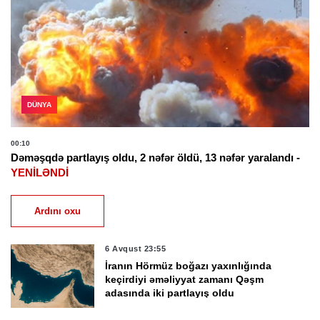
DÜNYA
00:10
Dəməşqdə partlayış oldu, 2 nəfər öldü, 13 nəfər yaralandı -
YENİLƏNDİ
Ardını oxu
6 Avqust 23:55
İranın Hörmüz boğazı yaxınlığında
keçirdiyi əməliyyat zamanı Qəşm
adasında iki partlayış oldu