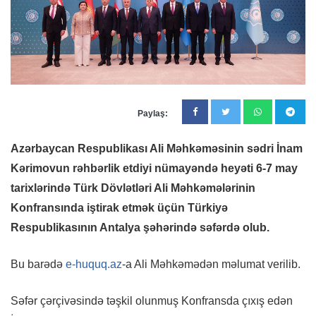
Paylaş:
Azərbaycan Respublikası Ali Məhkəməsinin sədri İnam
Kərimovun rəhbərlik etdiyi nümayəndə heyəti 6-7 may
tarixlərində Türk Dövlətləri Ali Məhkəmələrinin
Konfransında iştirak etmək üçün Türkiyə
Respublikasının Antalya şəhərində səfərdə olub.
Bu barədə
e-huquq.az
-a Ali Məhkəmədən məlumat verilib.
Səfər çərçivəsində təşkil olunmuş Konfransda çıxış edən