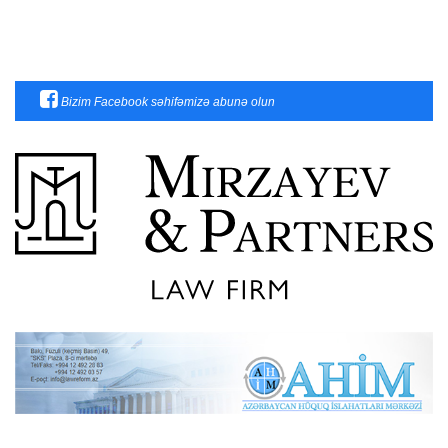
Bizim Facebook səhifəmizə abunə olun