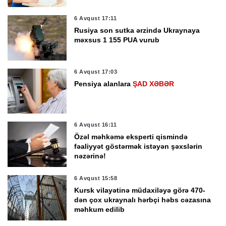
6 Avqust 17:11
Rusiya son sutka ərzində Ukraynaya
məxsus 1 155 PUA vurub
6 Avqust 17:03
Pensiya alanlara
ŞAD XƏBƏR
6 Avqust 16:11
Özəl məhkəmə eksperti qismində
fəaliyyət göstərmək istəyən şəxslərin
nəzərinə!
6 Avqust 15:58
Kursk vilayətinə müdaxiləyə görə 470-
dən çox ukraynalı hərbçi həbs cəzasına
məhkum edilib