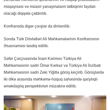
müqayisəsi və müasir yanaşmaların tətbiqinin faydalı
olacağı diqqətə çatdırılıb.
Konfransda digər çıxışlar da dinlənilib.
Sonda Türk Dövlətləri Ali Məhkəmələrinin Konfransının
Əsasnaməsi təsdiq edilib.
Səfər Çərçivəsində İnam Kərimov Türkiyə Ali
Məhkəməsinin sədri Ömər Kərkəz və Türkiyə Ali İnzibati
Məhkəməsinin sədri Zeki Yiğitlə görüş keçirib. Görüşlərdə
iki ölkə arasında məhkəmə-hüquq sahəsində qarşılıqlı
əməkdaşlıq perspektivləri müzakirə edilib.