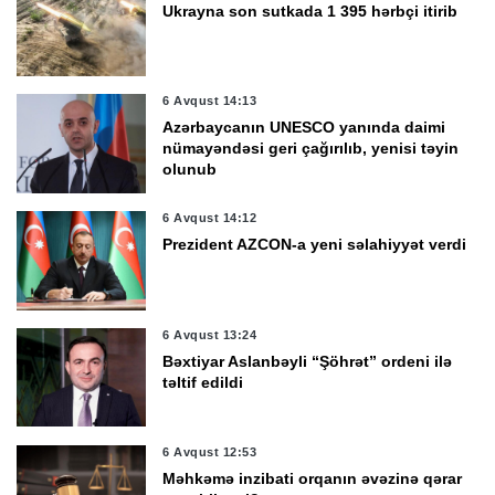
Ukrayna son sutkada 1 395 hərbçi itirib
6 Avqust 14:13
Azərbaycanın UNESCO yanında daimi
nümayəndəsi geri çağırılıb, yenisi təyin
olunub
6 Avqust 14:12
Prezident AZCON-a yeni səlahiyyət verdi
6 Avqust 13:24
Bəxtiyar Aslanbəyli “Şöhrət” ordeni ilə
təltif edildi
6 Avqust 12:53
Məhkəmə inzibati orqanın əvəzinə qərar