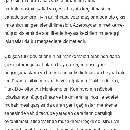
qarşısında duran əsas vəzifələrdən biri ədalət
mühakiməsinin şəffaf və çevik həyata keçirilməsi, bu
sahədə səmərəliliyin artırılması, vətəndaşların ədalətə çıxış
imkanlarının genişləndirilməsidir. Azərbaycanın məhkəmə-
hüquq sistemində son illərdə həyata keçirilən mütərəqqi
islahatlar da bu məqsədlərə xidmət edir.
Çıxışda türk dövlətlərinin ali məhkəmələri arasında daha
çox mütərəqqi layihələrin həyata keçirilməsi, gənc
hüquqşünasların və hakimlərin yetişdirilməsi və beynəlxalq
təcrübənin tətbiqinin vacibliyi vurğulanıb. Təklif edilib ki,
Türk Dövlətləri Ali Məhkəmələri Konfransının növbəti
iclaslarında hüquqşünas və hakimlərin iştirakı ilə ədalət
mühakiməsi qarşısında duran yeni çağırışlar, məhkəmə
sahəsində vahid təcrübə yaradan qərarların qarşılıqlı
öyrənilməsi istiqamətində müzakirələr təşkil edilsin. Eyni
zamanda məhkəmə qərarlarının və hüquqi praktikaların