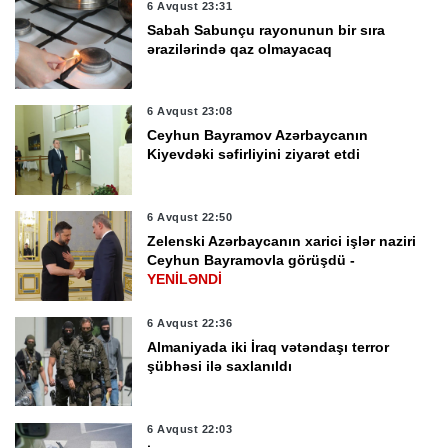
6 Avqust 23:31
Sabah Sabunçu rayonunun bir sıra
ərazilərində qaz olmayacaq
6 Avqust 23:08
Ceyhun Bayramov Azərbaycanın
Kiyevdəki səfirliyini ziyarət etdi
6 Avqust 22:50
Zelenski Azərbaycanın xarici işlər naziri
Ceyhun Bayramovla görüşdü -
YENİLƏNDİ
6 Avqust 22:36
Almaniyada iki İraq vətəndaşı terror
şübhəsi ilə saxlanıldı
6 Avqust 22:03