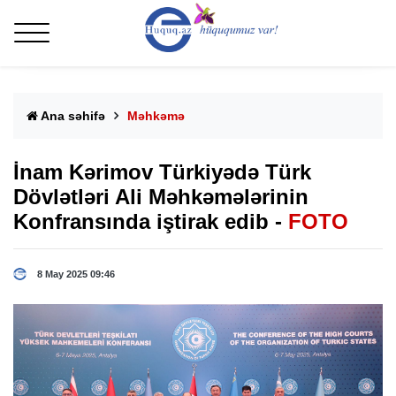
Ana səhifə
Məhkəmə
İnam Kərimov Türkiyədə Türk
Dövlətləri Ali Məhkəmələrinin
Konfransında iştirak edib -
FOTO
8 May 2025 09:46