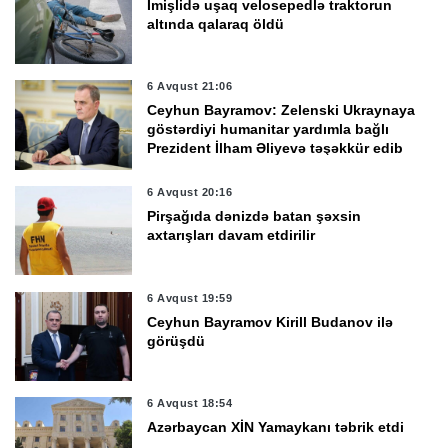
İmişlidə uşaq velosepedlə traktorun
altında qalaraq öldü
6 Avqust 21:06
Ceyhun Bayramov: Zelenski Ukraynaya
göstərdiyi humanitar yardımla bağlı
Prezident İlham Əliyevə təşəkkür edib
6 Avqust 20:16
Pirşağıda dənizdə batan şəxsin
axtarışları davam etdirilir
6 Avqust 19:59
Ceyhun Bayramov Kirill Budanov ilə
görüşdü
6 Avqust 18:54
Azərbaycan XİN Yamaykanı təbrik etdi