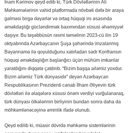
İnam Kərimov qeyd edib ki, Türk Dövlətlərinin Ali
Məhkəmələrinin vahid platformada növbəti dəfə bir araya
gəlməsi birgə dəyərlər və ortaq hüquqi irs əsasında
əməkdaşlığı gücləndirmək baxımından xüsusi əhəmiyyət
daşıyır. Bu təşəbbüsün rəsmi təməlinin 2023-cü ilin 19
oktyabrında Azərbaycanın Şuşa şəhərində imzalanmış
Bəyannamə ilə qoyulduğunu xatırladan sədr Konfransın
hüquqi əməkdaşlığın başlanğıcı üçün mühüm imkanlar
yaratdığını diqqətə çatdırıb. “Bizim başqa ailəmiz yoxdur.
Bizim ailəmiz Türk dünyasıdır” deyən Azərbaycan
Respublikasının Prezidenti cənab İlham Əliyevin türk
dövlətləri ilə əlaqələrə xüsusi önəm verdiyi vurğulanaraq,
türk dünyası ölkələrinin birliyinin bundan sonra daha da
möhkəmlənəcəyinə əminlik ifadə olunub.
Qeyd edilib ki, müasir dövrdə məhkəmə sistemlərinin