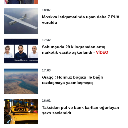
18:07
Moskva istiqamətində uçan daha 7 PUA
vuruldu
17:42
Sabunçuda 29 kiloqramdan artıq
narkotik vasitə aşkarlandı -
VİDEO
17:03
Əraqçi: Hörmüz boğazı ilə bağlı
razılaşmaya yaxınlaşmışıq
16:01
Taksidən pul və bank kartları oğurlayan
şəxs saxlanıldı