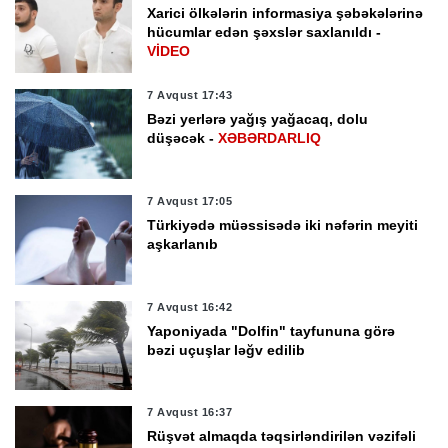
Xarici ölkələrin informasiya şəbəkələrinə
hücumlar edən şəxslər saxlanıldı -
VİDEO
7 Avqust 17:43
Bəzi yerlərə yağış yağacaq, dolu
düşəcək -
XƏBƏRDARLIQ
7 Avqust 17:05
Türkiyədə müəssisədə iki nəfərin meyiti
aşkarlanıb
7 Avqust 16:42
Yaponiyada "Dolfin" tayfununa görə
bəzi uçuşlar ləğv edilib
7 Avqust 16:37
Rüşvət almaqda təqsirləndirilən vəzifəli