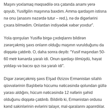
Maşını yoxlamaq məqsədilə ora çatanda anamı yerə
qoyub, Yusifgilin maşınına baxdım. Amma qardaşım istisna
nə onu (anasını nəzərdə tutur – red.), nə də digərlərini
çıxara bilmədim. Onlardan indiyədək xəbər yoxdur”.
Yola qonşuları Yusiflə birgə çıxdıqlarını bildirən
zərərçəkmiş şəxs onların olduğu maşının vurulduğunu da
diqqətə çatdırıb. O, daha sonra deyib: “Yusif maşından 50-
60 metr kənarda yaralı idi. Onun qardaşı ölmüşdü, həyat
yoldaşı və bacısı qızı isə yaralı idi”.
Digər zərərçəkmiş şəxs Elşad Əzizov Ermənistan silahlı
qüvvələrinin Başlıbelə hücumu nəticəsində qolundan güllə
yarası aldığını, hücum nəticəsində 12 nəfərin şəhid
olduğunu diqqətə çatdırıb. Bildirib ki, Ermənistan ordusu
kənd sakinlərinin evlərini talayır, mal-qaralarını aparırdılar.