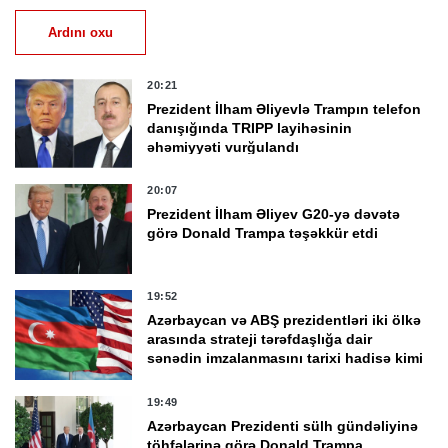
Ardını oxu
20:21
Prezident İlham Əliyevlə Trampın telefon
danışığında TRIPP layihəsinin
əhəmiyyəti vurğulandı
20:07
Prezident İlham Əliyev G20-yə dəvətə
görə Donald Trampa təşəkkür etdi
19:52
Azərbaycan və ABŞ prezidentləri iki ölkə
arasında strateji tərəfdaşlığa dair
sənədin imzalanmasını tarixi hadisə kimi
qiymətləndirdi
19:49
Azərbaycan Prezidenti sülh gündəliyinə
töhfələrinə görə Donald Trampa