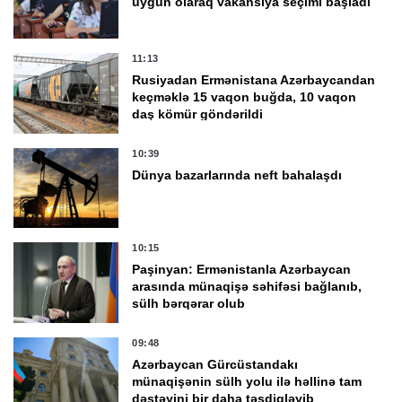
uyğun olaraq vakansiya seçimi başladı
11:13
Rusiyadan Ermənistana Azərbaycandan
keçməklə 15 vaqon buğda, 10 vaqon
daş kömür göndərildi
10:39
Dünya bazarlarında neft bahalaşdı
10:15
Paşinyan: Ermənistanla Azərbaycan
arasında münaqişə səhifəsi bağlanıb,
sülh bərqərar olub
09:48
Azərbaycan Gürcüstandakı
münaqişənin sülh yolu ilə həllinə tam
dəstəyini bir daha təsdiqləyib