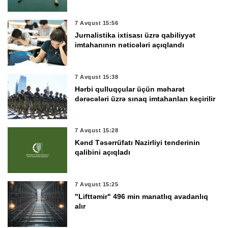
7 Avqust 15:56
Jurnalistika ixtisası üzrə qabiliyyət
imtahanının nəticələri açıqlandı
7 Avqust 15:38
Hərbi qulluqçular üçün məharət
dərəcələri üzrə sınaq imtahanları keçirilir
7 Avqust 15:28
Kənd Təsərrüfatı Nazirliyi tenderinin
qalibini açıqladı
7 Avqust 15:25
"Lifttəmir" 496 min manatlıq avadanlıq
alır