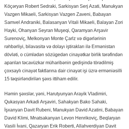
Köçəryan Robert Sedraki, Sarkisyan Serj Azati, Manukyan
Vazgen Mikaeli, Sarkisyan Vazgen Zaveni, Babayan
Samvel Andraniki, Balasanyan Vitali Mikaeli, Balayan Zori
Hayki, Ohanyan Seyran Muşeqi, Qaramyan Arşavir
Surenoviç, Melkonyan Monte Çarlz və digərlərinin
rəhbərliyi, bilavasitə və dolayı iştirakları ilə Ermənistan
dövləti, o cümlədən sözügedən cinayətkar birlik tərəfindən
aparılan təcavüzkar müharibənin gedişində törədilmiş
çoxsaylı cinayət faktlarına dair cinayət işi üzrə erməniəsilli
15 təqsirləndirilən şəxs ittiham edilir.
Həmin şəxslər, yəni, Harutyunyan Arayik Vladimiri,
Qukasyan Arkadi Arşaviri, Sahakyan Bako Sahaki,
İşxanyan Davit Rubeni, Manukyan David Azatini, Babayan
David Klimi, Mnatsakanyan Levon Henrikoviç, Beqlaryan
Vasili İvani, Qazaryan Erik Roberti, Allahverdiyan Davit