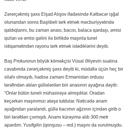
Zərərçəkmiş şəxs Elşad Alışov ifadəsində Kəlbəcər işğal
olunandan sonra Başlıbeli tərk etmək məcburiyyətində
qaldıqlarını, bu zaman anası, bacısı, balaca qardaşı, əmisi
qızları və əmisi gəlini ilə birlikdə maşınla tunel
istiqamətindən rayonu tərk etmək istədiklərini deyib.
Baş Prokurorun böyük köməkçisi Vüsal Əliyevin sualına
cavabında zərərçəkmiş şəxs deyib ki, müdafiə üçün heç bir
silahı olmayıb, hadisə zamanı Ermənistan ordusu
tərəfindən atılan güllələrdən biri anasının ayağına dəyib:
“Onlar bütün tuneli mühasirəyə almışdılar. Oradan
keçərkən maşınımızı atəşə tutdular. Nəticədə anam
ayağından yaralandı, güllə bacımın ağzının içindən girib o
biri tərəfdən çıxmışdı. Anamı kürəyimə alıb 300 metr
apardım. Yusifgilin (qonşusu – red.) maşını da vurulmuşdu.