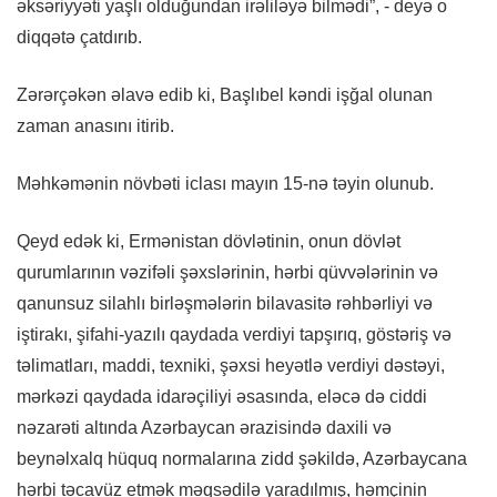
əksəriyyəti yaşlı olduğundan irəliləyə bilmədi”, - deyə o
diqqətə çatdırıb.
Zərərçəkən əlavə edib ki, Başlıbel kəndi işğal olunan
zaman anasını itirib.
Məhkəmənin növbəti iclası mayın 15-nə təyin olunub.
Qeyd edək ki, Ermənistan dövlətinin, onun dövlət
qurumlarının vəzifəli şəxslərinin, hərbi qüvvələrinin və
qanunsuz silahlı birləşmələrin bilavasitə rəhbərliyi və
iştirakı, şifahi-yazılı qaydada verdiyi tapşırıq, göstəriş və
təlimatları, maddi, texniki, şəxsi heyətlə verdiyi dəstəyi,
mərkəzi qaydada idarəçiliyi əsasında, eləcə də ciddi
nəzarəti altında Azərbaycan ərazisində daxili və
beynəlxalq hüquq normalarına zidd şəkildə, Azərbaycana
hərbi təcavüz etmək məqsədilə yaradılmış, həmçinin