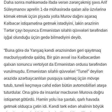
Daha sonra məhkəmədə ifadə verən zərərçəkmiş şəxs Arif
Süleymanov aprelin 1-də mühasirədə qalan ailə üzvlərinə
kömək etmək üçün piyada yolla Murov dağını aşaraq
Kəlbəcər istiqamətinə getmək istədiyini, lakin ərazinin
Tərtər çayı boyunca Ermənistan silahlı qüvvələri tərəfindən
işğal olunduğu üçün gedə bilmədiyini deyib.
“Buna görə də Yanşaq kəndi ərazisindən geri qayıtmaq
məcburiyyətində qaldıq. Bir gün əvvəl isə Kəlbəcərdən
qalxan sonuncu vertolyot da Ermənistan ordusu tərəfindən
vurulmuşdu. Ermənistan silahlı qüvvələri “Tunel” deyilən
ərazidə azərbaycanlıları pusquya salmaq üçün mövqe
tutub, tuneli keçməyə cəhd edən bütün avtomobilləri atəşə
tuturdular. Ona görə də insanlar məcburən Murova doğru
istiqamət götürdü. Həmin yolu isə şaxtalı, qarlı havada
getmək olduqca çətin idi. Kəndi tərk edən əhalinin böyük