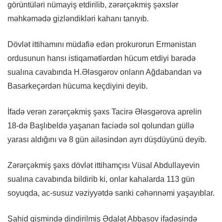
görüntüləri nümayiş etdirilib, zərərçəkmiş şəxslər
məhkəmədə gizləndikləri kahanı tanıyıb.
Dövlət ittihamını müdafiə edən prokurorun Ermənistan
ordusunun hansı istiqamətlərdən hücum etdiyi barədə
sualına cavabında H.Ələsgərov onların Ağdabandan və
Basarkeçərdən hücuma keçdiyini deyib.
İfadə verən zərərçəkmiş şəxs Tacirə Ələsgərova aprelin
18-də Başlıbeldə yaşanan faciədə sol qolundan güllə
yarası aldığını və 8 gün ailəsindən ayrı düşdüyünü deyib.
Zərərçəkmiş şəxs dövlət ittihamçısı Vüsal Abdullayevin
sualına cavabında bildirib ki, onlar kahalarda 113 gün
soyuqda, ac-susuz vəziyyətdə sanki cəhənnəmi yaşayıblar.
Şahid qismində dindirilmiş Ədalət Abbasov ifadəsində