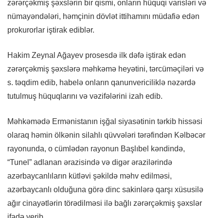
zərərçəkmiş şəxslərin bir qismi, onların hüquqi varisləri və
nümayəndələri, həmçinin dövlət ittihamını müdafiə edən
prokurorlar iştirak ediblər.
Hakim Zeynal Ağayev prosesdə ilk dəfə iştirak edən
zərərçəkmiş şəxslərə məhkəmə heyətini, tərcüməçiləri və
s. təqdim edib, habelə onların qanunvericiliklə nəzərdə
tutulmuş hüquqlarını və vəzifələrini izah edib.
Məhkəmədə Ermənistanın işğal siyasətinin tərkib hissəsi
olaraq həmin ölkənin silahlı qüvvələri tərəfindən Kəlbəcər
rayonunda, o cümlədən rayonun Başlıbel kəndində,
“Tunel” adlanan ərazisində və digər ərazilərində
azərbaycanlıların kütləvi şəkildə məhv edilməsi,
azərbaycanlı olduğuna görə dinc sakinlərə qarşı xüsusilə
ağır cinayətlərin törədilməsi ilə bağlı zərərçəkmiş şəxslər
ifadə verib.