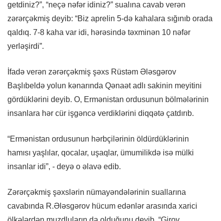
getdiniz?”, “neçə nəfər idiniz?” sualına cavab verən
zərərçəkmiş deyib: “Biz aprelin 5-də kahalara sığınıb orada
qaldıq. 7-8 kaha var idi, hərəsində təxminən 10 nəfər
yerləşirdi”.
İfadə verən zərərçəkmiş şəxs Rüstəm Ələsgərov
Başlıbeldə yolun kənarında Qənaət adlı sakinin meyitini
gördüklərini deyib. O, Ermənistan ordusunun bölmələrinin
insanlara hər cür işgəncə verdiklərini diqqətə çatdırıb.
“Ermənistan ordusunun hərbçilərinin öldürdüklərinin
hamısı yaşlılar, qocalar, uşaqlar, ümumilikdə isə mülki
insanlar idi”, - deyə o əlavə edib.
Zərərçəkmiş şəxslərin nümayəndələrinin suallarına
cavabında R.Ələsgərov hücum edənlər arasında xarici
ölkələrdən muzdluların da olduğunu deyib. “Girov