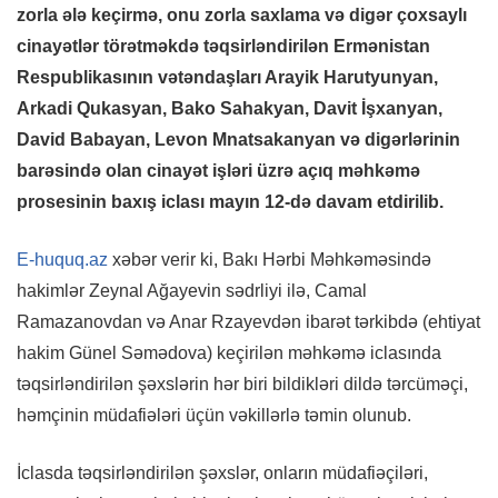
zorla ələ keçirmə, onu zorla saxlama və digər çoxsaylı
cinayətlər törətməkdə təqsirləndirilən Ermənistan
Respublikasının vətəndaşları Arayik Harutyunyan,
Arkadi Qukasyan, Bako Sahakyan, Davit İşxanyan,
David Babayan, Levon Mnatsakanyan və digərlərinin
barəsində olan cinayət işləri üzrə açıq məhkəmə
prosesinin baxış iclası mayın 12-də davam etdirilib.
E-huquq.az
xəbər verir ki, Bakı Hərbi Məhkəməsində
hakimlər Zeynal Ağayevin sədrliyi ilə, Camal
Ramazanovdan və Anar Rzayevdən ibarət tərkibdə (ehtiyat
hakim Günel Səmədova) keçirilən məhkəmə iclasında
təqsirləndirilən şəxslərin hər biri bildikləri dildə tərcüməçi,
həmçinin müdafiələri üçün vəkillərlə təmin olunub.
İclasda təqsirləndirilən şəxslər, onların müdafiəçiləri,