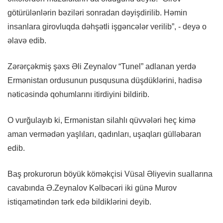
götürülənlərin bəziləri sonradan dəyişdirilib. Həmin
insanlara girovluqda dəhşətli işgəncələr verilib”, - deyə o
əlavə edib.
Zərərçəkmiş şəxs Əli Zeynalov “Tunel” adlanan yerdə
Ermənistan ordusunun pusqusuna düşdüklərini, hadisə
nəticəsində qohumlarını itirdiyini bildirib.
O vurğulayıb ki, Ermənistan silahlı qüvvələri heç kimə
aman vermədən yaşlıları, qadınları, uşaqları gülləbaran
edib.
Baş prokurorun böyük köməkçisi Vüsal Əliyevin suallarına
cavabında Ə.Zeynalov Kəlbəcəri iki günə Murov
istiqamətindən tərk edə bildiklərini deyib.