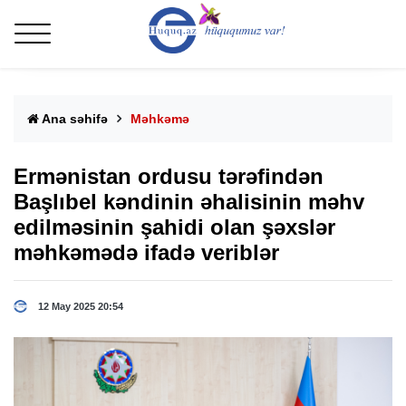
Ana səhifə
Məhkəmə
Ermənistan ordusu tərəfindən
Başlıbel kəndinin əhalisinin məhv
edilməsinin şahidi olan şəxslər
məhkəmədə ifadə veriblər
12 May 2025 20:54