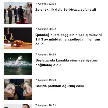
7 Avqust 21:23
Zelenski ilk dəfə Serbiyaya səfər etdi
7 Avqust 20:52
Qaradağın icra başçısının sabiq müavini
1 il 3 ay müddətinə azadlıqdan məhrum
edildi
7 Avqust 19:59
Beyləqanda kanalda çimən yeniyetmə
boğularaq öldü
7 Avqust 19:20
Bakıda parkdan oğurluq edildi
7 Avqust 18:31