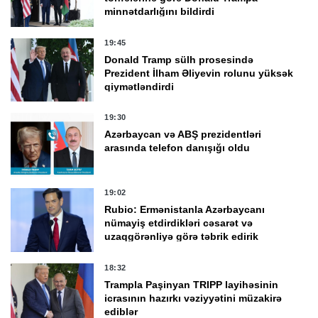
minnətdarlığını bildirdi
19:45
Donald Tramp sülh prosesində
Prezident İlham Əliyevin rolunu yüksək
qiymətləndirdi
19:30
Azərbaycan və ABŞ prezidentləri
arasında telefon danışığı oldu
19:02
Rubio: Ermənistanla Azərbaycanı
nümayiş etdirdikləri cəsarət və
uzaqgörənliyə görə təbrik edirik
18:32
Trampla Paşinyan TRIPP layihəsinin
icrasının hazırkı vəziyyətini müzakirə
ediblər