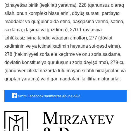
(cinayətkar birlik (təşkilat) yaratma), 228 (qanunsuz olaraq
silah, onun komplekt hissələrini, döyüş sursatı, partlayıcı
maddələr və qurğular əldə etmə, başqasına vermə, satma,
saxlama, daşıma və gəzdirmə), 270-1 (aviasiya
təhlükəsizliyinə təhdid yaradan əməllər), 277 (dövlət
xadiminin və ya ictimai xadimin həyatına sui-qəsd etmə),
278 (hakimiyyəti zorla ələ keçirmə və onu zorla saxlama,
dövlətin konstitusiya quruluşunu zorla dəyişdirmə), 279-cu
(qanunvericiliklə nəzərdə tutulmayan silahlı birləşmələri və
qrupları yaratma) və digər maddələri ilə ittiham olunurlar.
Bizim Facebook səhifəmizə abunə olun