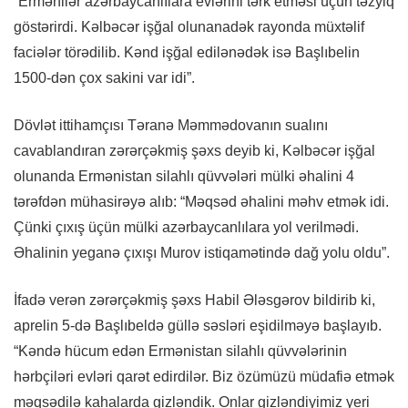
“Ermənilər azərbaycanlılara evlərini tərk etməsi üçün təzyiq
göstərirdi. Kəlbəcər işğal olunanadək rayonda müxtəlif
faciələr törədilib. Kənd işğal edilənədək isə Başlıbelin
1500-dən çox sakini var idi”.
Dövlət ittihamçısı Təranə Məmmədovanın sualını
cavablandıran zərərçəkmiş şəxs deyib ki, Kəlbəcər işğal
olunanda Ermənistan silahlı qüvvələri mülki əhalini 4
tərəfdən mühasirəyə alıb: “Məqsəd əhalini məhv etmək idi.
Çünki çıxış üçün mülki azərbaycanlılara yol verilmədi.
Əhalinin yeganə çıxışı Murov istiqamətində dağ yolu oldu”.
İfadə verən zərərçəkmiş şəxs Habil Ələsgərov bildirib ki,
aprelin 5-də Başlıbeldə güllə səsləri eşidilməyə başlayıb.
“Kəndə hücum edən Ermənistan silahlı qüvvələrinin
hərbçiləri evləri qarət edirdilər. Biz özümüzü müdafiə etmək
məqsədilə kahalarda gizləndik. Onlar gizləndiyimiz yeri