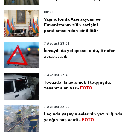
00:21
Vaşinqtonda Azərbaycan və
Ermənistanın sülh sazişini
paraflamasından bir il ötür
7 Avqust 23:01
İsmayıllıda yol qəzası oldu, 5 nəfər
xəsarət alıb
7 Avqust 22:45
Tovuzda iki avtomobil toqquşdu,
xəsarət alan var -
FOTO
7 Avqust 22:00
Laçında yaşayış evlərinin yaxınlığında
yanğın baş verdi -
FOTO