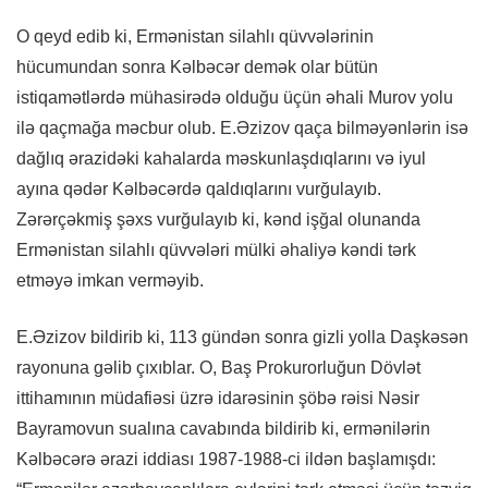
O qeyd edib ki, Ermənistan silahlı qüvvələrinin
hücumundan sonra Kəlbəcər demək olar bütün
istiqamətlərdə mühasirədə olduğu üçün əhali Murov yolu
ilə qaçmağa məcbur olub. E.Əzizov qaça bilməyənlərin isə
dağlıq ərazidəki kahalarda məskunlaşdıqlarını və iyul
ayına qədər Kəlbəcərdə qaldıqlarını vurğulayıb.
Zərərçəkmiş şəxs vurğulayıb ki, kənd işğal olunanda
Ermənistan silahlı qüvvələri mülki əhaliyə kəndi tərk
etməyə imkan verməyib.
E.Əzizov bildirib ki, 113 gündən sonra gizli yolla Daşkəsən
rayonuna gəlib çıxıblar. O, Baş Prokurorluğun Dövlət
ittihamının müdafiəsi üzrə idarəsinin şöbə rəisi Nəsir
Bayramovun sualına cavabında bildirib ki, ermənilərin
Kəlbəcərə ərazi iddiası 1987-1988-ci ildən başlamışdı: