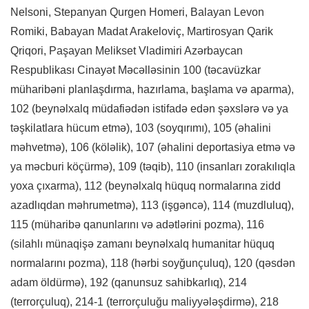
Nelsoni, Stepanyan Qurgen Homeri, Balayan Levon
Romiki, Babayan Madat Arakeloviç, Martirosyan Qarik
Qriqori, Paşayan Melikset Vladimiri Azərbaycan
Respublikası Cinayət Məcəlləsinin 100 (təcavüzkar
müharibəni planlaşdırma, hazırlama, başlama və aparma),
102 (beynəlxalq müdafiədən istifadə edən şəxslərə və ya
təşkilatlara hücum etmə), 103 (soyqırımı), 105 (əhalini
məhvetmə), 106 (köləlik), 107 (əhalini deportasiya etmə və
ya məcburi köçürmə), 109 (təqib), 110 (insanları zorakılıqla
yoxa çıxarma), 112 (beynəlxalq hüquq normalarına zidd
azadlıqdan məhrumetmə), 113 (işgəncə), 114 (muzdluluq),
115 (müharibə qanunlarını və adətlərini pozma), 116
(silahlı münaqişə zamanı beynəlxalq humanitar hüquq
normalarını pozma), 118 (hərbi soyğunçuluq), 120 (qəsdən
adam öldürmə), 192 (qanunsuz sahibkarlıq), 214
(terrorçuluq), 214-1 (terrorçuluğu maliyyələşdirmə), 218