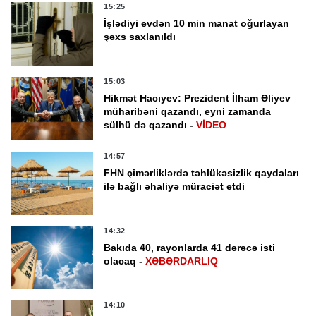
15:25
İşlədiyi evdən 10 min manat oğurlayan
şəxs saxlanıldı
15:03
Hikmət Hacıyev: Prezident İlham Əliyev
müharibəni qazandı, eyni zamanda
sülhü də qazandı -
VİDEO
14:57
FHN çimərliklərdə təhlükəsizlik qaydaları
ilə bağlı əhaliyə müraciət etdi
14:32
Bakıda 40, rayonlarda 41 dərəcə isti
olacaq -
XƏBƏRDARLIQ
14:10