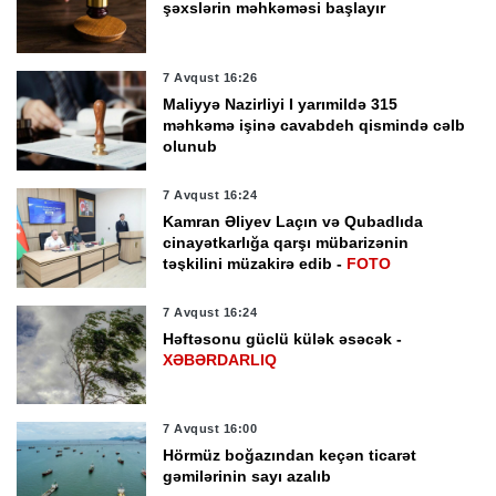
şəxslərin məhkəməsi başlayır
7 Avqust 16:26
Maliyyə Nazirliyi I yarımildə 315
məhkəmə işinə cavabdeh qismində cəlb
olunub
7 Avqust 16:24
Kamran Əliyev Laçın və Qubadlıda
cinayətkarlığa qarşı mübarizənin
təşkilini müzakirə edib -
FOTO
7 Avqust 16:24
Həftəsonu güclü külək əsəcək -
XƏBƏRDARLIQ
7 Avqust 16:00
Hörmüz boğazından keçən ticarət
gəmilərinin sayı azalıb