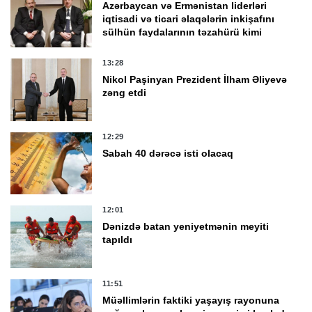
Azərbaycan və Ermənistan liderləri
iqtisadi və ticari əlaqələrin inkişafını
sülhün faydalarının təzahürü kimi
qiymətləndirib
13:28
Nikol Paşinyan Prezident İlham Əliyevə
zəng etdi
12:29
Sabah 40 dərəcə isti olacaq
12:01
Dənizdə batan yeniyetmənin meyiti
tapıldı
11:51
Müəllimlərin faktiki yaşayış rayonuna