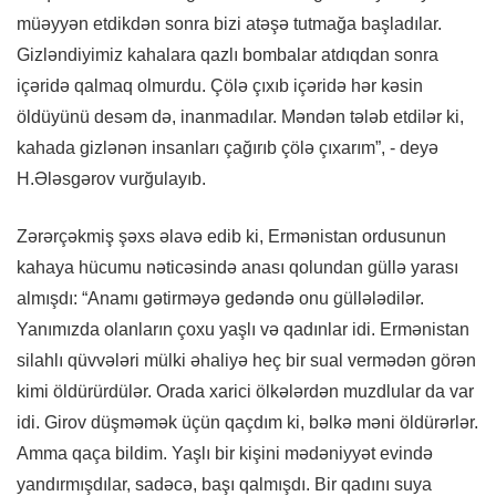
müəyyən etdikdən sonra bizi atəşə tutmağa başladılar.
Gizləndiyimiz kahalara qazlı bombalar atdıqdan sonra
içəridə qalmaq olmurdu. Çölə çıxıb içəridə hər kəsin
öldüyünü desəm də, inanmadılar. Məndən tələb etdilər ki,
kahada gizlənən insanları çağırıb çölə çıxarım”, - deyə
H.Ələsgərov vurğulayıb.
Zərərçəkmiş şəxs əlavə edib ki, Ermənistan ordusunun
kahaya hücumu nəticəsində anası qolundan güllə yarası
almışdı: “Anamı gətirməyə gedəndə onu güllələdilər.
Yanımızda olanların çoxu yaşlı və qadınlar idi. Ermənistan
silahlı qüvvələri mülki əhaliyə heç bir sual vermədən görən
kimi öldürürdülər. Orada xarici ölkələrdən muzdlular da var
idi. Girov düşməmək üçün qaçdım ki, bəlkə məni öldürərlər.
Amma qaça bildim. Yaşlı bir kişini mədəniyyət evində
yandırmışdılar, sadəcə, başı qalmışdı. Bir qadını suya