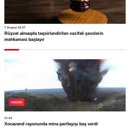
7 Avqust 12:23
Bakı Apellyasiya Məhkəməsinin hakimi təqaüdə göndərildi -
FOTO
HADISƏ
21:04
Xocavənd rayonunda mina partlayışı baş verdi