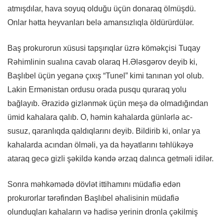
atmışdılar, hava soyuq olduğu üçün donaraq ölmüşdü.
Onlar hətta heyvanları belə amansızlıqla öldürürdülər.
Baş prokurorun xüsusi tapşırıqlar üzrə köməkçisi Tuqay
Rəhimlinin sualına cavab olaraq H.Ələsgərov deyib ki,
Başlıbel üçün yeganə çıxış “Tunel” kimi tanınan yol olub.
Lakin Ermənistan ordusu orada pusqu quraraq yolu
bağlayıb. Ərazidə gizlənmək üçün meşə də olmadığından
ümid kahalara qalıb. O, həmin kahalarda günlərlə ac-
susuz, qaranlıqda qaldıqlarını deyib. Bildirib ki, onlar ya
kahalarda acından ölməli, ya da həyatlarını təhlükəyə
ataraq gecə gizli şəkildə kəndə ərzaq dalınca getməli idilər.
Sonra məhkəmədə dövlət ittihamını müdafiə edən
prokurorlar tərəfindən Başlıbel əhalisinin müdafiə
olunduqları kahaların və hadisə yerinin dronla çəkilmiş