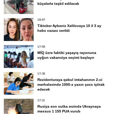
küçələrlə təşkil ediləcək
18:07
Tiktoker Aybəniz Xəlilovaya 10 il 3 ay
həbs cəzası verildi
17:55
MİQ üzrə faktiki yaşayış rayonuna
uyğun vakansiya seçimi başlayır
17:35
Rezidenturaya qəbul imtahanının 2-ci
mərhələsində 1000-ə yaxın şəxs iştirak
edəcək
17:11
Rusiya son sutka ərzində Ukraynaya
məxsus 1 155 PUA vurub