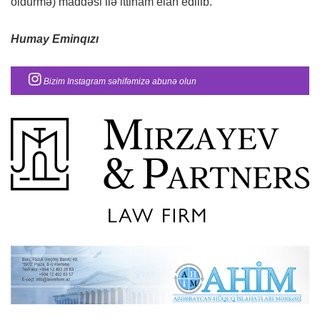
öldürmə) maddəsi ilə ittiham elan edilib.
Humay Eminqızı
Bizim Instagram səhifəmizə abunə olun