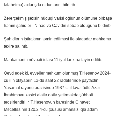
tələbetmə) axtarışda olduqlarını bildirib.
Zərərçəkmiş şəxsin hüquqi varisi oğlunun ölümünə birbaşa
həmin şahidlər - Nihad və Cavidin səbəb olduğunu bildirib.
Şahidlərin iştirakının təmin edilməsi ilə əlaqədar məhkəmə
təxirə salınıb.
Məhkəmənin növbəti iclası 11 iyul tarixinə təyin edilib.
Qeyd edək ki, əvvəllər məhkum olunmuş T.Həsənov 2024-
cü ilin oktyabrın 13-də saat 22 radələrində paytaxtın
Yasamal rayonu ərazisində 1987-ci il təvəllüdlü Azər
İbrahimovu kəsici alətlə qətlə yetirməkdə şübhəli
təqsirləndirilir. T.Həsənovun barəsində Cinayət
Məcəlləsinin 120.2.4-cü (xüsusi amansızlıqla adam