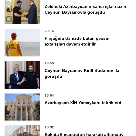
Zelenski Azərbaycanın xarici işlər naziri
Ceyhun Bayramovla görüşdü
20:16
Pirşağıda dənizdə batan şəxsin
axtarışları davam etdirilir
19:59
Ceyhun Bayramov Kirill Budanov ilə
görüşdü
18:54
Azərbaycan XİN Yamaykanı təbrik etdi
18:32
Bakıda 6 marşrutun hərəkəti alternativ