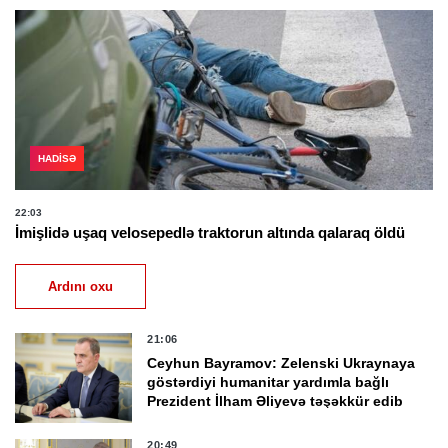
HADISƏ
22:03
İmişlidə uşaq velosepedlə traktorun altında qalaraq öldü
Ardını oxu
21:06
Ceyhun Bayramov: Zelenski Ukraynaya
göstərdiyi humanitar yardımla bağlı
Prezident İlham Əliyevə təşəkkür edib
20:49