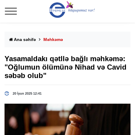
Ana səhifə
Məhkəmə
Yasamaldakı qətllə bağlı məhkəmə:
"Oğlumun ölümünə Nihad və Cavid
səbəb olub"
20 İyun 2025 12:41