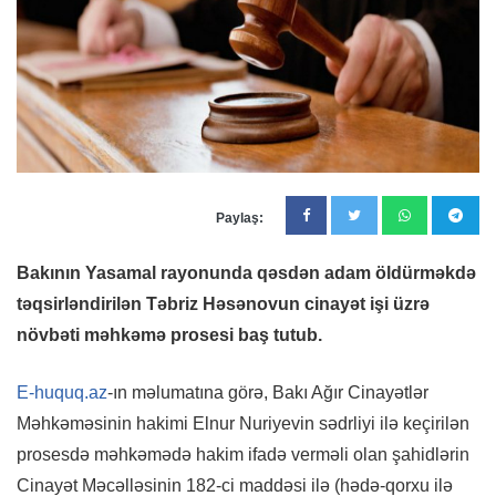
Paylaş:
Bakının Yasamal rayonunda qəsdən adam öldürməkdə
təqsirləndirilən Təbriz Həsənovun cinayət işi üzrə
növbəti məhkəmə prosesi baş tutub.
E-huquq.az
-ın məlumatına görə, Bakı Ağır Cinayətlər
Məhkəməsinin hakimi Elnur Nuriyevin sədrliyi ilə keçirilən
prosesdə məhkəmədə hakim ifadə verməli olan şahidlərin
Cinayət Məcəlləsinin 182-ci maddəsi ilə (hədə-qorxu ilə