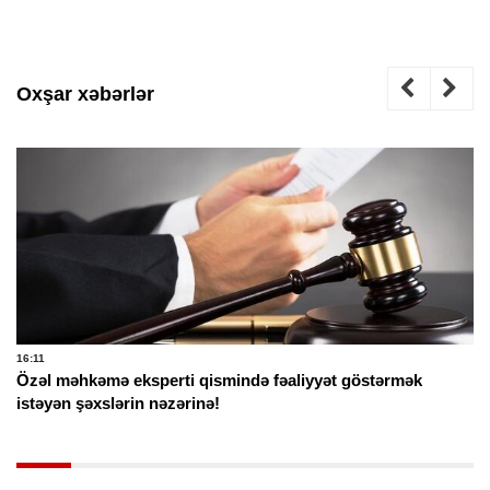
Oxşar xəbərlər
16:11
Özəl məhkəmə eksperti qismində fəaliyyət göstərmək
istəyən şəxslərin nəzərinə!