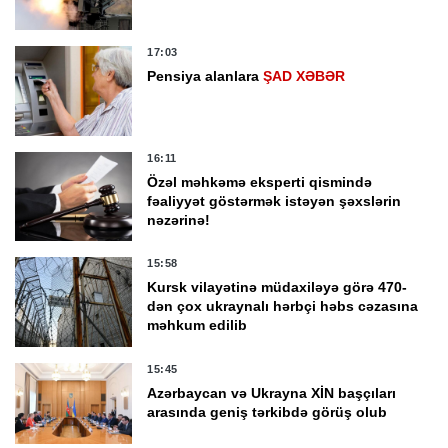
17:03
Pensiya alanlara
ŞAD XƏBƏR
16:11
Özəl məhkəmə eksperti qismində
fəaliyyət göstərmək istəyən şəxslərin
nəzərinə!
15:58
Kursk vilayətinə müdaxiləyə görə 470-
dən çox ukraynalı hərbçi həbs cəzasına
məhkum edilib
15:45
Azərbaycan və Ukrayna XİN başçıları
arasında geniş tərkibdə görüş olub