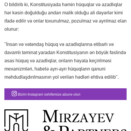
O bildirib ki, Konstitusiyada həmin hüquqlar və azadlıqlar
hər kəsin doğulduğu andan malik olduğu ali dəyərlər kimi
ifadə edilir və onlar toxunulmaz, pozulmaz və ayrılmaz elan
olunur:
"İnsan və vətəndaş hüquq və azadlıqlarına etibarlı və
davamlı təminat yaradan Konstitusiyanın ən böyük fəslində
əsas hüquq və azadlıqlar, onların həyata keçirilməsi
mexanizmləri, habelə ayrı-ayrı hüquqların qanuni
məhdudlaşdırılmasının yol verilən hədləri ehtiva edilib".
Bizim Instagram səhifəmizə abunə olun