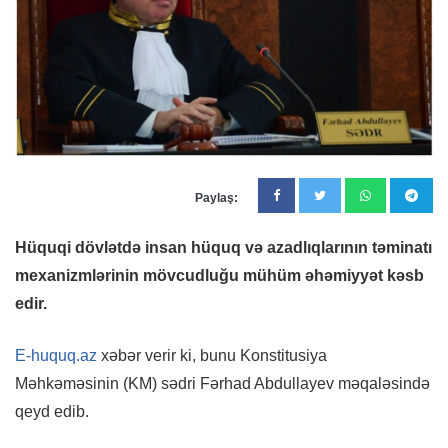
Paylaş:
Hüquqi dövlətdə insan hüquq və azadlıqlarının təminatı
mexanizmlərinin mövcudluğu mühüm əhəmiyyət kəsb
edir.
E-huquq.az
xəbər verir ki, bunu Konstitusiya
Məhkəməsinin (KM) sədri Fərhad Abdullayev məqaləsində
qeyd edib.