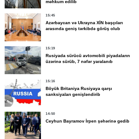
məhkum edilib
15:45
Azərbaycan və Ukrayna XİN başçıları
arasında geniş tərkibdə görüş olub
15:19
Rusiyada sürücü avtomobili piyadaların
üzərinə sürüb, 7 nəfər yaralanıb
15:16
Böyük Britaniya Rusiyaya qarşı
sanksiyaları genişləndirib
14:50
Ceyhun Bayramov İrpen şəhərinə gedib