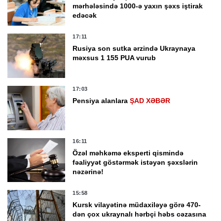
mərhələsində 1000-ə yaxın şəxs iştirak
edəcək
17:11
Rusiya son sutka ərzində Ukraynaya
məxsus 1 155 PUA vurub
17:03
Pensiya alanlara
ŞAD XƏBƏR
16:11
Özəl məhkəmə eksperti qismində
fəaliyyət göstərmək istəyən şəxslərin
nəzərinə!
15:58
Kursk vilayətinə müdaxiləyə görə 470-
dən çox ukraynalı hərbçi həbs cəzasına