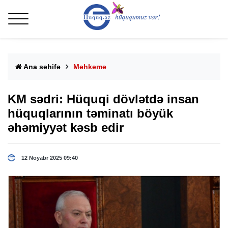
Ana səhifə
Məhkəmə
KM sədri: Hüquqi dövlətdə insan
hüquqlarının təminatı böyük
əhəmiyyət kəsb edir
12 Noyabr 2025 09:40