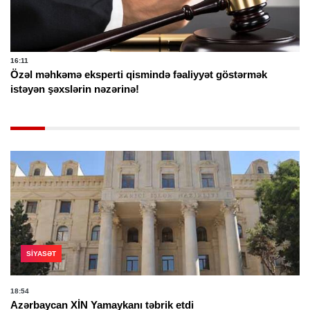
16:11
Özəl məhkəmə eksperti qismində fəaliyyət göstərmək
istəyən şəxslərin nəzərinə!
SIYASƏT
18:54
Azərbaycan XİN Yamaykanı təbrik etdi