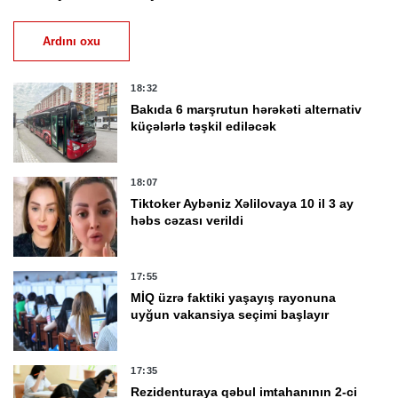
Ardını oxu
18:32
Bakıda 6 marşrutun hərəkəti alternativ
küçələrlə təşkil ediləcək
18:07
Tiktoker Aybəniz Xəlilovaya 10 il 3 ay
həbs cəzası verildi
17:55
MİQ üzrə faktiki yaşayış rayonuna
uyğun vakansiya seçimi başlayır
17:35
Rezidenturaya qəbul imtahanının 2-ci