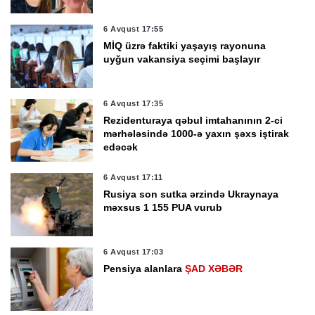
6 Avqust 17:55
MİQ üzrə faktiki yaşayış rayonuna
uyğun vakansiya seçimi başlayır
6 Avqust 17:35
Rezidenturaya qəbul imtahanının 2-ci
mərhələsində 1000-ə yaxın şəxs iştirak
edəcək
6 Avqust 17:11
Rusiya son sutka ərzində Ukraynaya
məxsus 1 155 PUA vurub
6 Avqust 17:03
Pensiya alanlara
ŞAD XƏBƏR