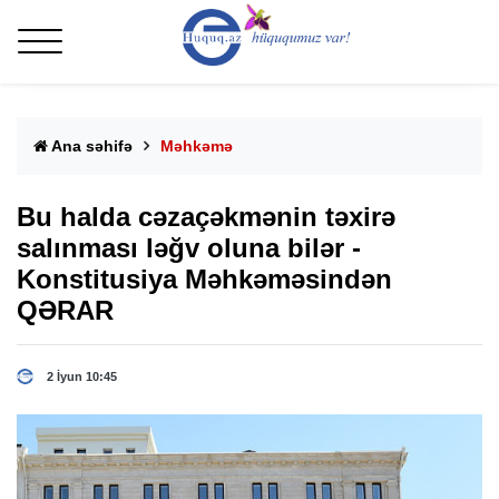
Ana səhifə
Məhkəmə
Bu halda cəzaçəkmənin təxirə
salınması ləğv oluna bilər -
Konstitusiya Məhkəməsindən
QƏRAR
2 İyun 10:45