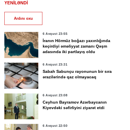
YENİLƏNDİ
Ardını oxu
6 Avqust 23:55
İranın Hörmüz boğazı yaxınlığında
keçirdiyi əməliyyat zamanı Qəşm
adasında iki partlayış oldu
6 Avqust 23:31
Sabah Sabunçu rayonunun bir sıra
ərazilərində qaz olmayacaq
6 Avqust 23:08
Ceyhun Bayramov Azərbaycanın
Kiyevdəki səfirliyini ziyarət etdi
6 Avqust 22:50