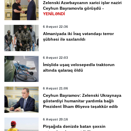
Zelenski Azərbaycanın xarici işlər naziri
Ceyhun Bayramovla görüşdü -
YENİLƏNDİ
6 Avqust 22:36
Almaniyada iki İraq vətəndaşı terror
şübhəsi ilə saxlanıldı
6 Avqust 22:03
İmişlidə uşaq velosepedlə traktorun
altında qalaraq öldü
6 Avqust 21:06
Ceyhun Bayramov: Zelenski Ukraynaya
göstərdiyi humanitar yardımla bağlı
Prezident İlham Əliyevə təşəkkür edib
6 Avqust 20:16
Pirşağıda dənizdə batan şəxsin