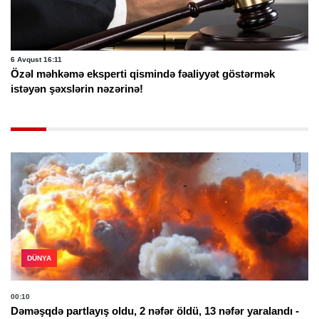
6 Avqust 16:11
Özəl məhkəmə eksperti qismində fəaliyyət göstərmək
istəyən şəxslərin nəzərinə!
DÜNYA
00:10
Dəməşqdə partlayış oldu, 2 nəfər öldü, 13 nəfər yaralandı -