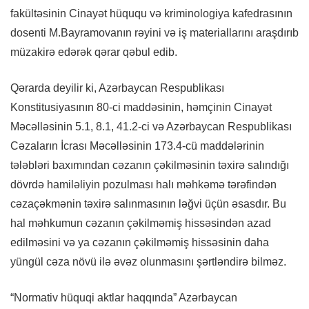
fakültəsinin Cinayət hüququ və kriminologiya kafedrasının
dosenti M.Bayramovanın rəyini və iş materiallarını araşdırıb
müzakirə edərək qərar qəbul edib.
Qərarda deyilir ki, Azərbaycan Respublikası
Konstitusiyasının 80-ci maddəsinin, həmçinin Cinayət
Məcəlləsinin 5.1, 8.1, 41.2-ci və Azərbaycan Respublikası
Cəzaların İcrası Məcəlləsinin 173.4-cü maddələrinin
tələbləri baxımından cəzanın çəkilməsinin təxirə salındığı
dövrdə hamiləliyin pozulması halı məhkəmə tərəfindən
cəzaçəkmənin təxirə salınmasının ləğvi üçün əsasdır. Bu
hal məhkumun cəzanın çəkilməmiş hissəsindən azad
edilməsini və ya cəzanın çəkilməmiş hissəsinin daha
yüngül cəza növü ilə əvəz olunmasını şərtləndirə bilməz.
“Normativ hüquqi aktlar haqqında” Azərbaycan