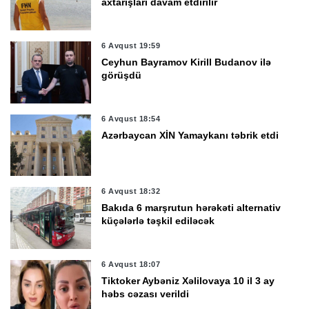
axtarışları davam etdirilir
6 Avqust 19:59
Ceyhun Bayramov Kirill Budanov ilə
görüşdü
6 Avqust 18:54
Azərbaycan XİN Yamaykanı təbrik etdi
6 Avqust 18:32
Bakıda 6 marşrutun hərəkəti alternativ
küçələrlə təşkil ediləcək
6 Avqust 18:07
Tiktoker Aybəniz Xəlilovaya 10 il 3 ay
həbs cəzası verildi