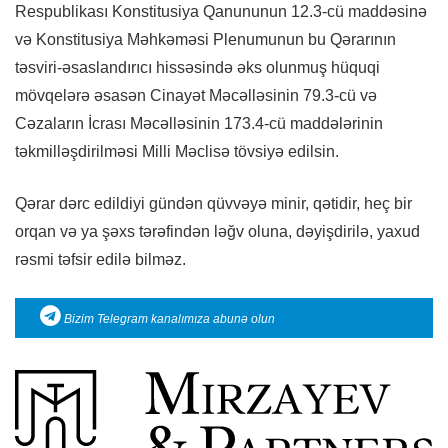
Respublikası Konstitusiya Qanununun 12.3-cü maddəsinə
və Konstitusiya Məhkəməsi Plenumunun bu Qərarının
təsviri-əsaslandırıcı hissəsində əks olunmuş hüquqi
mövqelərə əsasən Cinayət Məcəlləsinin 79.3-cü və
Cəzaların İcrası Məcəlləsinin 173.4-cü maddələrinin
təkmilləşdirilməsi Milli Məclisə tövsiyə edilsin.
Qərar dərc edildiyi gündən qüvvəyə minir, qətidir, heç bir
orqan və ya şəxs tərəfindən ləğv oluna, dəyişdirilə, yaxud
rəsmi təfsir edilə bilməz.
Bizim Telegram kanalımıza abunə olun