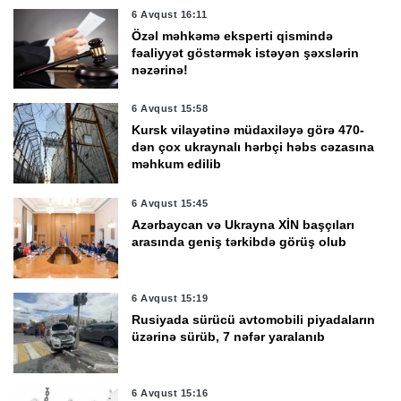
6 Avqust 16:11
Özəl məhkəmə eksperti qismində
fəaliyyət göstərmək istəyən şəxslərin
nəzərinə!
6 Avqust 15:58
Kursk vilayətinə müdaxiləyə görə 470-
dən çox ukraynalı hərbçi həbs cəzasına
məhkum edilib
6 Avqust 15:45
Azərbaycan və Ukrayna XİN başçıları
arasında geniş tərkibdə görüş olub
6 Avqust 15:19
Rusiyada sürücü avtomobili piyadaların
üzərinə sürüb, 7 nəfər yaralanıb
6 Avqust 15:16