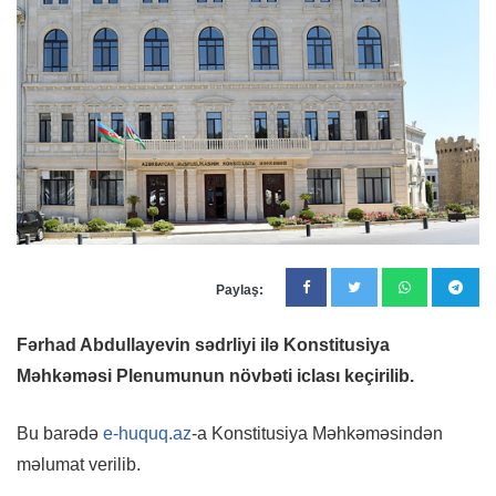
Paylaş:
Fərhad Abdullayevin sədrliyi ilə Konstitusiya
Məhkəməsi Plenumunun növbəti iclası keçirilib.
Bu barədə
e-huquq.az
-a Konstitusiya Məhkəməsindən
məlumat verilib.