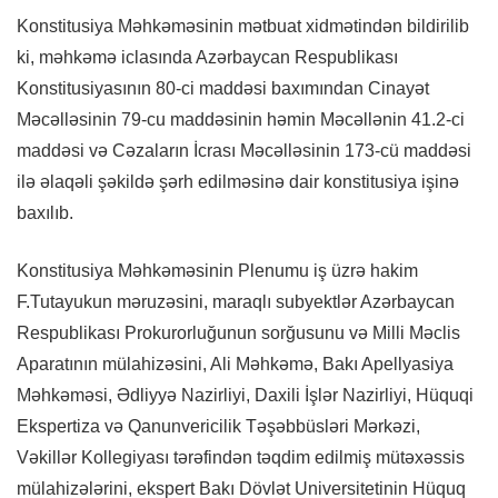
Konstitusiya Məhkəməsinin mətbuat xidmətindən bildirilib
ki, məhkəmə iclasında Azərbaycan Respublikası
Konstitusiyasının 80-ci maddəsi baxımından Cinayət
Məcəlləsinin 79-cu maddəsinin həmin Məcəllənin 41.2-ci
maddəsi və Cəzaların İcrası Məcəlləsinin 173-cü maddəsi
ilə əlaqəli şəkildə şərh edilməsinə dair konstitusiya işinə
baxılıb.
Konstitusiya Məhkəməsinin Plenumu iş üzrə hakim
F.Tutayukun məruzəsini, maraqlı subyektlər Azərbaycan
Respublikası Prokurorluğunun sorğusunu və Milli Məclis
Aparatının mülahizəsini, Ali Məhkəmə, Bakı Apellyasiya
Məhkəməsi, Ədliyyə Nazirliyi, Daxili İşlər Nazirliyi, Hüquqi
Ekspertiza və Qanunvericilik Təşəbbüsləri Mərkəzi,
Vəkillər Kollegiyası tərəfindən təqdim edilmiş mütəxəssis
mülahizələrini, ekspert Bakı Dövlət Universitetinin Hüquq