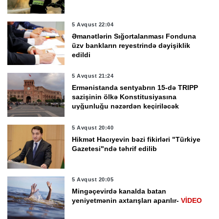
5 Avqust 22:04
Əmanətlərin Sığortalanması Fonduna
üzv bankların reyestrində dəyişiklik
edildi
5 Avqust 21:24
Ermənistanda sentyabrın 15-də TRIPP
sazişinin ölkə Konstitusiyasına
uyğunluğu nəzərdən keçiriləcək
5 Avqust 20:40
Hikmət Hacıyevin bəzi fikirləri "Türkiye
Gazetesi"ndə təhrif edilib
5 Avqust 20:05
Mingəçevirdə kanalda batan
yeniyetmənin axtarışları aparılır-
VİDEO