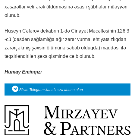
xəsarətlər yetirərək öldürməsinə əsaslı şübhələr müəyyən
olunub.
Hüseyn Cəfərov dekabrın 1-də Cinayət Məcəlləsinin 126.3
-cü (qəsdən sağlamlığa ağır zərər vurma, ehtiyatsızlıqdan
zərərçəkmiş şəxsin ölümünə səbəb olduqda) maddəsi ilə
təqsirləndirilən şəxs qismində cəlb olunub.
Humay Eminqızı
Bizim Telegram kanalımıza abunə olun