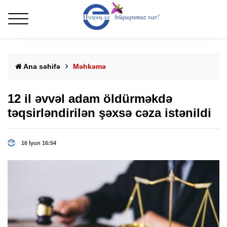
Ana səhifə
Məhkəmə
12 il əvvəl adam öldürməkdə
təqsirləndirilən şəxsə cəza istənildi
16 İyun 16:54