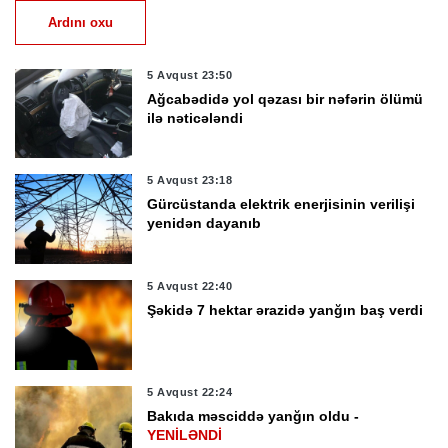
Ardını oxu
5 Avqust 23:50
Ağcabədidə yol qəzası bir nəfərin ölümü
ilə nəticələndi
5 Avqust 23:18
Gürcüstanda elektrik enerjisinin verilişi
yenidən dayanıb
5 Avqust 22:40
Şəkidə 7 hektar ərazidə yanğın baş verdi
5 Avqust 22:24
Bakıda məsciddə yanğın oldu -
YENİLƏNDİ