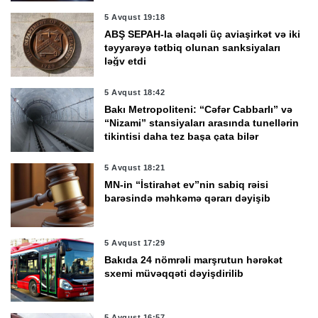
5 Avqust 19:18
ABŞ SEPAH-la əlaqəli üç aviaşirkət və iki
təyyarəyə tətbiq olunan sanksiyaları
ləğv etdi
5 Avqust 18:42
Bakı Metropoliteni: “Cəfər Cabbarlı” və
“Nizami” stansiyaları arasında tunellərin
tikintisi daha tez başa çata bilər
5 Avqust 18:21
MN-in “İstirahət ev”nin sabiq rəisi
barəsində məhkəmə qərarı dəyişib
5 Avqust 17:29
Bakıda 24 nömrəli marşrutun hərəkət
sxemi müvəqqəti dəyişdirilib
5 Avqust 16:57