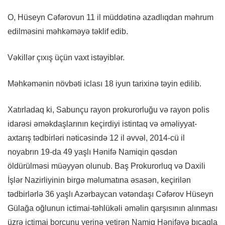
O, Hüseyn Cəfərovun 11 il müddətinə azadlıqdan məhrum
edilməsini məhkəməyə təklif edib.
Vəkillər çıxış üçün vaxt istəyiblər.
Məhkəmənin növbəti iclası 18 iyun tarixinə təyin edilib.
Xatırladaq ki, Sabunçu rayon prokurorluğu və rayon polis
idarəsi əməkdaşlarının keçirdiyi istintaq və əməliyyat-
axtarış tədbirləri nəticəsində 12 il əvvəl, 2014-cü il
noyabrın 19-da 49 yaşlı Hənifə Namiqin qəsdən
öldürülməsi müəyyən olunub. Baş Prokurorluq və Daxili
İşlər Nazirliyinin birgə məlumatına əsasən, keçirilən
tədbirlərlə 36 yaşlı Azərbaycan vətəndaşı Cəfərov Hüseyn
Gülağa oğlunun ictimai-təhlükəli əməlin qarşısının alınması
üzrə ictimai borcunu yerinə yetirən Namiq Hənifəyə bıçaqla