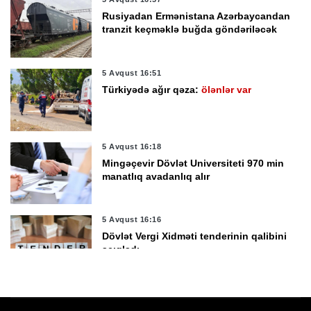
Rusiyadan Ermənistana Azərbaycandan
tranzit keçməklə buğda göndəriləcək
5 Avqust 16:51
Türkiyədə ağır qəza:
ölənlər var
5 Avqust 16:18
Mingəçevir Dövlət Universiteti 970 min
manatlıq avadanlıq alır
5 Avqust 16:16
Dövlət Vergi Xidməti tenderinin qalibini
açıqladı
5 Avqust 16:07
Cənubi Koreyada istidən ölənlərin sayı