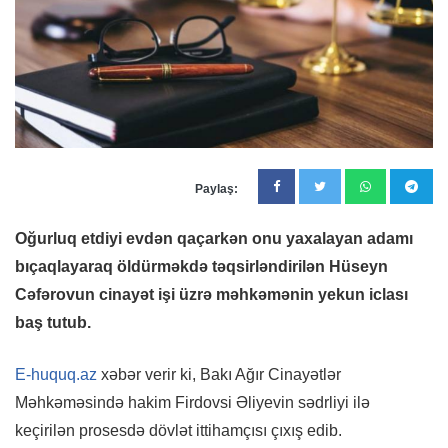
Paylaş:
Oğurluq etdiyi evdən qaçarkən onu yaxalayan adamı
bıçaqlayaraq öldürməkdə təqsirləndirilən Hüseyn
Cəfərovun cinayət işi üzrə məhkəmənin yekun iclası
baş tutub.
E-huquq.az
xəbər verir ki, Bakı Ağır Cinayətlər
Məhkəməsində hakim Firdovsi Əliyevin sədrliyi ilə
keçirilən prosesdə dövlət ittihamçısı çıxış edib.