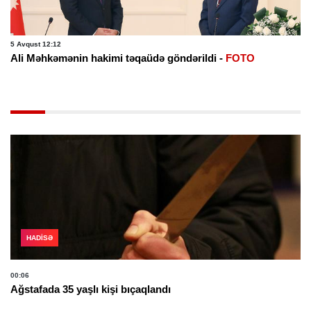
5 Avqust 12:12
Ali Məhkəmənin hakimi təqaüdə göndərildi -
FOTO
HADISƏ
00:06
Ağstafada 35 yaşlı kişi bıçaqlandı