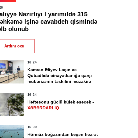
26
liyyə Nazirliyi I yarımildə 315
əhkəmə işinə cavabdeh qismində
əlb olunub
Ardını oxu
16:24
Kamran Əliyev Laçın və
Qubadlıda cinayətkarlığa qarşı
mübarizənin təşkilini müzakirə
edib -
FOTO
16:24
Həftəsonu güclü külək əsəcək -
XƏBƏRDARLIQ
16:00
Hörmüz boğazından keçən ticarət