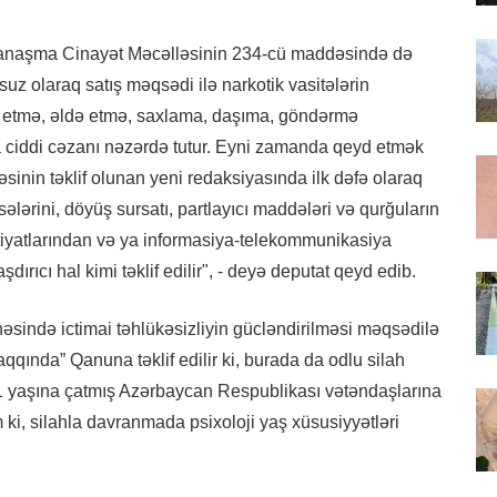
 yanaşma Cinayət Məcəlləsinin 234-cü maddəsində də
nsuz olaraq satış məqsədi ilə narkotik vasitələrin
al etmə, əldə etmə, saxlama, daşıma, göndərmə
 ciddi cəzanı nəzərdə tutur. Eyni zamanda qeyd etmək
sinin təklif olunan yeni redaksiyasında ilk dəfə olaraq
lərini, döyüş sursatı, partlayıcı maddələri və qurğuların
iyatlarından və ya informasiya-telekommunikasiya
dırıcı hal kimi təklif edilir", - deyə deputat qeyd edib.
əsində ictimai təhlükəsizliyin gücləndirilməsi məqsədilə
haqqında” Qanuna təklif edilir ki, burada da odlu silah
1 yaşına çatmış Azərbaycan Respublikası vətəndaşlarına
əm ki, silahla davranmada psixoloji yaş xüsusiyyətləri