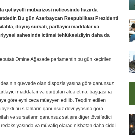
a qətiyyətli mübarizəsi nəticəsində hazırda
ətdədir. Bu gün Azərbaycan Respublikası Prezidenti
ilahla, döyüş sursatı, partlayıcı maddələr və
iyyəsi sahəsində ictimai təhlükəsizliyin daha da
n deputatı Əminə Ağazadə parlamentin bu gün keçirilən
maddəsinin qüvvədə olan dispozisiyasına görə qanunsuz
partlayıcı maddələri və qurğuları əldə etmə, başqasına
yə görə eyni cəza müəyyən edilib. Təqdim edilən
byekti bu silahların qanunsuz dövriyyəsinə görə
h və sursatların qanunsuz satışını digər tövsifedici
 redaksiyasında və müvafiq olaraq nisbətən daha ciddi