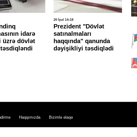
20 İyul 14:18
14 İ
ndinq
Prezident "Dövlət
El
asının idarə
satınalmaları
mü
 üzrə dövlət
haqqında" qanunda
qa
təsdiqləndi
dəyişikliyi təsdiqlədi
ndirmə
Haqqımızda
Bizimlə əlaqə