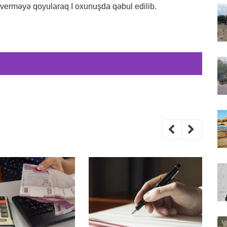
sverməyə qoyularaq I oxunuşda qəbul edilib.