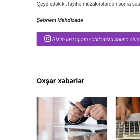
Qeyd edək ki, layihə müzakirələrdən sonra sə
Şəbnəm Mehdizadə
Bizim Instagram səhifəmizə abunə olun
Oxşar xəbərlər