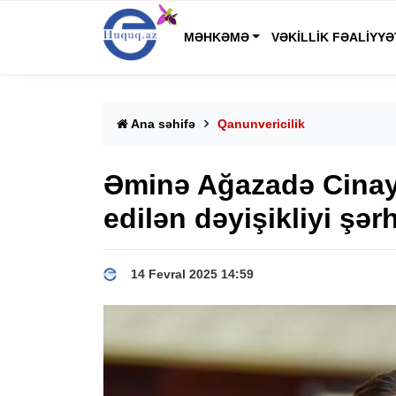
MƏHKƏMƏ
VƏKILLIK FƏALIYYƏ
Ana səhifə
Qanunvericilik
Əminə Ağazadə Cinayə
edilən dəyişikliyi şərh
14 Fevral 2025 14:59