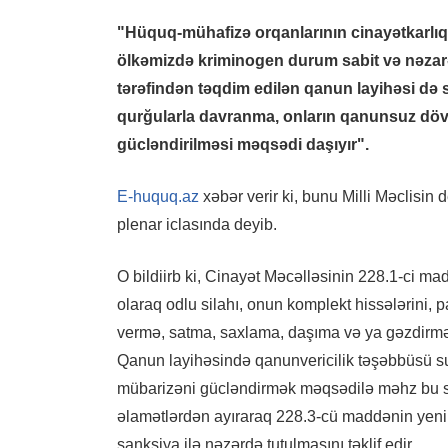
"Hüquq-mühafizə orqanlarının cinayətkarlıql
ölkəmizdə kriminogen durum sabit və nəzar
tərəfindən təqdim edilən qanun layihəsi də s
qurğularla davranma, onların qanunsuz dövr
gücləndirilməsi məqsədi daşıyır".
E-huquq.az
xəbər verir ki, bunu Milli Məclisi
plenar iclasında deyib.
O bildiirb ki, Cinayət Məcəlləsinin 228.1-ci 
olaraq odlu silahı, onun komplekt hissələrini, 
vermə, satma, saxlama, daşıma və ya gəzdirmə
Qanun layihəsində qanunvericilik təşəbbüsü su
mübarizəni gücləndirmək məqsədilə məhz bu sila
əlamətlərdən ayıraraq 228.3-cü maddənin yeni
sanksiya ilə nəzərdə tutulmasını təklif edir.