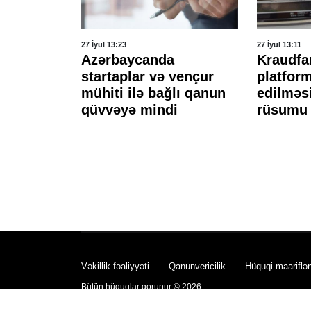
27 İyul 13:23
27 İyul 13:11
ayət
Azərbaycanda
Kraudfa
startaplar və vençur
platform
təsdiqlədi
mühiti ilə bağlı qanun
edilməsi
qüvvəyə mindi
rüsumu 
Vəkillik fəaliyyəti
Qanunvericilik
Hüquqi maariflə
Bütün hüquqlar qorunur © 2026