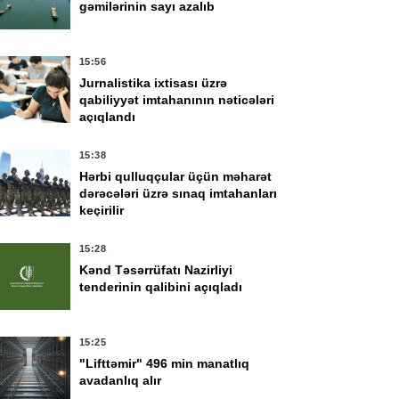
gəmilərinin sayı azalıb
15:56
Jurnalistika ixtisası üzrə
qabiliyyət imtahanının nəticələri
açıqlandı
15:38
Hərbi qulluqçular üçün məharət
dərəcələri üzrə sınaq imtahanları
keçirilir
15:28
Kənd Təsərrüfatı Nazirliyi
tenderinin qalibini açıqladı
15:25
"Lifttəmir" 496 min manatlıq
avadanlıq alır