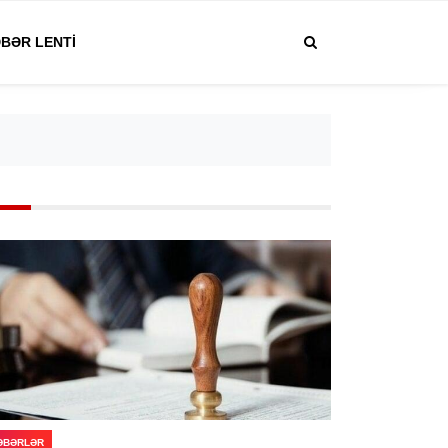
BƏR LENTI
ƏBƏRLƏR