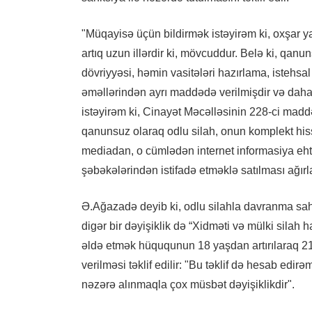
"Müqayisə üçün bildirmək istəyirəm ki, oxşar
artıq uzun illərdir ki, mövcuddur. Belə ki, qanu
dövriyyəsi, həmin vasitələri hazırlama, istehs
əməllərindən ayrı maddədə verilmişdir və daha
istəyirəm ki, Cinayət Məcəlləsinin 228-ci maddə
qanunsuz olaraq odlu silah, onun komplekt hissə
mediadan, o cümlədən internet informasiya eht
şəbəkələrindən istifadə etməklə satılması ağırlaş
Ə.Ağazadə deyib ki, odlu silahla davranma sah
digər bir dəyişiklik də “Xidməti və mülki silah 
əldə etmək hüququnun 18 yaşdan artırılaraq 2
verilməsi təklif edilir: "Bu təklif də hesab edir
nəzərə alınmaqla çox müsbət dəyişiklikdir".