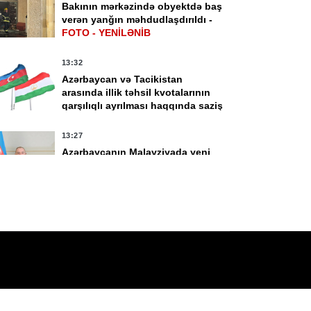
Bakının mərkəzində obyektdə baş
verən yanğın məhdudlaşdırıldı -
FOTO - YENİLƏNİB
yul 12:16
14 İyul 11:48
ektron siqaretlər
İcbari tibbi sığorta
13:32
lki dövriyyəsi
şəhadətnaməsi artıq
Azərbaycan və Tacikistan
dağan edilir
elektron formada
arasında illik təhsil kvotalarının
qarşılıqlı ayrılması haqqında saziş
yaradılacaq
təsdiqlənib
13:27
Azərbaycanın Malayziyada yeni
səfiri təyin olunub
13:20
Azərbaycanın Pakistandakı səfiri
dəyişib
13:18
Azərbaycanın Estoniyadakı səfiri