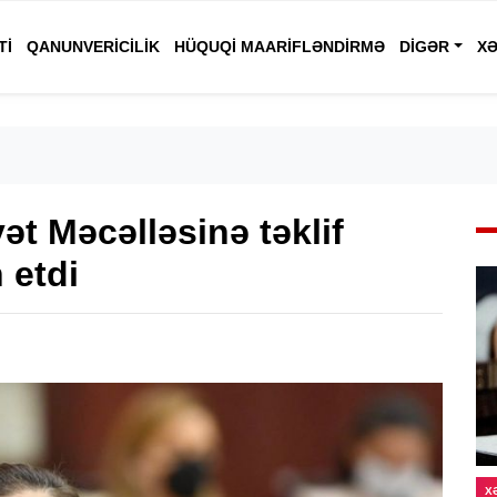
TI
QANUNVERICILIK
HÜQUQI MAARIFLƏNDIRMƏ
DIGƏR
XƏ
t Məcəlləsinə təklif
 etdi
X