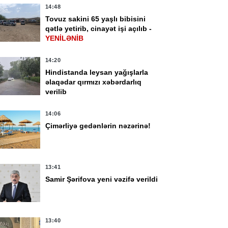
14:48
Tovuz sakini 65 yaşlı bibisini
qətlə yetirib, cinayət işi açılıb -
YENİLƏNİB
14:20
Hindistanda leysan yağışlarla
əlaqədar qırmızı xəbərdarlıq
verilib
14:06
Çimərliyə gedənlərin nəzərinə!
13:41
Samir Şərifova yeni vəzifə verildi
13:40