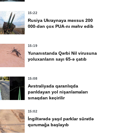
15:22
Rusiya Ukraynaya məxsus 200
000-dən çox PUA-nı məhv edib
15:19
Yunanıstanda Qərbi Nil virusuna
yoluxanların sayı 65-ə çatıb
15:08
Avstraliyada qaranlıqda
parıldayan yol nişanlamaları
sınaqdan keçirilir
15:02
İngiltərədə yaşıl parklar sürətlə
qurumağa başlayıb