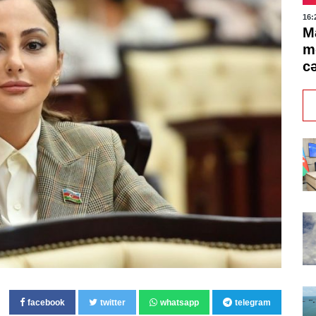
16:
Ma
m
c
facebook
twitter
whatsapp
telegram