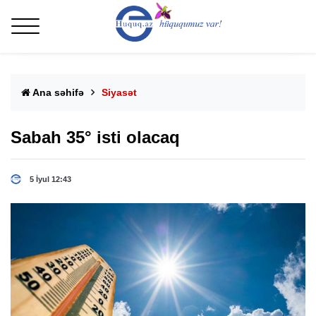
Ana səhifə
Siyasət
Sabah 35° isti olacaq
5 İyul 12:43