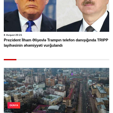
8 Avqust 20:21
Prezident İlham Əliyevlə Trampın telefon danışığında TRIPP
layihəsinin əhəmiyyəti vurğulandı
DÜNYA