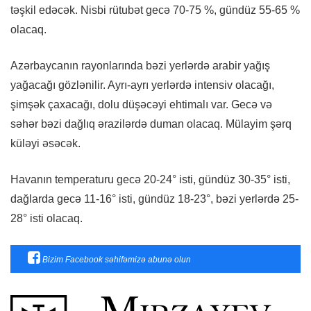
təşkil edəcək. Nisbi rütubət gecə 70-75 %, gündüz 55-65 %
olacaq.
Azərbaycanın rayonlarında bəzi yerlərdə arabir yağış
yağacağı gözlənilir. Ayrı-ayrı yerlərdə intensiv olacağı,
şimşək çaxacağı, dolu düşəcəyi ehtimalı var. Gecə və
səhər bəzi dağlıq ərazilərdə duman olacaq. Mülayim şərq
küləyi əsəcək.
Havanın temperaturu gecə 20-24° isti, gündüz 30-35° isti,
dağlarda gecə 11-16° isti, gündüz 18-23°, bəzi yerlərdə 25-
28° isti olacaq.
Bizim Facebook səhifəmizə abunə olun