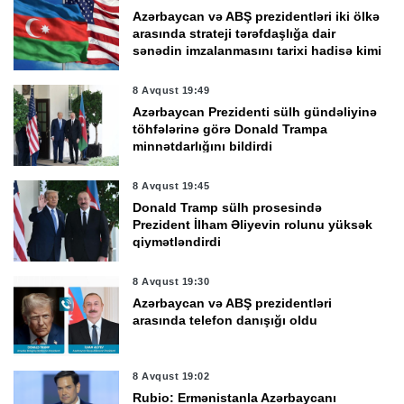
Azərbaycan və ABŞ prezidentləri iki ölkə
arasında strateji tərəfdaşlığa dair
sənədin imzalanmasını tarixi hadisə kimi
qiymətləndirdi
8 Avqust 19:49
Azərbaycan Prezidenti sülh gündəliyinə
töhfələrinə görə Donald Trampa
minnətdarlığını bildirdi
8 Avqust 19:45
Donald Tramp sülh prosesində
Prezident İlham Əliyevin rolunu yüksək
qiymətləndirdi
8 Avqust 19:30
Azərbaycan və ABŞ prezidentləri
arasında telefon danışığı oldu
8 Avqust 19:02
Rubio: Ermənistanla Azərbaycanı