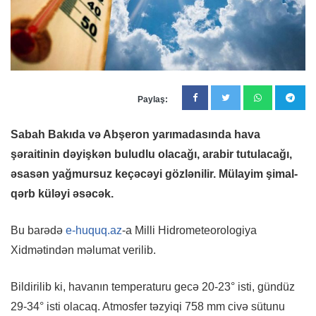
Paylaş:
Sabah Bakıda və Abşeron yarımadasında hava
şəraitinin dəyişkən buludlu olacağı, arabir tutulacağı,
əsasən yağmursuz keçəcəyi gözlənilir. Mülayim şimal-
qərb küləyi əsəcək.
Bu barədə
e-huquq.az
-a Milli Hidrometeorologiya
Xidmətindən məlumat verilib.
Bildirilib ki, havanın temperaturu gecə 20-23° isti, gündüz
29-34° isti olacaq. Atmosfer təzyiqi 758 mm civə sütunu