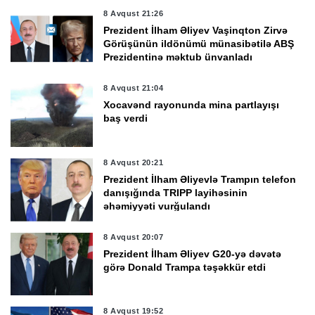
8 Avqust 21:26
Prezident İlham Əliyev Vaşinqton Zirvə
Görüşünün ildönümü münasibətilə ABŞ
Prezidentinə məktub ünvanladı
8 Avqust 21:04
Xocavənd rayonunda mina partlayışı
baş verdi
8 Avqust 20:21
Prezident İlham Əliyevlə Trampın telefon
danışığında TRIPP layihəsinin
əhəmiyyəti vurğulandı
8 Avqust 20:07
Prezident İlham Əliyev G20-yə dəvətə
görə Donald Trampa təşəkkür etdi
8 Avqust 19:52