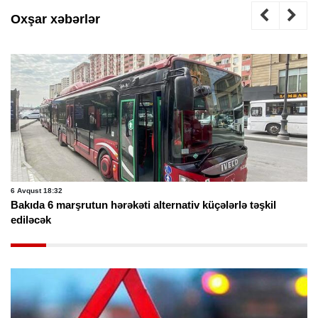
Oxşar xəbərlər
6 Avqust 18:32
Bakıda 6 marşrutun hərəkəti alternativ küçələrlə təşkil
ediləcək