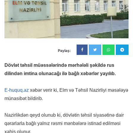
Paylaş:
Dövlət təhsil müəssələrində mərhələli şəkildə rus
dilindən imtina olunacağı ilə bağlı xəbərlər yayılıb.
E-huquq.az
xəbər verir ki, Elm və Təhsil Nazirliyi məsələyə
münasibət bildirib.
Nazirlikdən qeyd olunub ki, dövlətin təhsil siyasətinə dair
qərarlarla bağlı yalnız rəsmi mənbələrə istinad edilməsi
xahiş olunur.