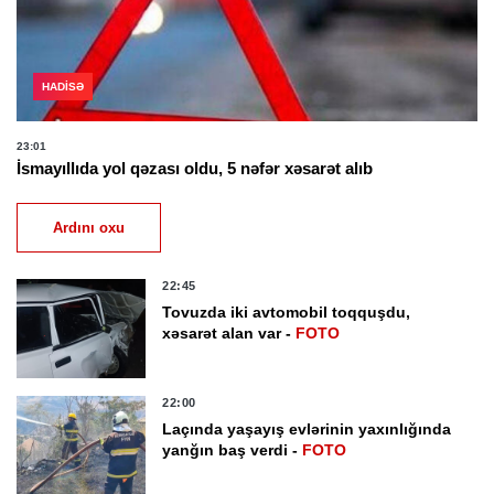
HADISƏ
23:01
İsmayıllıda yol qəzası oldu, 5 nəfər xəsarət alıb
Ardını oxu
22:45
Tovuzda iki avtomobil toqquşdu,
xəsarət alan var -
FOTO
22:00
Laçında yaşayış evlərinin yaxınlığında
yanğın baş verdi -
FOTO