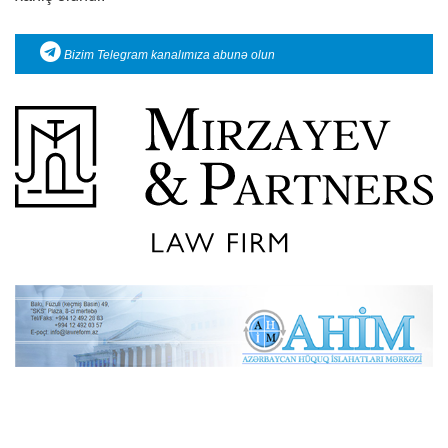
Bizim Telegram kanalımıza abunə olun