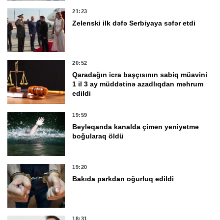
21:23
Zelenski ilk dəfə Serbiyaya səfər etdi
20:52
Qaradağın icra başçısının sabiq müavini
1 il 3 ay müddətinə azadlıqdan məhrum
edildi
19:59
Beyləqanda kanalda çimən yeniyetmə
boğularaq öldü
19:20
Bakıda parkdan oğurluq edildi
18:31