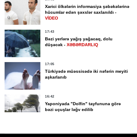
Xarici ölkələrin informasiya şəbəkələrinə
hücumlar edən şəxslər saxlanıldı -
VİDEO
17:43
Bəzi yerlərə yağış yağacaq, dolu
düşəcək -
XƏBƏRDARLIQ
17:05
Türkiyədə müəssisədə iki nəfərin meyiti
aşkarlanıb
16:42
Yaponiyada "Dolfin" tayfununa görə
bəzi uçuşlar ləğv edilib
16:37
Rüşvət almaqda təqsirləndirilən vəzifəli