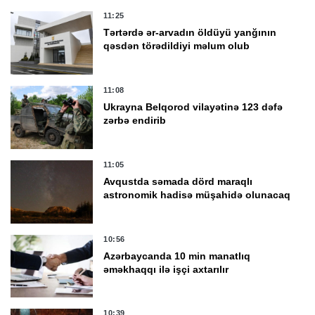
11:25
Tərtərdə ər-arvadın öldüyü yanğının
qəsdən törədildiyi məlum olub
11:08
Ukrayna Belqorod vilayətinə 123 dəfə
zərbə endirib
11:05
Avqustda səmada dörd maraqlı
astronomik hadisə müşahidə olunacaq
10:56
Azərbaycanda 10 min manatlıq
əməkhaqqı ilə işçi axtarılır
10:39