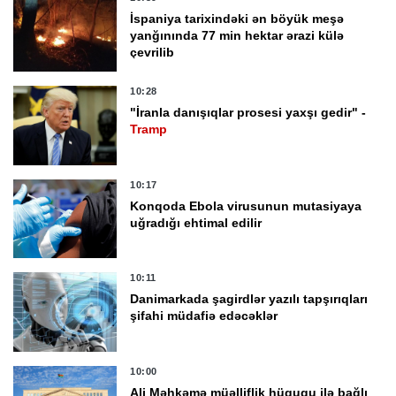
İspaniya tarixindəki ən böyük meşə
yanğınında 77 min hektar ərazi külə
çevrilib
10:28
"İranla danışıqlar prosesi yaxşı gedir" -
Tramp
10:17
Konqoda Ebola virusunun mutasiyaya
uğradığı ehtimal edilir
10:11
Danimarkada şagirdlər yazılı tapşırıqları
şifahi müdafiə edəcəklər
10:00
Ali Məhkəmə müəlliflik hüququ ilə bağlı