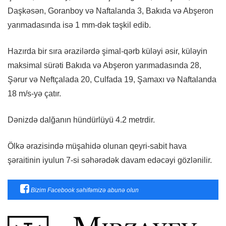
Daşkəsən, Goranboy və Naftalanda 3, Bakıda və Abşeron
yarımadasında isə 1 mm-dək təşkil edib.
Hazırda bir sıra ərazilərdə şimal-qərb küləyi əsir, küləyin
maksimal sürəti Bakıda və Abşeron yarımadasında 28,
Şərur və Neftçalada 20, Culfada 19, Şamaxı və Naftalanda
18 m/s-yə çatır.
Dənizdə dalğanın hündürlüyü 4.2 metrdir.
Ölkə ərazisində müşahidə olunan qeyri-sabit hava
şəraitinin iyulun 7-si səhərədək davam edəcəyi gözlənilir.
Bizim Facebook səhifəmizə abunə olun