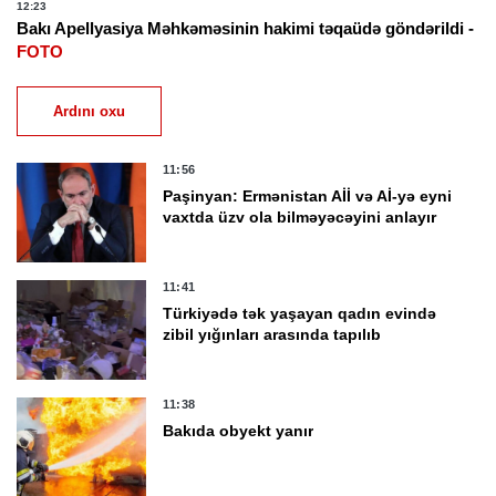
12:23
Bakı Apellyasiya Məhkəməsinin hakimi təqaüdə göndərildi -
FOTO
Ardını oxu
11:56
Paşinyan: Ermənistan Aİİ və Aİ-yə eyni
vaxtda üzv ola bilməyəcəyini anlayır
11:41
Türkiyədə tək yaşayan qadın evində
zibil yığınları arasında tapılıb
11:38
Bakıda obyekt yanır