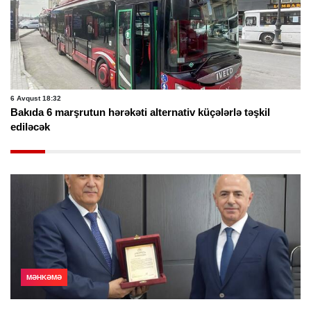
6 Avqust 18:32
Bakıda 6 marşrutun hərəkəti alternativ küçələrlə təşkil
ediləcək
MƏHKƏMƏ