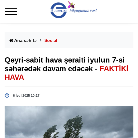
Ana səhifə
Sosial
Qeyri-sabit hava şəraiti iyulun 7-si
səhərədək davam edəcək -
FAKTİKİ
HAVA
6 İyul 2025 10:17