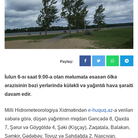
Paylaş:
İulun 6-sı saat 9:00-a olan məlumata əsasən ölkə
ərazisinin bəzi yerlərində küləkli və yağıntılı hava şəraiti
davam edir.
Milli Hidrometeorologiya Xidmətindən
e-huquq.az
-a verilən
xəbərə görə, düşən yağıntının miqdarı Gəncədə 8, Qaxda
7, Şərur və Göygöldə 4, Şəki (Kişçay), Zaqatala, Balakən,
Şəmkir, Gədəbəy, Tovuz və Şahdağda 2, Naxçıvan,