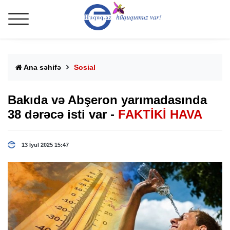
Ana səhifə
Sosial
Bakıda və Abşeron yarımadasında
38 dərəcə isti var -
FAKTİKİ HAVA
13 İyul 2025 15:47