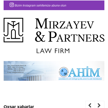
Bizim Instagram səhifəmizə abunə olun
Oxşar xəbərlər