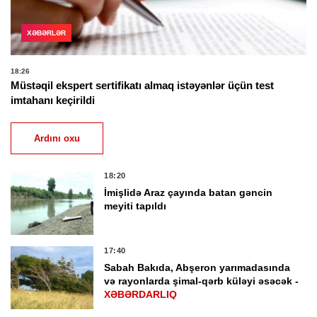
XƏBƏRLƏR
18:26
Müstəqil ekspert sertifikatı almaq istəyənlər üçün test
imtahanı keçirildi
Ardını oxu
18:20
İmişlidə Araz çayında batan gəncin
meyiti tapıldı
17:40
Sabah Bakıda, Abşeron yarımadasında
və rayonlarda şimal-qərb küləyi əsəcək -
XƏBƏRDARLIQ