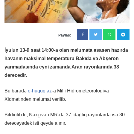
Paylaş:
İyulun 13-ü saat 14:00-a olan məlumata əsasən hazırda
havanın maksimal temperaturu Bakıda və Abşeron
yarımadasında eyni zamanda Aran rayonlarında 38
dərəcədir.
Bu barədə
e-huquq.az
-a Milli Hidrometeorologiya
Xidmətindən məlumat verilib.
Bildirilib ki, Naxçıvan MR-da 37, dağlıq rayonlarda isə 30
dərəcəyədək isti qeydə alınır.