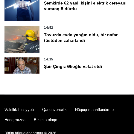
Şəmkirdə 62 yaşlı kişini elektrik cərəyanı
vuraraq öldürdü
14:52
Tovuzda evdə yanğın oldu, bir nəfər
tüstüdən zəhərləndi
14:15
Şair Çingiz Əlioğlu vəfat etdi
13:54
Şüvəlanda batma təhlükəsi ilə üzləşən
şəxs xilas edildi
Vəkillik fəaliyyəti
Qanunvericilik
Hüquqi maarifləndirmə
Haqqımızda
Bizimlə əlaqə
13:28
Sabah 37 dərəcə isti olacaq
Bütün hüquqlar qorunur © 2026