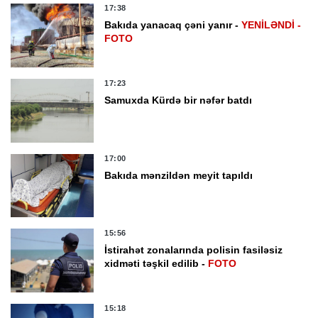
17:38
Bakıda yanacaq çəni yanır -
YENİLƏNDİ -
FOTO
17:23
Samuxda Kürdə bir nəfər batdı
17:00
Bakıda mənzildən meyit tapıldı
15:56
İstirahət zonalarında polisin fasiləsiz
xidməti təşkil edilib -
FOTO
15:18