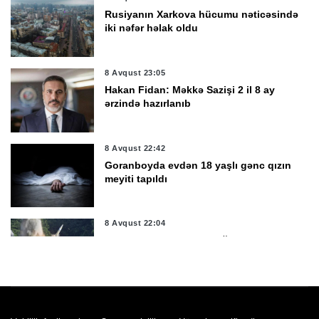
Rusiyanın Xarkova hücumu nəticəsində
iki nəfər həlak oldu
8 Avqust 23:05
Hakan Fidan: Məkkə Sazişi 2 il 8 ay
ərzində hazırlanıb
8 Avqust 22:42
Goranboyda evdən 18 yaşlı gənc qızın
meyiti tapıldı
8 Avqust 22:04
Türkiyə inventarındakı ağır silahları
Ukraynaya göndərməyə hazırlaşır
8 Avqust 21:26
Prezident İlham Əliyev Vaşinqton Zirvə