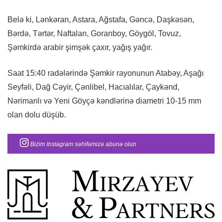
Belə ki, Lənkəran, Astara, Ağstafa, Gəncə, Daşkəsən,
Bərdə, Tərtər, Naftalan, Goranboy, Göygöl, Tovuz,
Şəmkirdə arabir şimşək çaxır, yağış yağır.
Saat 15:40 radələrində Şəmkir rayonunun Atabəy, Aşağı
Seyfəli, Dağ Cəyir, Çənlibel, Hacıalılar, Çaykənd,
Nərimanlı və Yeni Göyçə kəndlərinə diametri 10-15 mm
olan dolu düşüb.
Bizim Instagram səhifəmizə abunə olun