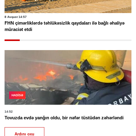
8 Avqust 14:57
FHN çimərliklərdə təhlükəsizlik qaydaları ilə bağlı əhaliyə
müraciət etdi
HADISƏ
14:52
Tovuzda evdə yanğın oldu, bir nəfər tüstüdən zəhərləndi
Ardını oxu