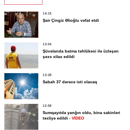
14:15
Şair Çingiz Əlioğlu vəfat etdi
13:54
Şüvəlanda batma təhlükəsi ilə üzləşən
şəxs xilas edildi
13:28
Sabah 37 dərəcə isti olacaq
12:58
Sumqayıtda yanğın oldu, bina sakinləri
təxliyə edildi -
VİDEO