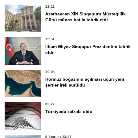
12:12
Azərbaycan XİN Sinqapuru Müstəqillik
Günü münasibətilə təbrik etdi
11:34
İlham Əliyev Sinqapur Prezidentini təbrik
etdi
10:04
Hörmüz boğazının açılması üçün yeni
şərtlər irəli sürüldü
09:27
Türkiyədə zəlzələ oldu
8 Avqust 23:47