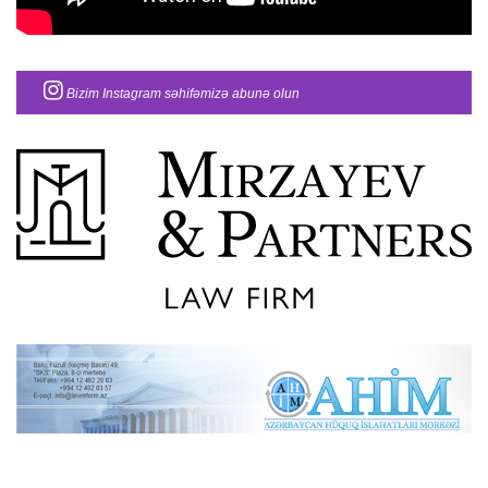
Bizim Instagram səhifəmizə abunə olun