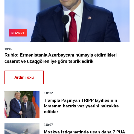
SIYASƏT
19:02
Rubio: Ermənistanla Azərbaycanı nümayiş etdirdikləri
cəsarət və uzaqgörənliyə görə təbrik edirik
Ardını oxu
18:32
Trampla Paşinyan TRIPP layihəsinin
icrasının hazırkı vəziyyətini müzakirə
ediblər
18:07
Moskva istiqamətində uçan daha 7 PUA