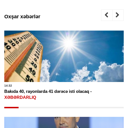
Oxşar xəbərlər
12:29
 41 dərəcə isti olacaq -
Sabah 40 dərəcə isti o