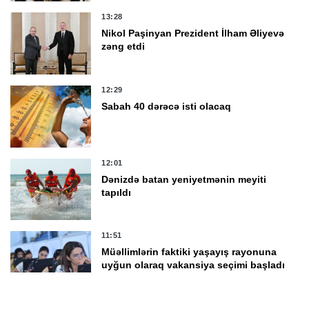
13:28
Nikol Paşinyan Prezident İlham Əliyevə
zəng etdi
12:29
Sabah 40 dərəcə isti olacaq
12:01
Dənizdə batan yeniyetmənin meyiti
tapıldı
11:51
Müəllimlərin faktiki yaşayış rayonuna
uyğun olaraq vakansiya seçimi başladı
11:13