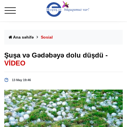
Ana səhifə
Sosial
Şuşa və Gədəbəyə dolu düşdü -
VİDEO
13 May 19:46