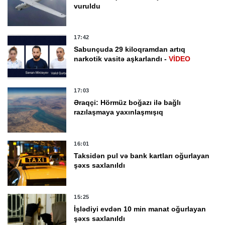
vuruldu
17:42
Sabunçuda 29 kiloqramdan artıq
narkotik vasitə aşkarlandı -
VİDEO
17:03
Əraqçi: Hörmüz boğazı ilə bağlı
razılaşmaya yaxınlaşmışıq
16:01
Taksidən pul və bank kartları oğurlayan
şəxs saxlanıldı
15:25
İşlədiyi evdən 10 min manat oğurlayan
şəxs saxlanıldı