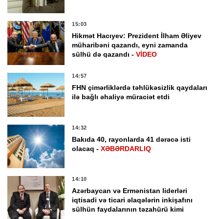
15:03
Hikmət Hacıyev: Prezident İlham Əliyev
müharibəni qazandı, eyni zamanda
sülhü də qazandı -
VİDEO
14:57
FHN çimərliklərdə təhlükəsizlik qaydaları
ilə bağlı əhaliyə müraciət etdi
14:32
Bakıda 40, rayonlarda 41 dərəcə isti
olacaq -
XƏBƏRDARLIQ
14:10
Azərbaycan və Ermənistan liderləri
iqtisadi və ticari əlaqələrin inkişafını
sülhün faydalarının təzahürü kimi
qiymətləndirib