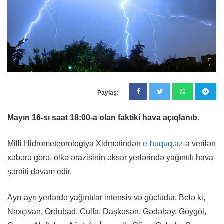
Paylaş:
Mayın 16-sı saat 18:00-a olan faktiki hava açıqlanıb.
Milli Hidrometeorologiya Xidmətindən
e-huquq.az
-a verilən
xəbərə görə, ölkə ərazisinin əksər yerlərində yağıntılı hava
şəraiti davam edir.
Ayrı-ayrı yerlərdə yağıntılar intensiv və güclüdür. Belə ki,
Naxçıvan, Ordubad, Culfa, Daşkəsən, Gədəbəy, Göygöl,