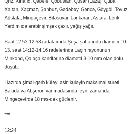
Qrız, Xınalıq, Qəbələ, Qobustan, Qusar (Laza), Quba,
Xaltan, Xaçmaz, Şahbuz, Gədəbəy, Gəncə, Göygöl, Tovuz,
Ağstafa, Mingəçevir, Biləsuvar, Lənkəran, Astara, Lerik,
Yardımlıda arabir şimşək çaxır, yağış yağır.
Saat 12:53-12:58 radələrində Şuşa şəhərində diametri 10-
13, saat 14:12-14:16 radələrində Laçın rayonunun
Minkənd, Qalaça kəndlərinə diametri 8-10 mm olan dolu
düşüb.
Hazırda şimal-qərb küləyi əsir, küləyin maksimal sürəti
Bakıda və Abşeron yarımadasında, eyni zamanda
Mingəçevirdə 18 m/s-dək güclənir.
***
12:24