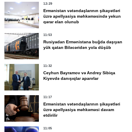
12:29
Ermənistan vətəndaşlarının şikayətləri
üzrə apellyasiya məhkəməsində yekun
qərar elan olunub
11:53
Rusiyadan Ermənistana buğda daşıyan
yük qatarı Biləcəridən yola düşüb
11:32
Ceyhun Bayramov və Andrey Sibiqa
Kiyevdə danışıqlar aparırlar
11:17
Ermənistan vətəndaşlarının şikayətləri
üzrə apellyasiya məhkəməsi davam
etdirilir
11:05