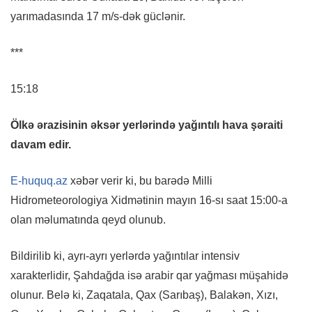
yarımadasında 17 m/s-dək güclənir.
***
15:18
Ölkə ərazisinin əksər yerlərində yağıntılı hava şəraiti
davam edir.
E-huquq.az
xəbər verir ki, bu barədə Milli
Hidrometeorologiya Xidmətinin mayın 16-sı saat 15:00-a
olan məlumatında qeyd olunub.
Bildirilib ki, ayrı-ayrı yerlərdə yağıntılar intensiv
xarakterlidir, Şahdağda isə arabir qar yağması müşahidə
olunur. Belə ki, Zaqatala, Qax (Sarıbaş), Balakən, Xızı,