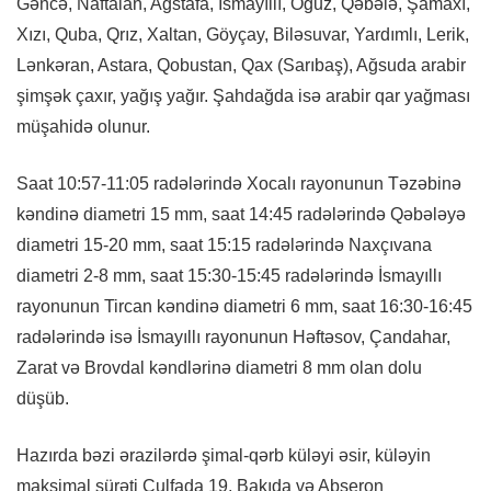
Gəncə, Naftalan, Ağstafa, İsmayıllı, Oğuz, Qəbələ, Şamaxı,
Xızı, Quba, Qrız, Xaltan, Göyçay, Biləsuvar, Yardımlı, Lerik,
Lənkəran, Astara, Qobustan, Qax (Sarıbaş), Ağsuda arabir
şimşək çaxır, yağış yağır. Şahdağda isə arabir qar yağması
müşahidə olunur.
Saat 10:57-11:05 radələrində Xocalı rayonunun Təzəbinə
kəndinə diametri 15 mm, saat 14:45 radələrində Qəbələyə
diametri 15-20 mm, saat 15:15 radələrində Naxçıvana
diametri 2-8 mm, saat 15:30-15:45 radələrində İsmayıllı
rayonunun Tircan kəndinə diametri 6 mm, saat 16:30-16:45
radələrində isə İsmayıllı rayonunun Həftəsov, Çandahar,
Zarat və Brovdal kəndlərinə diametri 8 mm olan dolu
düşüb.
Hazırda bəzi ərazilərdə şimal-qərb küləyi əsir, küləyin
maksimal sürəti Culfada 19, Bakıda və Abşeron