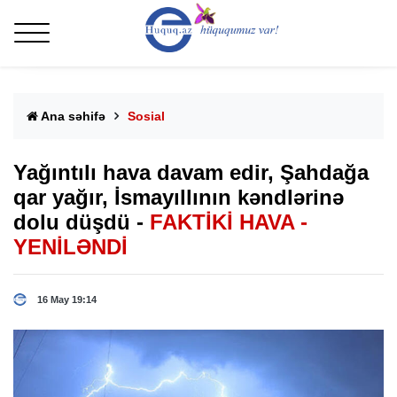
Ana səhifə
Sosial
Yağıntılı hava davam edir, Şahdağa
qar yağır, İsmayıllının kəndlərinə
dolu düşdü -
FAKTİKİ HAVA -
YENİLƏNDİ
16 May 19:14