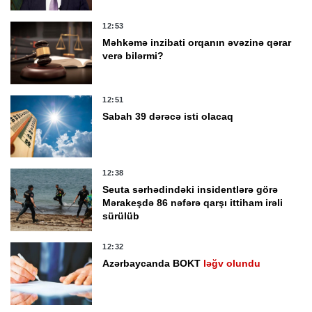
12:53
Məhkəmə inzibati orqanın əvəzinə qərar
verə bilərmi?
12:51
Sabah 39 dərəcə isti olacaq
12:38
Seuta sərhədindəki insidentlərə görə
Mərakeşdə 86 nəfərə qarşı ittiham irəli
sürülüb
12:32
Azərbaycanda BOKT
ləğv olundu