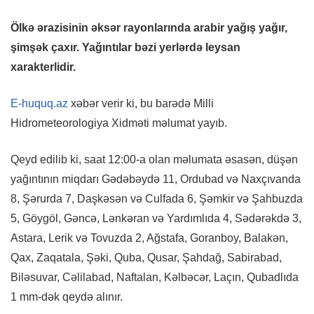
Ölkə ərazisinin əksər rayonlarında arabir yağış yağır,
şimşək çaxır. Yağıntılar bəzi yerlərdə leysan
xarakterlidir.
E-huquq.az
xəbər verir ki, bu barədə Milli
Hidrometeorologiya Xidməti məlumat yayıb.
Qeyd edilib ki, saat 12:00-a olan məlumata əsasən, düşən
yağıntının miqdarı Gədəbəydə 11, Ordubad və Naxçıvanda
8, Şərurda 7, Daşkəsən və Culfada 6, Şəmkir və Şahbuzda
5, Göygöl, Gəncə, Lənkəran və Yardımlıda 4, Sədərəkdə 3,
Astara, Lerik və Tovuzda 2, Ağstafa, Goranboy, Balakən,
Qax, Zaqatala, Şəki, Quba, Qusar, Şahdağ, Sabirabad,
Biləsuvar, Cəlilabad, Naftalan, Kəlbəcər, Laçın, Qubadlıda
1 mm-dək qeydə alınır.