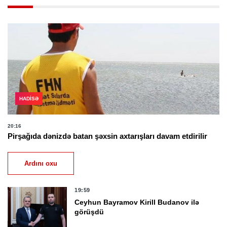
HADISƏ
20:16
Pirşağıda dənizdə batan şəxsin axtarışları davam etdirilir
Ardını oxu
19:59
Ceyhun Bayramov Kirill Budanov ilə
görüşdü