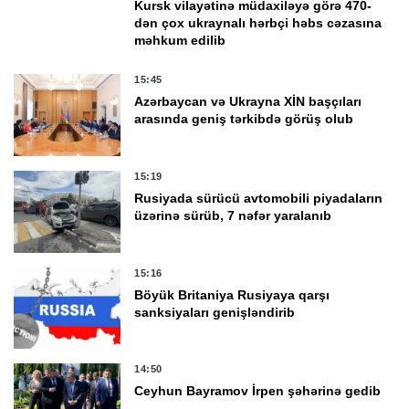
Kursk vilayətinə müdaxiləyə görə 470-
dən çox ukraynalı hərbçi həbs cəzasına
məhkum edilib
15:45
Azərbaycan və Ukrayna XİN başçıları
arasında geniş tərkibdə görüş olub
15:19
Rusiyada sürücü avtomobili piyadaların
üzərinə sürüb, 7 nəfər yaralanıb
15:16
Böyük Britaniya Rusiyaya qarşı
sanksiyaları genişləndirib
14:50
Ceyhun Bayramov İrpen şəhərinə gedib