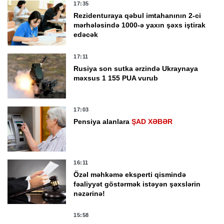
17:35
Rezidenturaya qəbul imtahanının 2-ci
mərhələsində 1000-ə yaxın şəxs iştirak
edəcək
17:11
Rusiya son sutka ərzində Ukraynaya
məxsus 1 155 PUA vurub
17:03
Pensiya alanlara
ŞAD XƏBƏR
16:11
Özəl məhkəmə eksperti qismində
fəaliyyət göstərmək istəyən şəxslərin
nəzərinə!
15:58