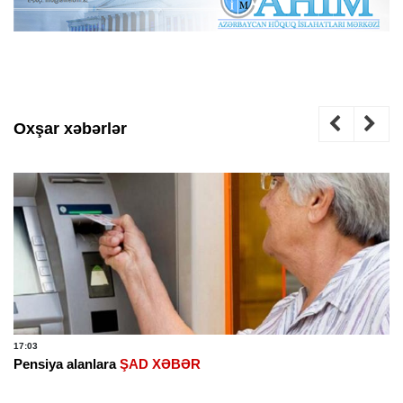
Oxşar xəbərlər
17:03
Pensiya alanlara
ŞAD XƏBƏR