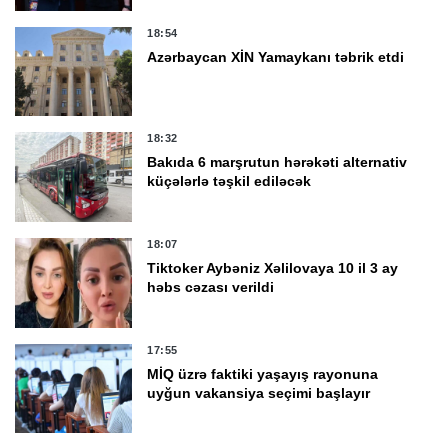
18:54
Azərbaycan XİN Yamaykanı təbrik etdi
18:32
Bakıda 6 marşrutun hərəkəti alternativ
küçələrlə təşkil ediləcək
18:07
Tiktoker Aybəniz Xəlilovaya 10 il 3 ay
həbs cəzası verildi
17:55
MİQ üzrə faktiki yaşayış rayonuna
uyğun vakansiya seçimi başlayır