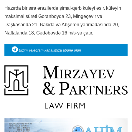
Hazırda bir sıra ərazilərdə şimal-qərb küləyi əsir, küləyin
maksimal sürəti Goranboyda 23, Mingəçevir və
Daşkəsəndə 21, Bakıda və Abşeron yarımadasında 20,
Naftalanda 18, Gədəbəydə 16 m/s-yə çatır.
Bizim Telegram kanalımıza abunə olun