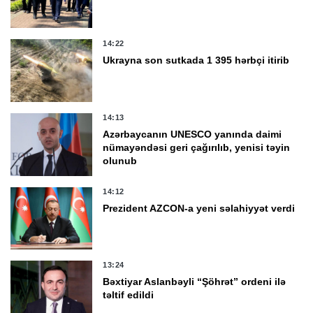
14:22
Ukrayna son sutkada 1 395 hərbçi itirib
14:13
Azərbaycanın UNESCO yanında daimi
nümayəndəsi geri çağırılıb, yenisi təyin
olunub
14:12
Prezident AZCON-a yeni səlahiyyət verdi
13:24
Bəxtiyar Aslanbəyli “Şöhrət” ordeni ilə
təltif edildi