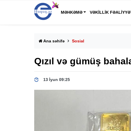
MƏHKƏMƏ
VƏKILLIK FƏALIYYƏ
Ana səhifə
Sosial
Qızıl və gümüş bahal
13 İyun 09:25