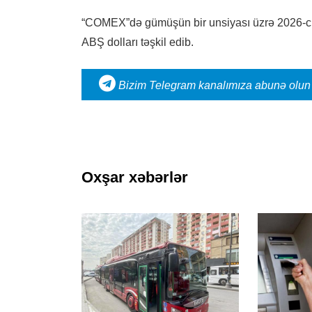
“COMEX”də gümüşün bir unsiyası üzrə 2026-cı il
ABŞ dolları təşkil edib.
Bizim Telegram kanalımıza abunə olun
Oxşar xəbərlər