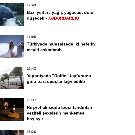
17:43
Bəzi yerlərə yağış yağacaq, dolu
düşəcək -
XƏBƏRDARLIQ
17:05
Türkiyədə müəssisədə iki nəfərin
meyiti aşkarlanıb
16:42
Yaponiyada "Dolfin" tayfununa
görə bəzi uçuşlar ləğv edilib
16:37
Rüşvət almaqda təqsirləndirilən
vəzifəli şəxslərin məhkəməsi
başlayır
16:26