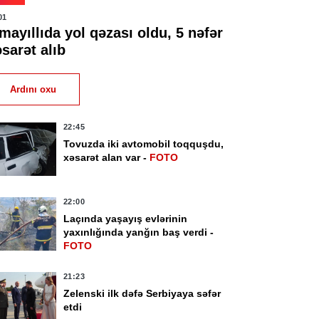
01
mayıllıda yol qəzası oldu, 5 nəfər
sarət alıb
Ardını oxu
22:45
Tovuzda iki avtomobil toqquşdu,
xəsarət alan var -
FOTO
22:00
Laçında yaşayış evlərinin
yaxınlığında yanğın baş verdi -
FOTO
21:23
Zelenski ilk dəfə Serbiyaya səfər
etdi