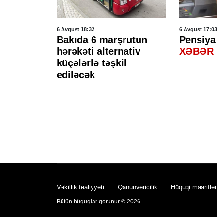
6 Avqust 18:32
6 Avqust 17:03
çu
Bakıda 6 marşrutun
Pensiya
 sıra
hərəkəti alternativ
XƏBƏR
az
küçələrlə təşkil
ediləcək
Vəkillik fəaliyyəti
Qanunvericilik
Hüquqi maariflə
Bütün hüquqlar qorunur © 2026