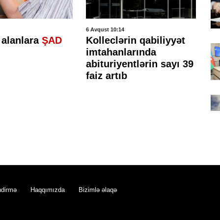
6 Avqust 10:14
5 A
 alanlara
ŞAD
Kolleclərin qabiliyyət
7
imtahanlarında
ş
abituriyentlərin sayı 39
o
faiz artıb
mü
ndirmə
Haqqımızda
Bizimlə əlaqə