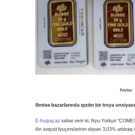
Paylaş:
Əmtəə bazarlarında qızılın bir troya unsiyası
E-huquq.az
xəbər verir ki, Nyu-Yorkun “COMEX” 
ilin avqust fyuçerslərinin dəyəri 3,03% artaraq