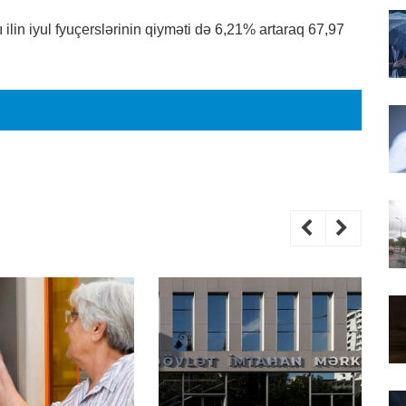
in iyul fyuçerslərinin qiyməti də 6,21% artaraq 67,97