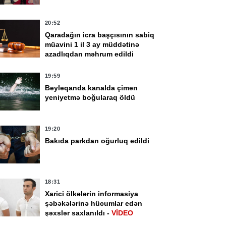
20:52
Qaradağın icra başçısının sabiq
müavini 1 il 3 ay müddətinə
azadlıqdan məhrum edildi
19:59
Beyləqanda kanalda çimən
yeniyetmə boğularaq öldü
19:20
Bakıda parkdan oğurluq edildi
18:31
Xarici ölkələrin informasiya
şəbəkələrinə hücumlar edən
şəxslər saxlanıldı -
VİDEO