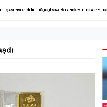
TI
QANUNVERICILIK
HÜQUQI MAARIFLƏNDIRMƏ
DIGƏR
XƏ
aşdı
H