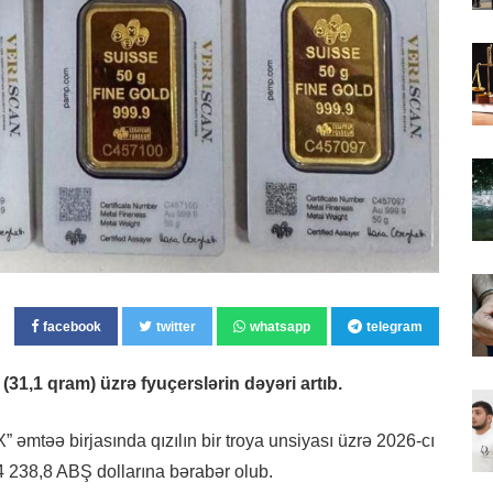
facebook
twitter
whatsapp
telegram
 (31,1 qram) üzrə fyuçerslərin dəyəri artıb.
əmtəə birjasında qızılın bir troya unsiyası üzrə 2026-cı
 4 238,8 ABŞ dollarına bərabər olub.