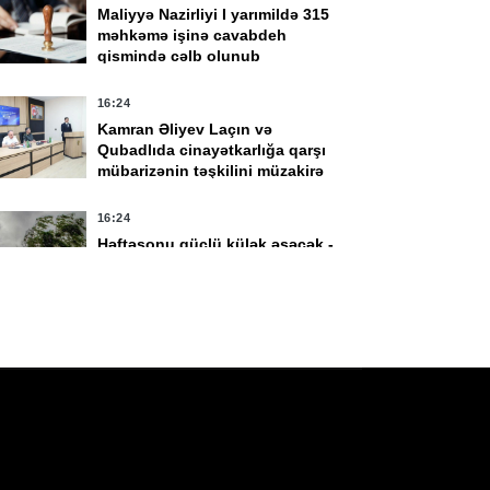
Maliyyə Nazirliyi I yarımildə 315
məhkəmə işinə cavabdeh
qismində cəlb olunub
vqust 10:42
4 Avqust 18:47
 ayda 41 mindən çox
İstehlakçıların
16:24
əxs uşağın anadan
seçiminə təsir edən
Kamran Əliyev Laçın və
lmasına görə
yalnış reklam və
Qubadlıda cinayətkarlığa qarşı
avinət alıb
etiketləmə halları aşka
mübarizənin təşkilini müzakirə
edildi
edib -
FOTO
16:24
Həftəsonu güclü külək əsəcək -
XƏBƏRDARLIQ
16:00
Hörmüz boğazından keçən ticarət
gəmilərinin sayı azalıb
15:56
Jurnalistika ixtisası üzrə