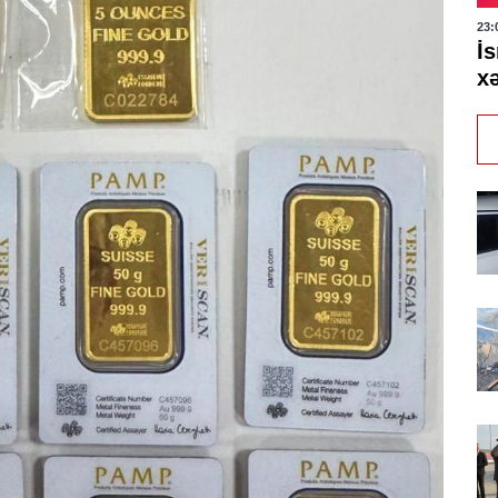
23:
İs
xə