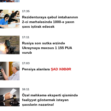
17:35
Rezidenturaya qəbul imtahanının
2-ci mərhələsində 1000-ə yaxın
şəxs iştirak edəcək
17:11
Rusiya son sutka ərzində
Ukraynaya məxsus 1 155 PUA
vurub
17:03
Pensiya alanlara
ŞAD XƏBƏR
16:11
Özəl məhkəmə eksperti qismində
fəaliyyət göstərmək istəyən
şəxslərin nəzərinə!