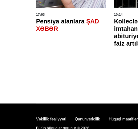
17:03
10:14
rutun
Pensiya alanlara
ŞAD
Kolleclə
nativ
XƏBƏR
imtahan
l
abituriy
faiz artı
Vəkillik fəaliyyəti
Qanunvericilik
Hüquqi maariflə
Bütün hüquqlar qorunur © 2026