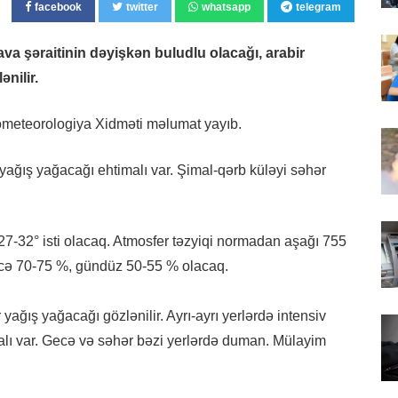
facebook
twitter
whatsapp
telegram
 şəraitinin dəyişkən buludlu olacağı, arabir
nilir.
drometeorologiya Xidməti məlumat yayıb.
i yağış yağacağı ehtimalı var. Şimal-qərb küləyi səhər
27-32° isti olacaq. Atmosfer təzyiqi normadan aşağı 755
ecə 70-75 %, gündüz 50-55 % olacaq.
yağış yağacağı gözlənilir. Ayrı-ayrı yerlərdə intensiv
alı var. Gecə və səhər bəzi yerlərdə duman. Mülayim