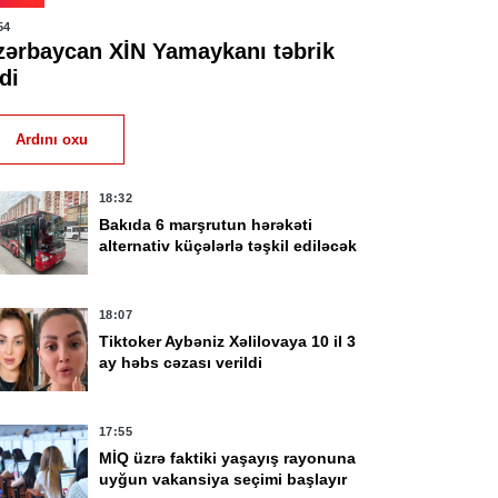
54
zərbaycan XİN Yamaykanı təbrik
di
Ardını oxu
18:32
Bakıda 6 marşrutun hərəkəti
alternativ küçələrlə təşkil ediləcək
18:07
Tiktoker Aybəniz Xəlilovaya 10 il 3
ay həbs cəzası verildi
17:55
MİQ üzrə faktiki yaşayış rayonuna
uyğun vakansiya seçimi başlayır