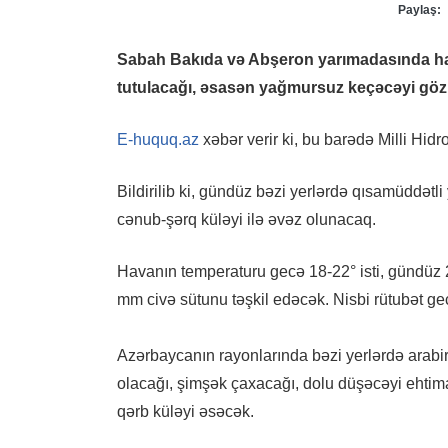
Paylaş:
Sabah Bakıda və Abşeron yarımadasında hava
tutulacağı, əsasən yağmursuz keçəcəyi gözlə
E-huquq.az
xəbər verir ki, bu barədə Milli Hi
Bildirilib ki, gündüz bəzi yerlərdə qısamüddətl
cənub-şərq küləyi ilə əvəz olunacaq.
Havanın temperaturu gecə 18-22° isti, gündüz 
mm civə sütunu təşkil edəcək. Nisbi rütubət g
Azərbaycanın rayonlarında bəzi yerlərdə arabir 
olacağı, şimşək çaxacağı, dolu düşəcəyi ehtim
qərb küləyi əsəcək.