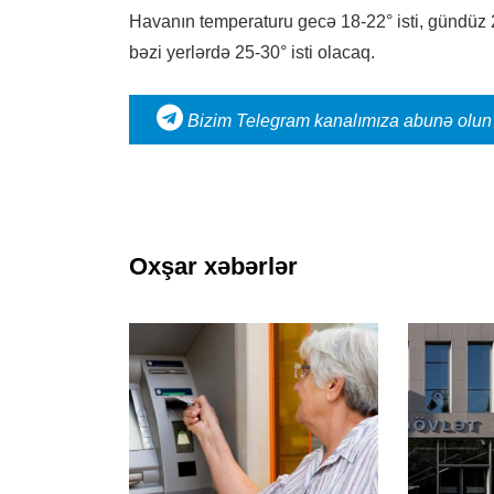
Havanın temperaturu gecə 18-22° isti, gündüz 2
bəzi yerlərdə 25-30° isti olacaq.
Bizim Telegram kanalımıza abunə olun
Oxşar xəbərlər