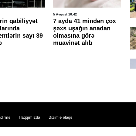
5 Avqust 10:42
4 A
rin qabiliyyət
7 ayda 41 mindən çox
İs
larında
şəxs uşağın anadan
se
entlərin sayı 39
olmasına görə
ya
b
müavinət alıb
et
ed
ndirmə
Haqqımızda
Bizimlə əlaqə