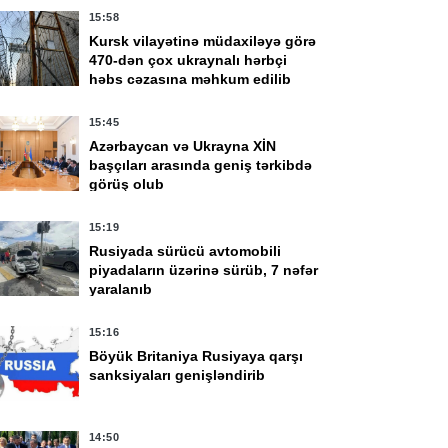
15:58
Kursk vilayətinə müdaxiləyə görə
470-dən çox ukraynalı hərbçi
həbs cəzasına məhkum edilib
15:45
Azərbaycan və Ukrayna XİN
başçıları arasında geniş tərkibdə
görüş olub
15:19
Rusiyada sürücü avtomobili
piyadaların üzərinə sürüb, 7 nəfər
yaralanıb
15:16
Böyük Britaniya Rusiyaya qarşı
sanksiyaları genişləndirib
14:50