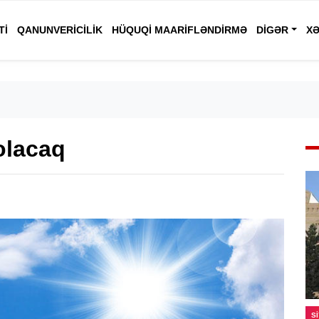
TI
QANUNVERICILIK
HÜQUQI MAARIFLƏNDIRMƏ
DIGƏR
XƏ
olacaq
S