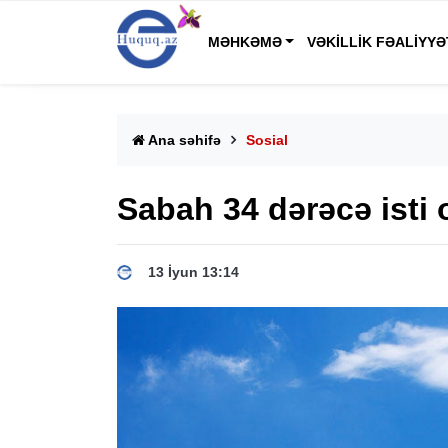
MƏHKƏMƏ
VƏKILLIK FƏALIYYƏ
Ana səhifə
Sosial
Sabah 34 dərəcə isti 
13 İyun 13:14