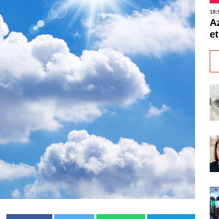
18:
A
et