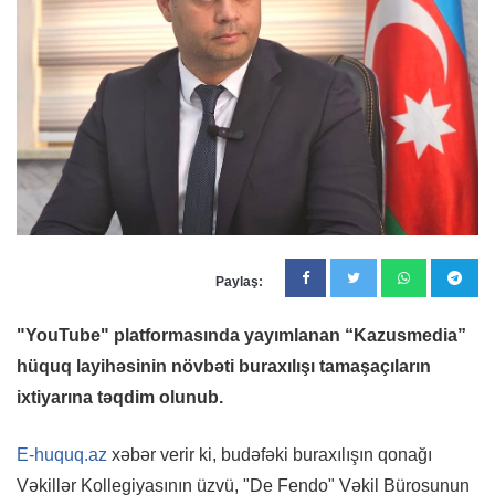
Paylaş:
"YouTube" platformasında yayımlanan “Kazusmedia”
hüquq layihəsinin növbəti buraxılışı tamaşaçıların
ixtiyarına təqdim olunub.
E-huquq.az
xəbər verir ki, budəfəki buraxılışın qonağı
Vəkillər Kollegiyasının üzvü, "De Fendo" Vəkil Bürosunun