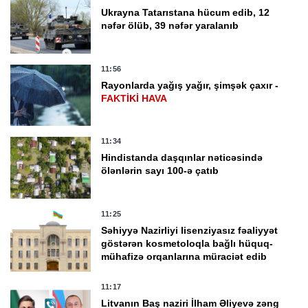
Ukrayna Tatarıstana hücum edib, 12
nəfər ölüb, 39 nəfər yaralanıb
11:56
Rayonlarda yağış yağır, şimşək çaxır -
FAKTİKİ HAVA
11:34
Hindistanda daşqınlar nəticəsində
ölənlərin sayı 100-ə çatıb
11:25
Səhiyyə Nazirliyi lisenziyasız fəaliyyət
göstərən kosmetoloqla bağlı hüquq-
mühafizə orqanlarına müraciət edib
11:17
Litvanın Baş naziri İlham Əliyevə zəng