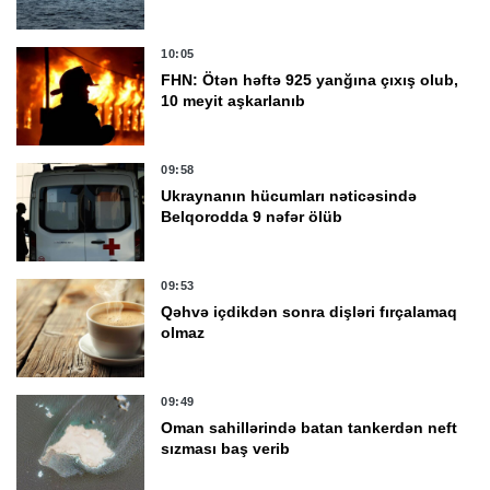
10:05
FHN: Ötən həftə 925 yanğına çıxış olub,
10 meyit aşkarlanıb
09:58
Ukraynanın hücumları nəticəsində
Belqorodda 9 nəfər ölüb
09:53
Qəhvə içdikdən sonra dişləri fırçalamaq
olmaz
09:49
Oman sahillərində batan tankerdən neft
sızması baş verib