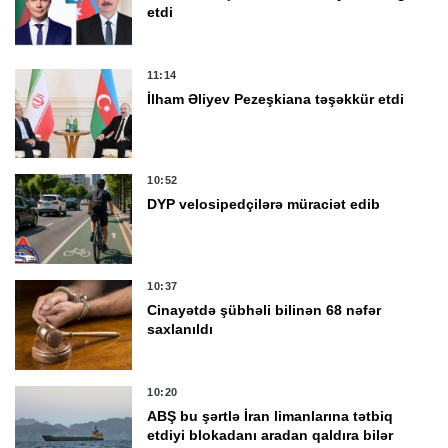
etdi
11:14
İlham Əliyev Pezeşkiana təşəkkür etdi
10:52
DYP velosipedçilərə müraciət edib
10:37
Cinayətdə şübhəli bilinən 68 nəfər
saxlanıldı
10:20
ABŞ bu şərtlə İran limanlarına tətbiq
etdiyi blokadanı aradan qaldıra bilər