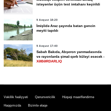
istəyənlər üçün test imtahanı keçirildi
9 Avqust 18:20
İmişlidə Araz çayında batan gəncin
meyiti tapıldı
9 Avqust 17:40
Sabah Bakıda, Abşeron yarımadasında
və rayonlarda şimal-qərb küləyi əsəcək -
XƏBƏRDARLIQ
9 Avqust 17:00
Bakıda mənzildən meyit tapıldı
Vəkillik fəaliyyəti
Qanunvericilik
Hüquqi maarifləndirmə
9 Avqust 15:56
İstirahət zonalarında polisin fasiləsiz
Haqqımızda
Bizimlə əlaqə
xidməti təşkil edilib -
FOTO