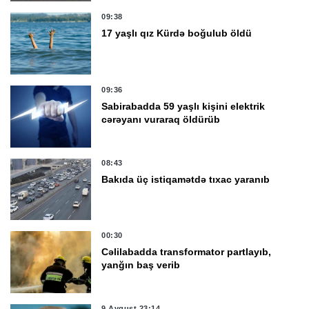
09:38
17 yaşlı qız Kürdə boğulub öldü
09:36
Sabirabadda 59 yaşlı kişini elektrik
cərəyanı vuraraq öldürüb
08:43
Bakıda üç istiqamətdə tıxac yaranıb
00:30
Cəlilabadda transformator partlayıb,
yanğın baş verib
9 Avqust 23:14