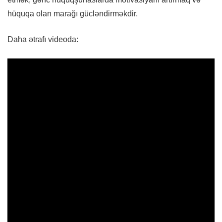
hüquqa olan marağı gücləndirməkdir.
Daha ətrafı videoda: