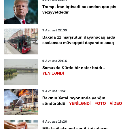
Tramp: İran iqtisadi baxımdan çox pis
vəziyyətdədir
9 Avqust 22:39
Bakıda 11 marşrutun dayanacaqlarda
saxlaması müvəqqəti dayandırılacaq
9 Avqust 20:16
Samuxda Kürdə bir nəfər batdı -
YENİLƏNDİ
9 Avqust 19:41
Bakının Xətai rayonunda yanğın
söndürüldü -
YENİLƏNDİ - FOTO - VİDEO
9 Avqust 18:26
Müstəqil ekspert sertifikatı almaq