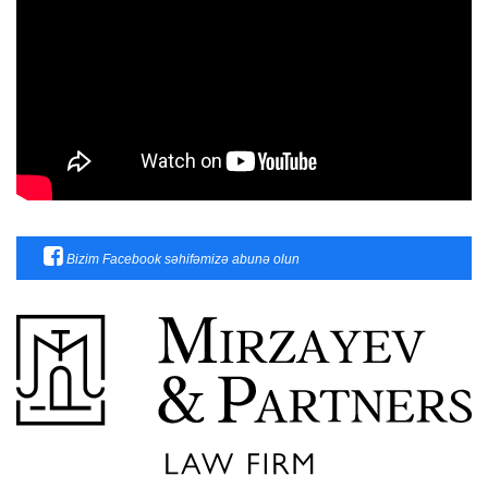
Bizim Facebook səhifəmizə abunə olun