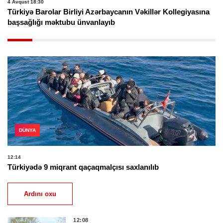
4 Avqust 18:30
Türkiyə Barolar Birliyi Azərbaycanın Vəkillər Kollegiyasına
başsağlığı məktubu ünvanlayıb
DÜNYA
12:14
Türkiyədə 9 miqrant qaçaqmalçısı saxlanılıb
Ardını oxu
12:08