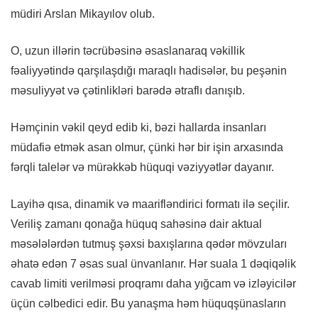
müdiri Arslan Mikayılov olub.
O, uzun illərin təcrübəsinə əsaslanaraq vəkillik
fəaliyyətində qarşılaşdığı maraqlı hadisələr, bu peşənin
məsuliyyət və çətinlikləri barədə ətraflı danışıb.
Həmçinin vəkil qeyd edib ki, bəzi hallarda insanları
müdafiə etmək asan olmur, çünki hər bir işin arxasında
fərqli talelər və mürəkkəb hüquqi vəziyyətlər dayanır.
Layihə qısa, dinamik və maarifləndirici formatı ilə seçilir.
Veriliş zamanı qonağa hüquq sahəsinə dair aktual
məsələlərdən tutmuş şəxsi baxışlarına qədər mövzuları
əhatə edən 7 əsas sual ünvanlanır. Hər suala 1 dəqiqəlik
cavab limiti verilməsi proqramı daha yığcam və izləyicilər
üçün cəlbedici edir. Bu yanaşma həm hüquqşünasların