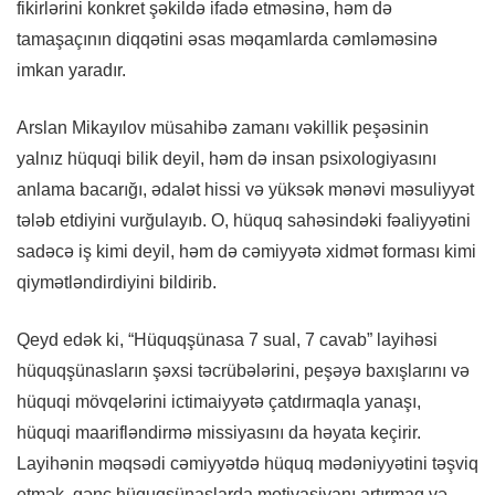
fikirlərini konkret şəkildə ifadə etməsinə, həm də
tamaşaçının diqqətini əsas məqamlarda cəmləməsinə
imkan yaradır.
Arslan Mikayılov müsahibə zamanı vəkillik peşəsinin
yalnız hüquqi bilik deyil, həm də insan psixologiyasını
anlama bacarığı, ədalət hissi və yüksək mənəvi məsuliyyət
tələb etdiyini vurğulayıb. O, hüquq sahəsindəki fəaliyyətini
sadəcə iş kimi deyil, həm də cəmiyyətə xidmət forması kimi
qiymətləndirdiyini bildirib.
Qeyd edək ki, “Hüquqşünasa 7 sual, 7 cavab” layihəsi
hüquqşünasların şəxsi təcrübələrini, peşəyə baxışlarını və
hüquqi mövqelərini ictimaiyyətə çatdırmaqla yanaşı,
hüquqi maarifləndirmə missiyasını da həyata keçirir.
Layihənin məqsədi cəmiyyətdə hüquq mədəniyyətini təşviq
etmək, gənc hüquqşünaslarda motivasiyanı artırmaq və