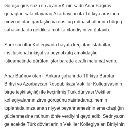
Görüşü giriş sözü ilə açan VK-nın sədri Anar Bağırov
qonaqları salamlayaraq Azərbaycan ilə Türkiyə arasında
mövcud olan qardaşlıq və dostluq münasibətlərinin hüquq
sahəsində də getdikcə möhkəmləndiyini vurğulayıb.
Sədr son illər Kollegiyada həyata keçirilən islahatlar,
institusional inkişaf və beynəlxalq əməkdaşlıq
istiqamətində görülən işlər barədə ətraflı məlumat verib.
Anar Bağırov ötən il Ankara şəhərində Türkiyə Barolar
Birliyi və Azərbaycan Respublikası Vəkillər Kollegiyasının
birgə təşkilatçılığı ilə keçirilmiş Türk dünyası Vəkillər
kollegiyalarının zirvə görüşünü xatırladaraq, həmin
toplantıda imzalanan niyyət bəyannaməsinin əməkdaşlığın
güclənməsinə mühüm töhfə verdiyini qeyd edib. Sədr yaxın
gələcəkdə Türk dövlətlərinin Vəkillər Kollegiyaları Birliyinin