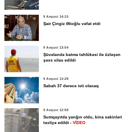
9 Avqust 14:15
Şair Çingiz Əlioğlu vəfat etdi
9 Avqust 13:54
Şüvəlanda batma təhlükəsi ilə üzləşən
şəxs xilas edildi
9 Avqust 13:28
Sabah 37 dərəcə isti olacaq
9 Avqust 12:58
Sumqayıtda yanğın oldu, bina sakinləri
təxliyə edildi -
VİDEO