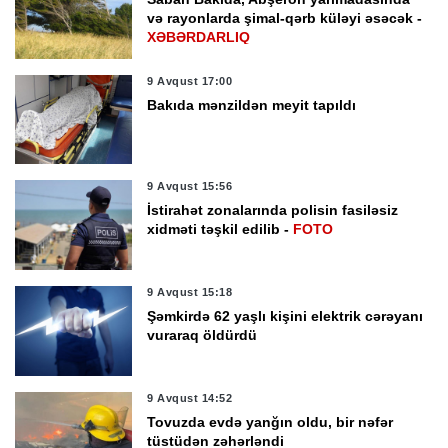
və rayonlarda şimal-qərb küləyi əsəcək -
XƏBƏRDARLIQ
9 Avqust 17:00
Bakıda mənzildən meyit tapıldı
9 Avqust 15:56
İstirahət zonalarında polisin fasiləsiz
xidməti təşkil edilib -
FOTO
9 Avqust 15:18
Şəmkirdə 62 yaşlı kişini elektrik cərəyanı
vuraraq öldürdü
9 Avqust 14:52
Tovuzda evdə yanğın oldu, bir nəfər
tüstüdən zəhərləndi