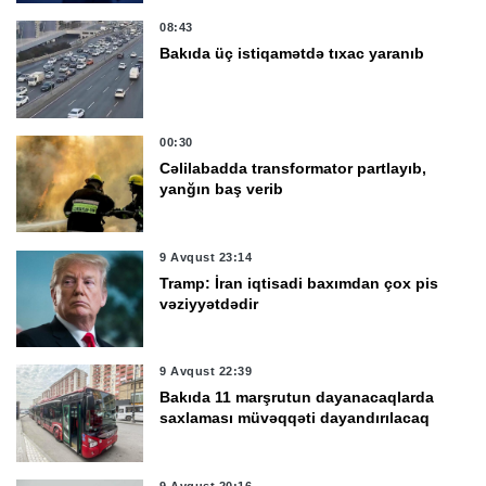
08:43
Bakıda üç istiqamətdə tıxac yaranıb
00:30
Cəlilabadda transformator partlayıb,
yanğın baş verib
9 Avqust 23:14
Tramp: İran iqtisadi baxımdan çox pis
vəziyyətdədir
9 Avqust 22:39
Bakıda 11 marşrutun dayanacaqlarda
saxlaması müvəqqəti dayandırılacaq