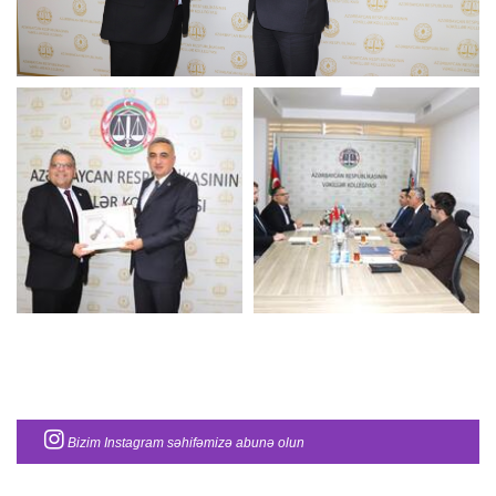
Bizim Instagram səhifəmizə abunə olun