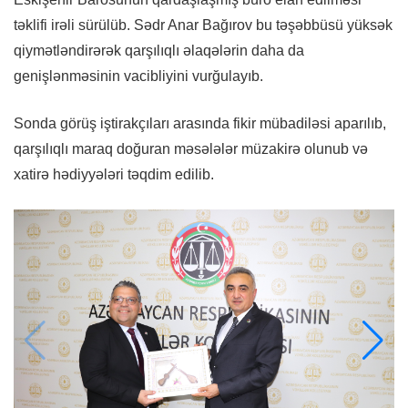
təklifi irəli sürülüb. Sədr Anar Bağırov bu təşəbbüsü yüksək
qiymətləndirərək qarşılıqlı əlaqələrin daha da
genişlənməsinin vacibliyini vurğulayıb.
Sonda görüş iştirakçıları arasında fikir mübadiləsi aparılıb,
qarşılıqlı maraq doğuran məsələlər müzakirə olunub və
xatirə hədiyyələri təqdim edilib.