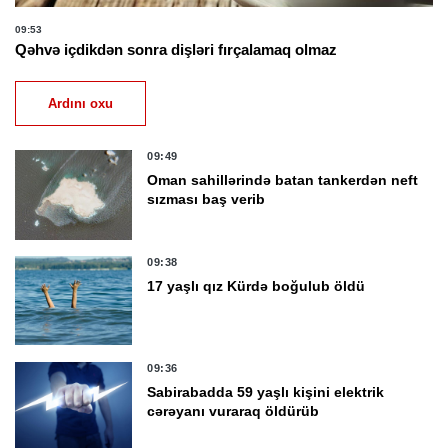
09:53
Qəhvə içdikdən sonra dişləri fırçalamaq olmaz
Ardını oxu
09:49
Oman sahillərində batan tankerdən neft
sızması baş verib
09:38
17 yaşlı qız Kürdə boğulub öldü
09:36
Sabirabadda 59 yaşlı kişini elektrik
cərəyanı vuraraq öldürüb