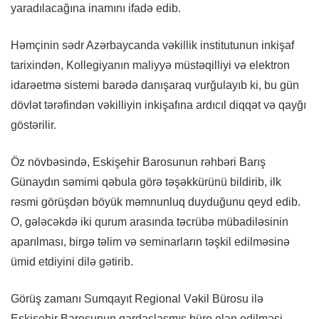
yaradılacağına inamını ifadə edib.
Həmçinin sədr Azərbaycanda vəkillik institutunun inkişaf
tarixindən, Kollegiyanın maliyyə müstəqilliyi və elektron
idarəetmə sistemi barədə danışaraq vurğulayıb ki, bu gün
dövlət tərəfindən vəkilliyin inkişafına ardıcıl diqqət və qayğı
göstərilir.
Öz növbəsində, Eskişehir Barosunun rəhbəri Barış
Günaydın səmimi qəbula görə təşəkkürünü bildirib, ilk
rəsmi görüşdən böyük məmnunluq duyduğunu qeyd edib.
O, gələcəkdə iki qurum arasında təcrübə mübadiləsinin
aparılması, birgə təlim və seminarların təşkil edilməsinə
ümid etdiyini dilə gətirib.
Görüş zamanı Sumqayıt Regional Vəkil Bürosu ilə
Eskişehir Barosunun qardaşlaşmış büro elan edilməsi