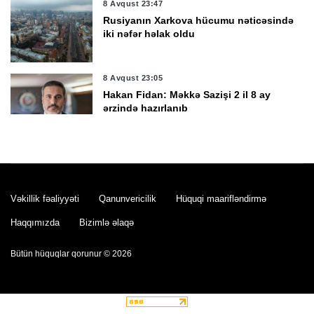
8 Avqust 23:47
Rusiyanın Xarkova hücumu nəticəsində
iki nəfər həlak oldu
8 Avqust 23:05
Hakan Fidan: Məkkə Sazişi 2 il 8 ay
ərzində hazırlanıb
8 Avqust 22:42
Goranboyda evdən 18 yaşlı gənc qızın
meyiti tapıldı
Vəkillik fəaliyyəti
Qanunvericilik
Hüquqi maarifləndirmə
Haqqımızda
Bizimlə əlaqə
8 Avqust 22:04
Türkiyə inventarındakı ağır silahları
Bütün hüquqlar qorunur © 2026
Ukraynaya göndərməyə hazırlaşır
8 Avqust 21:26