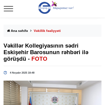
Ana səhifə
Vəkillik fəaliyyəti
Vəkillər Kollegiyasının sədri
Eskişehir Barosunun rəhbəri ilə
görüşdü -
FOTO
4 Noyabr 2025 18:48