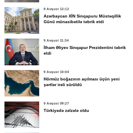
9 Avqust 12:12
Azərbaycan XİN Sinqapuru Müstəqillik
Günü münasibətilə təbrik etdi
9 Avqust 11:34
İlham Əliyev Sinqapur Prezidentini təbrik
etdi
9 Avqust 10:04
Hörmüz boğazının açılması üçün yeni
şərtlər irəli sürüldü
9 Avqust 09:27
Türkiyədə zəlzələ oldu