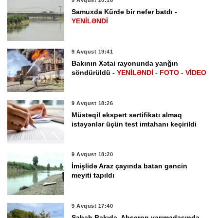
9 Avqust 20:16
Samuxda Kürdə bir nəfər batdı -
YENİLƏNDİ
9 Avqust 19:41
Bakının Xətai rayonunda yanğın
söndürüldü -
YENİLƏNDİ - FOTO - VİDEO
9 Avqust 18:26
Müstəqil ekspert sertifikatı almaq
istəyənlər üçün test imtahanı keçirildi
9 Avqust 18:20
İmişlidə Araz çayında batan gəncin
meyiti tapıldı
9 Avqust 17:40
Sabah Bakıda, Abşeron yarımadasında