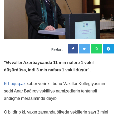
Paylaş:
"Əvvəllər Azərbaycanda 11 min nəfərə 1 vəkil
düşürdüsə, indi 3 min nəfərə 1 vəkil düşür".
E-huquq.az
xəbər verir ki, bunu Vəkillər Kollegiyasının
sədri Anar Bağırov vəkilliyə namizədlərin təntənəli
andiçmə mərasimində deyib
O bildirib ki, yaxın zamanda ölkədə vəkillərin sayı 3 mini