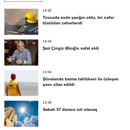
14:52
Tovuzda evdə yanğın oldu, bir nəfər
tüstüdən zəhərləndi
14:15
Şair Çingiz Əlioğlu vəfat etdi
13:54
Şüvəlanda batma təhlükəsi ilə üzləşən
şəxs xilas edildi
13:28
Sabah 37 dərəcə isti olacaq