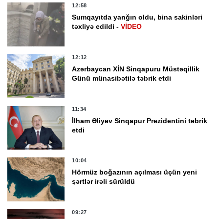
12:58
Sumqayıtda yanğın oldu, bina sakinləri
təxliyə edildi -
VİDEO
12:12
Azərbaycan XİN Sinqapuru Müstəqillik
Günü münasibətilə təbrik etdi
11:34
İlham Əliyev Sinqapur Prezidentini təbrik
etdi
10:04
Hörmüz boğazının açılması üçün yeni
şərtlər irəli sürüldü
09:27