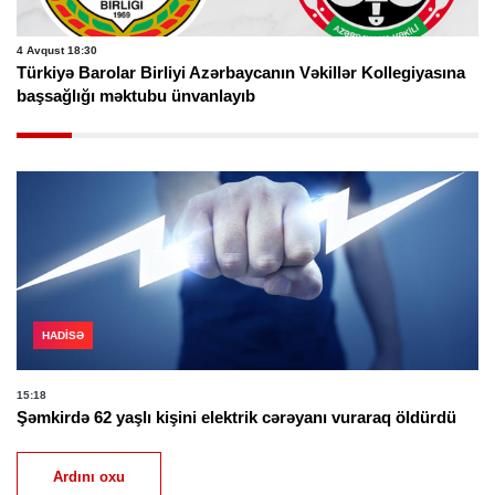
4 Avqust 18:30
Türkiyə Barolar Birliyi Azərbaycanın Vəkillər Kollegiyasına
başsağlığı məktubu ünvanlayıb
HADISƏ
15:18
Şəmkirdə 62 yaşlı kişini elektrik cərəyanı vuraraq öldürdü
Ardını oxu