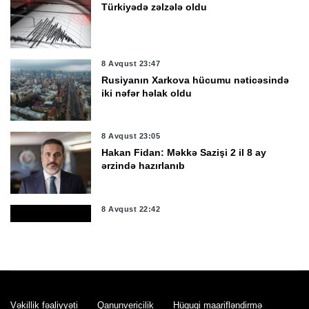
Türkiyədə zəlzələ oldu
8 Avqust 23:47
Rusiyanın Xarkova hücumu nəticəsində
iki nəfər həlak oldu
8 Avqust 23:05
Hakan Fidan: Məkkə Sazişi 2 il 8 ay
ərzində hazırlanıb
8 Avqust 22:42
Goranboyda evdən 18 yaşlı gənc qızın
meyiti tapıldı
8 Avqust 22:04
Türkiyə inventarındakı ağır silahları
Vəkillik fəaliyyəti
Qanunvericilik
Hüquqi maarifləndirmə