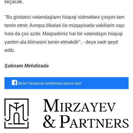
keçəcək.
"Bu göstərici vətəndaşların hüquqi xidmətlərə çıxışını tam
təmin etmir. Avropa ölkələri ilə müqayisədə vəkillərin sayı
hələ də çox azdır. Məqsədimiz hər bir vətəndaşın hüquqi
yardım ala bilməsini təmin etməkdir", - deyə sədr qeyd
edib.
Şəbnəm Mehdizadə
Bizim Facebook səhifəmizə abunə olun