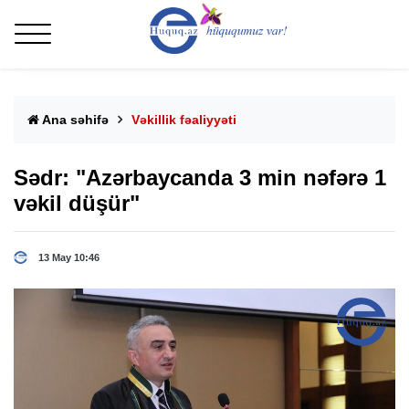
Ana səhifə
Vəkillik fəaliyyəti
Sədr: "Azərbaycanda 3 min nəfərə 1
vəkil düşür"
13 May 10:46