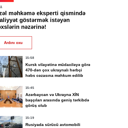
11
zəl məhkəmə eksperti qismində
əaliyyət göstərmək istəyən
əxslərin nəzərinə!
Ardını oxu
15:58
Kursk vilayətinə müdaxiləyə görə
470-dən çox ukraynalı hərbçi
həbs cəzasına məhkum edilib
15:45
Azərbaycan və Ukrayna XİN
başçıları arasında geniş tərkibdə
görüş olub
15:19
Rusiyada sürücü avtomobili