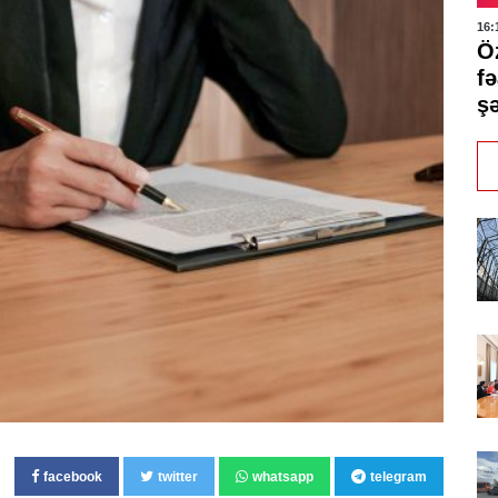
16:
Ö
f
ş
facebook
twitter
whatsapp
telegram