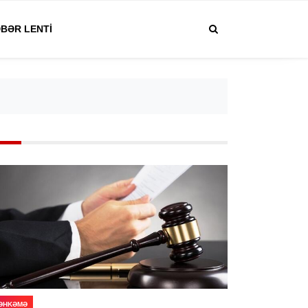
BƏR LENTI
ƏHKƏMƏ