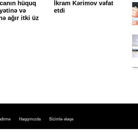
canın hüquq
İkram Kərimov vəfat
"V
yətinə və
etdi
nə
nə ağır itki üz
h
ke
qə
Ş
ndirmə
Haqqımızda
Bizimlə əlaqə