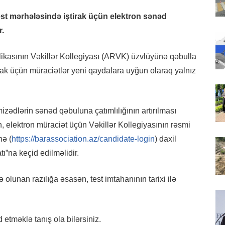
 test mərhələsində iştirak üçün elektron sənəd
r.
ikasının Vəkillər Kollegiyası (ARVK) üzvlüyünə qəbulla
irak üçün müraciətlər yeni qaydalara uyğun olaraq yalnız
zədlərin sənəd qəbuluna çatımlılığının artırılması
 elektron müraciət üçün Vəkillər Kollegiyasının rəsmi
nə (
https://barassociation.az/candidate-login
) daxil
”na keçid edilməlidir.
lunan razılığa əsasən, test imtahanının tarixi ilə
 etməklə tanış ola bilərsiniz.