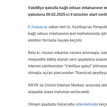
Vəkillliyə qəbulla bağlı ixtisas imtahanının
qəbuluna 06.02.2025-ci il tarixdən start verili
E-huquq.az
xəbər verir ki, Azərbaycan Respubl
bağlı ixtisas imtahanının test mərhələsində işt
elektron formada həyata keçirilir.
Belə ki, müasir imkanlar nəzərə alınmaqla, nami
məqsədilə tətbiq olunan yeni qaydalara əsasən,
internet səhifəsindən “Vəkilliyə qəbul” bölməsi
olmaqla açılan pəncərədən “Namizəd qeydiyyatı
ARVK ilə Dövlət İmtahan Mərkəzi arasında əldə o
əlaqədar əlavə məlumat veriləcəkdir.
Onlayn qaydada müraciətlə
videotəlimata
keçid