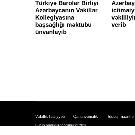
giyasının
Türkiyə Barolar Birliyi
Azərbay
cbari
Azərbaycanın Vəkillər
ictimaiy
la davam
Kollegiyasına
vəkilliyi
başsağlığı məktubu
verib
ünvanlayıb
Vəkillik fəaliyyəti
Qanunvericilik
Hüquqi maariflə
Bütün hüquqlar qorunur © 2026