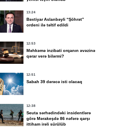
13:24
Bəxtiyar Aslanbəyli “Şöhrət”
ordeni ilə təltif edildi
12:53
Məhkəmə inzibati orqanın əvəzinə
qərar verə bilərmi?
12:51
Sabah 39 dərəcə isti olacaq
12:38
Seuta sərhədindəki insidentlərə
görə Mərakeşdə 86 nəfərə qarşı
ittiham irəli sürülüb
yul 13:45
31 İyul 10:58