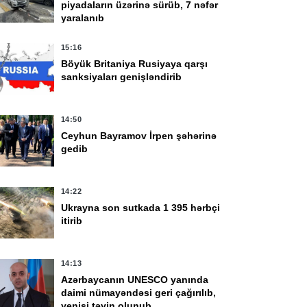
piyadaların üzərinə sürüb, 7 nəfər
yaralanıb
15:16
Böyük Britaniya Rusiyaya qarşı
sanksiyaları genişləndirib
14:50
Ceyhun Bayramov İrpen şəhərinə
gedib
14:22
Ukrayna son sutkada 1 395 hərbçi
itirib
14:13
Azərbaycanın UNESCO yanında
daimi nümayəndəsi geri çağırılıb,
yenisi təyin olunub