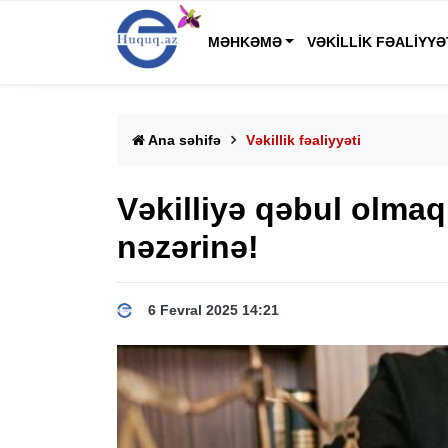
MƏHKƏMƏ
VƏKILLIK FƏALIYYƏ
Ana səhifə
Vəkillik fəaliyyəti
Vəkilliyə qəbul olmaq
nəzərinə!
6 Fevral 2025 14:21