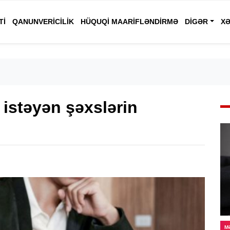
TI
QANUNVERICILIK
HÜQUQI MAARIFLƏNDIRMƏ
DIGƏR
XƏ
 istəyən şəxslərin
M