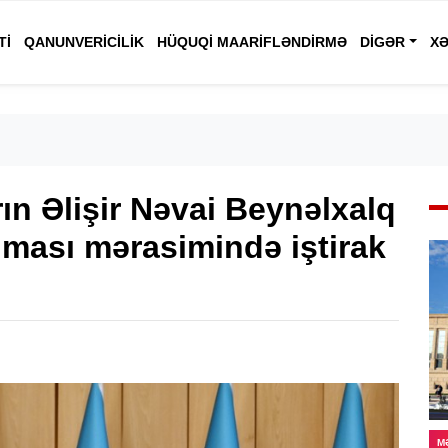
TI
QANUNVERICILIK
HÜQUQI MAARIFLƏNDIRMƏ
DIGƏR
XƏ
ın Əlişir Nəvai Beynəlxalq
unması mərasimində iştirak
M