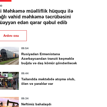
00
li Məhkəmə müəlliflik hüququ ilə
ağlı vahid məhkəmə təcrübəsini
üəyyən edən qərar qəbul edib
Ardını oxu
09:54
Rusiyadan Ermənistana
Azərbaycandan tranzit keçməklə
buğda və daş kömür göndəriləcək
09:44
Tailandda məktəbdə atışma olub,
ölən və yaralılar var
09:34
Neftimiz bahalaşdı