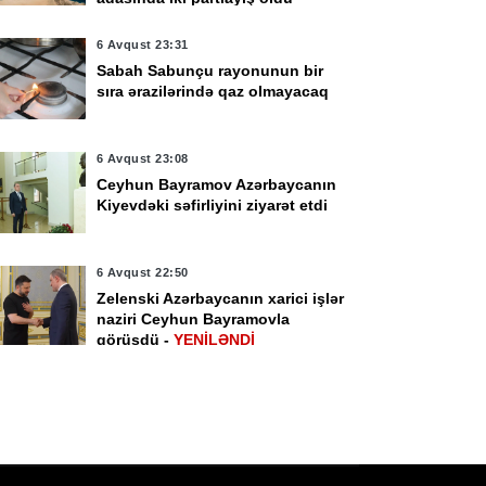
6 Avqust 23:31
Sabah Sabunçu rayonunun bir
sıra ərazilərində qaz olmayacaq
vqust 17:35
6 Avqust 14:50
ezidenturaya qəbul
Ceyhun Bayramov
6 Avqust 23:08
tahanının 2-ci
İrpen şəhərinə gedib
Ceyhun Bayramov Azərbaycanın
Kiyevdəki səfirliyini ziyarət etdi
ərhələsində 1000-ə
xın şəxs iştirak
dəcək
6 Avqust 22:50
Zelenski Azərbaycanın xarici işlər
naziri Ceyhun Bayramovla
görüşdü -
YENİLƏNDİ
6 Avqust 22:36
Almaniyada iki İraq vətəndaşı
terror şübhəsi ilə saxlanıldı