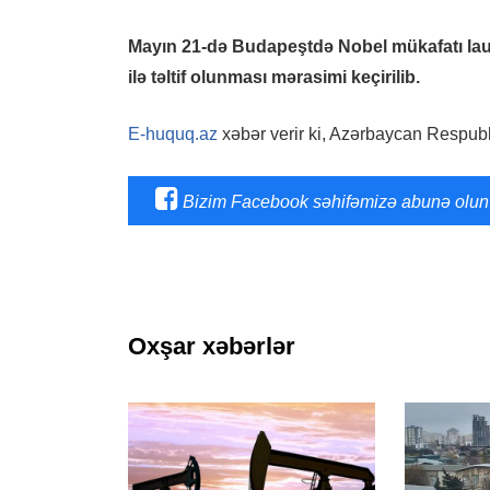
Mayın 21-də Budapeştdə Nobel mükafatı laur
ilə təltif olunması mərasimi keçirilib.
E-huquq.az
xəbər verir ki, Azərbaycan Respubli
Bizim Facebook səhifəmizə abunə olun
Oxşar xəbərlər