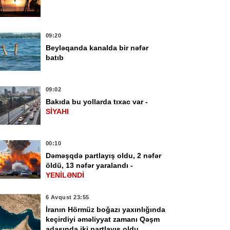
09:20
Beyləqanda kanalda bir nəfər
batıb
09:02
Bakıda bu yollarda tıxac var -
SİYAHI
00:10
Dəməşqdə partlayış oldu, 2 nəfər
öldü, 13 nəfər yaralandı -
YENİLƏNDİ
6 Avqust 23:55
İranın Hörmüz boğazı yaxınlığında
keçirdiyi əməliyyat zamanı Qəşm
adasında iki partlayış oldu