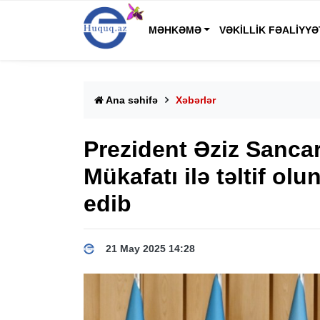
MƏHKƏMƏ
VƏKILLIK FƏALIYYƏ
Ana səhifə
Xəbərlər
Prezident Əziz Sancar
Mükafatı ilə təltif ol
edib
21 May 2025 14:28