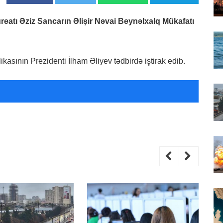
eatı Əziz Sancarın Əlişir Nəvai Beynəlxalq Mükafatı
kasının Prezidenti İlham Əliyev tədbirdə iştirak edib.