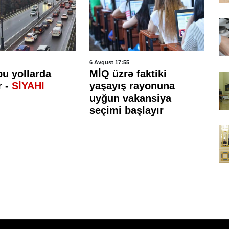
6 Avqust 17:55
6 A
bu yollarda
MİQ üzrə faktiki
R
r -
SİYAHI
yaşayış rayonuna
im
uyğun vakansiya
m
seçimi başlayır
ya
e