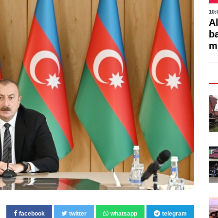
10:
A
b
m
facebook
twitter
whatsapp
telegram