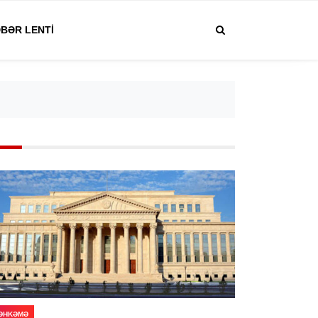
BƏR LENTI
ƏHKƏMƏ