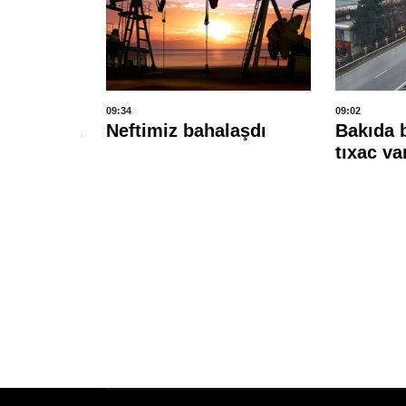
09:34
09:02
mənistana
Neftimiz bahalaşdı
Bakıda 
 tranzit
tıxac va
da və daş
iləcək