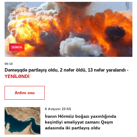
DÜNYA
00:10
Dəməşqdə partlayış oldu, 2 nəfər öldü, 13 nəfər yaralandı -
YENİLƏNDİ
Ardını oxu
6 Avqust 23:55
İranın Hörmüz boğazı yaxınlığında
keçirdiyi əməliyyat zamanı Qəşm
adasında iki partlayış oldu