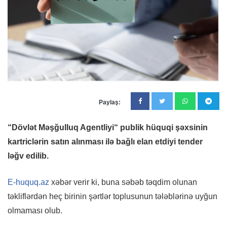
Paylaş:
“Dövlət Məşğulluq Agentliyi“ publik hüquqi şəxsinin
kartriclərin satın alınması ilə bağlı elan etdiyi tender
ləğv edilib.
E-huquq.az
xəbər verir ki, buna səbəb təqdim olunan
təkliflərdən heç birinin şərtlər toplusunun tələblərinə uyğun
olmaması olub.