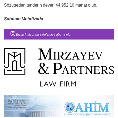
Sözügedən tenderin dəyəri 44.952,10 manat olub.
Şəbnəm Mehdizadə
Bizim Instagram səhifəmizə abunə olun