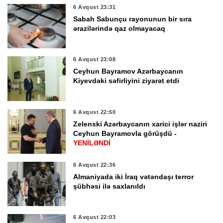
6 Avqust 23:31
Sabah Sabunçu rayonunun bir sıra
ərazilərində qaz olmayacaq
6 Avqust 23:08
Ceyhun Bayramov Azərbaycanın
Kiyevdəki səfirliyini ziyarət etdi
6 Avqust 22:50
Zelenski Azərbaycanın xarici işlər naziri
Ceyhun Bayramovla görüşdü -
YENİLƏNDİ
6 Avqust 22:36
Almaniyada iki İraq vətəndaşı terror
şübhəsi ilə saxlanıldı
6 Avqust 22:03