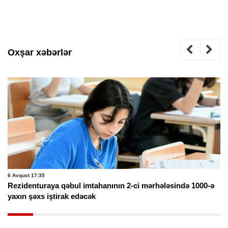
Oxşar xəbərlər
6 Avqust 17:35
Rezidenturaya qəbul imtahanının 2-ci mərhələsində 1000-ə
yaxın şəxs iştirak edəcək