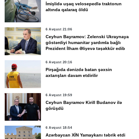
İmişlidə uşaq velosepedlə traktorun
altında qalaraq öldü
6 Avqust 21:06
Ceyhun Bayramov: Zelenski Ukraynaya
göstərdiyi humanitar yardımla bağlı
Prezident İlham Əliyevə təşəkkür edib
6 Avqust 20:16
Pirşağıda dənizdə batan şəxsin
axtarışları davam etdirilir
6 Avqust 19:59
Ceyhun Bayramov Kirill Budanov ilə
görüşdü
6 Avqust 18:54
Azərbaycan XİN Yamaykanı təbrik etdi