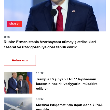
SIYASƏT
19:02
Rubio: Ermənistanla Azərbaycanı nümayiş etdirdikləri
cəsarət və uzaqgörənliyə görə təbrik edirik
Ardını oxu
18:32
Trampla Paşinyan TRIPP layihəsinin
icrasının hazırkı vəziyyətini müzakirə
ediblər
18:07
Moskva istiqamətində uçan daha 7 PUA
vuruldu