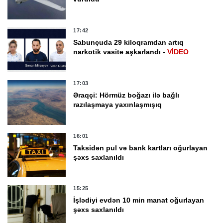
17:42
Sabunçuda 29 kiloqramdan artıq
narkotik vasitə aşkarlandı -
VİDEO
17:03
Əraqçi: Hörmüz boğazı ilə bağlı
razılaşmaya yaxınlaşmışıq
16:01
Taksidən pul və bank kartları oğurlayan
şəxs saxlanıldı
15:25
İşlədiyi evdən 10 min manat oğurlayan
şəxs saxlanıldı