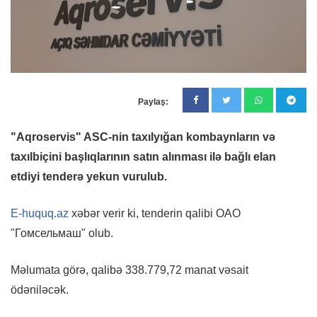
Paylaş:
"Aqroservis" ASC-nin taxılyığan kombaynların və
taxılbiçini başlıqlarının satın alınması ilə bağlı elan
etdiyi tenderə yekun vurulub.
E-huquq.az
xəbər verir ki, tenderin qalibi OAO
"Гомсельмаш" olub.
Məlumata görə, qalibə 338.779,72 manat vəsait
ödəniləcək.