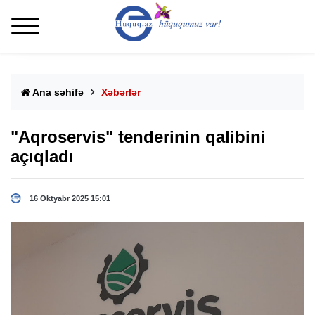
Ana səhifə
Xəbərlər
"Aqroservis" tenderinin qalibini
açıqladı
16 Oktyabr 2025 15:01