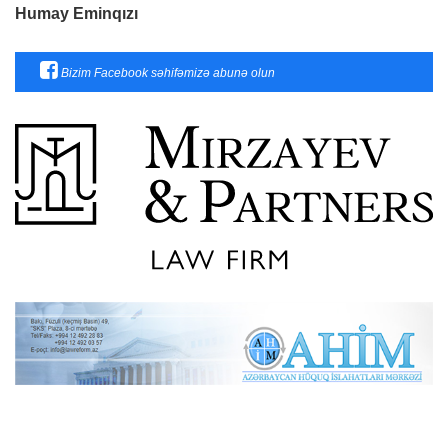
Humay Eminqızı
Bizim Facebook səhifəmizə abunə olun