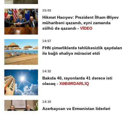
15:03
Hikmət Hacıyev: Prezident İlham Əliyev
müharibəni qazandı, eyni zamanda
sülhü də qazandı -
VİDEO
14:57
FHN çimərliklərdə təhlükəsizlik qaydaları
ilə bağlı əhaliyə müraciət etdi
14:32
Bakıda 40, rayonlarda 41 dərəcə isti
olacaq -
XƏBƏRDARLIQ
14:10
Azərbaycan və Ermənistan liderləri
iqtisadi və ticari əlaqələrin inkişafını
sülhün faydalarının təzahürü kimi
qiymətləndirib