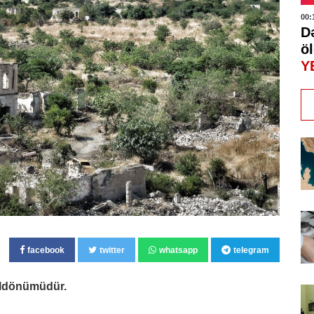
00:
D
öl
Y
facebook
twitter
whatsapp
telegram
 ildönümüdür.