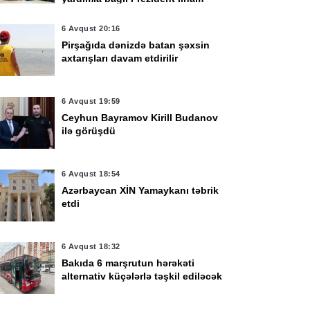
Əliyevə təşəkkür edib
6 Avqust 20:16
Pirşağıda dənizdə batan şəxsin
axtarışları davam etdirilir
6 Avqust 19:59
Ceyhun Bayramov Kirill Budanov
ilə görüşdü
6 Avqust 18:54
Azərbaycan XİN Yamaykanı təbrik
etdi
6 Avqust 18:32
Bakıda 6 marşrutun hərəkəti
alternativ küçələrlə təşkil ediləcək