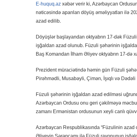
E-huquq.az
xəbər verir ki, Azərbaycan Ordusun
nəticəsində aparılan döyüş əməliyyatları ilə 20
azad edilib.
Döyüşlər başlayandan oktyabrın 17-dək Füzuli 
işğaldan azad olunub. Füzuli şəhərinin işğalda
Baş Komandan İlham Əliyev oktyabrın 17-də xa
Prezident müraciətində həmin gün Füzuli şəhər
Pirəhmədli, Musabəyli, Çimən, İşıqlı və Dədəl
Füzuli şəhərinin işğaldan azad edilməsi uğrun
Azərbaycan Ordusu onu geri çəkilməyə məcbur e
zamanı Ermənistan ordusunun xeyli canlı qüvvə
Azərbaycan Respublikasında “Füzulinin azad o
Əliyevin Sərəncamı ilə Füzuli rayonunun işğa