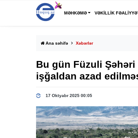
MƏHKƏMƏ
VƏKILLIK FƏALIYYƏ
Ana səhifə
Xəbərlər
Bu gün Füzuli Şəhəri
işğaldan azad edilməs
17 Oktyabr 2025 00:05