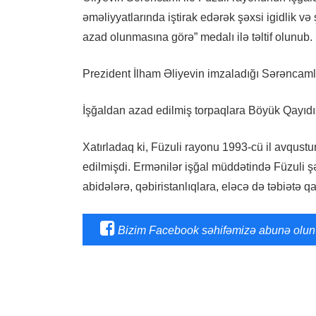
əməliyyatlarında iştirak edərək şəxsi igidlik v
azad olunmasına görə” medalı ilə təltif olunub.
Prezident İlham Əliyevin imzaladığı Sərəncamla
İşğaldan azad edilmiş torpaqlara Böyük Qayıdı
Xatırladaq ki, Füzuli rayonu 1993-cü il avqustu
edilmişdi. Ermənilər işğal müddətində Füzuli şəh
abidələrə, qəbiristanlıqlara, eləcə də təbiətə qa
Bizim Facebook səhifəmizə abunə olun