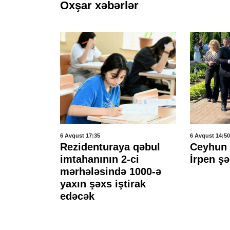
Oxşar xəbərlər
6 Avqust 17:35
6 Avqust 14:50
ki
Rezidenturaya qəbul
Ceyhun
una
imtahanının 2-ci
İrpen ş
iya
mərhələsində 1000-ə
r
yaxın şəxs iştirak
edəcək