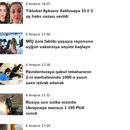
6 Avqust 18:07
Tiktoker Aybəniz Xəlilovaya 10 il 3
ay həbs cəzası verildi
6 Avqust 17:55
MİQ üzrə faktiki yaşayış rayonuna
uyğun vakansiya seçimi başlayır
6 Avqust 17:35
Rezidenturaya qəbul imtahanının
vqust 12:32
6 Avqust 11:53
2-ci mərhələsində 1000-ə yaxın
zərbaycanda BOKT
Rusiyadan Ermənista
şəxs iştirak edəcək
əğv olundu
buğda daşıyan yük
6 Avqust 17:11
qatarı Biləcəridən yola
Rusiya son sutka ərzində
düşüb
Ukraynaya məxsus 1 155 PUA
vurub
6 Avqust 17:03