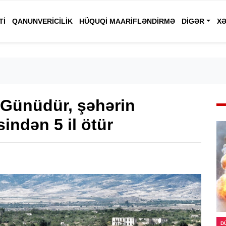
TI
QANUNVERICILIK
HÜQUQI MAARIFLƏNDIRMƏ
DIGƏR
XƏ
 Günüdür, şəhərin
indən 5 il ötür
D