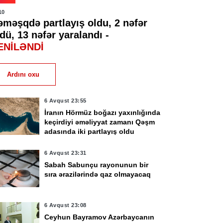
10
əməşqdə partlayış oldu, 2 nəfər
dü, 13 nəfər yaralandı -
ENİLƏNDİ
Ardını oxu
6 Avqust 23:55
İranın Hörmüz boğazı yaxınlığında
keçirdiyi əməliyyat zamanı Qəşm
adasında iki partlayış oldu
6 Avqust 23:31
Sabah Sabunçu rayonunun bir
sıra ərazilərində qaz olmayacaq
6 Avqust 23:08
Ceyhun Bayramov Azərbaycanın