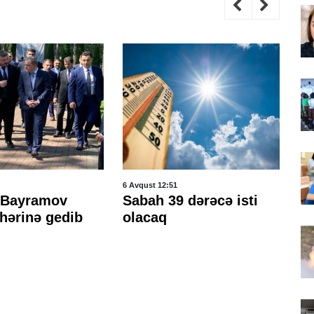
6 Avqust 12:51
6 A
 Bayramov
Sabah 39 dərəcə isti
A
əhərinə gedib
olacaq
l