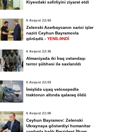
Kiyevdəki səfirliyini ziyarət etdi
6 Avqust 22:50
Zelenski Azərbaycanın xarici işlər
naziri Ceyhun Bayramovla
görüşdü -
YENİLƏNDİ
6 Avqust 22:36
Almaniyada iki İraq vətəndaşı
terror şübhəsi ilə saxlanıldı
6 Avqust 22:03
İmişlidə uşaq velosepedlə
traktorun altında qalaraq öldü
6 Avqust 21:06
Ceyhun Bayramov: Zelenski
Ukraynaya göstərdiyi humanitar
yardımla bağlı Prezident İlham