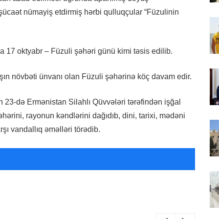
ə şücaət nümayiş etdirmiş hərbi qulluqçular “Füzulinin
 17 oktyabr – Füzuli şəhəri günü kimi təsis edilib.
şın növbəti ünvanı olan Füzuli şəhərinə köç davam edir.
n 23-də Ermənistan Silahlı Qüvvələri tərəfindən işğal
ərini, rayonun kəndlərini dağıdıb, dini, tarixi, mədəni
rşı vandallıq əməlləri törədib.