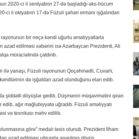
un 2020-ci il sentyabrın 27-də başladığı əks-hücum
20-ci il oktyabrın 17-də Füzuli şəhəri erməni işğalından
rayonunun bir neçə kəndi uğurlu əməliyyatlarla
n azad edilməsi xəbərini isə Azərbaycan Prezidenti, Ali
lqa müraciətində çatdırıb.
i ilə yanaşı, Füzuli rayonunun Qoçəhmədli, Cuvarlı,
i kəndlərinin də işğaldan azad olunduğunu elan edib.
da şiddətli döyüşlər gedib. Düşmənin müqavimətini qıran
dib, ağır məğlubiyyətə uğradıb. Füzuli əməliyyatı
si və texnikası məhv edilib.
lunmasına görə” medalı təsis olunub. Prezident İlham
ldan azad edilməsi uğrunda aparılmış döyüş