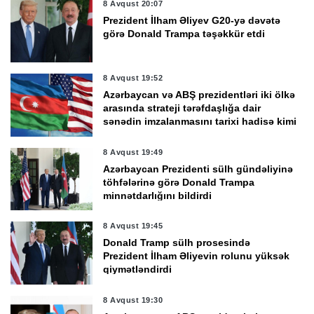
8 Avqust 20:07
Prezident İlham Əliyev G20-yə dəvətə
görə Donald Trampa təşəkkür etdi
8 Avqust 19:52
Azərbaycan və ABŞ prezidentləri iki ölkə
arasında strateji tərəfdaşlığa dair
sənədin imzalanmasını tarixi hadisə kimi
qiymətləndirdi
8 Avqust 19:49
Azərbaycan Prezidenti sülh gündəliyinə
töhfələrinə görə Donald Trampa
minnətdarlığını bildirdi
8 Avqust 19:45
Donald Tramp sülh prosesində
Prezident İlham Əliyevin rolunu yüksək
qiymətləndirdi
8 Avqust 19:30