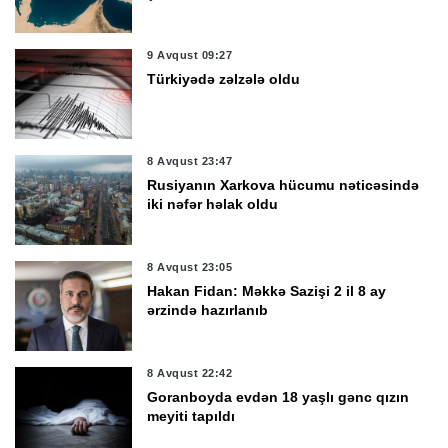
9 Avqust 09:27
Türkiyədə zəlzələ oldu
8 Avqust 23:47
Rusiyanın Xarkova hücumu nəticəsində
iki nəfər həlak oldu
8 Avqust 23:05
Hakan Fidan: Məkkə Sazişi 2 il 8 ay
ərzində hazırlanıb
8 Avqust 22:42
Goranboyda evdən 18 yaşlı gənc qızın
meyiti tapıldı