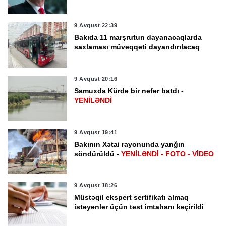
9 Avqust 22:39
Bakıda 11 marşrutun dayanacaqlarda
saxlaması müvəqqəti dayandırılacaq
9 Avqust 20:16
Samuxda Kürdə bir nəfər batdı -
YENİLƏNDİ
9 Avqust 19:41
Bakının Xətai rayonunda yanğın
söndürüldü -
YENİLƏNDİ - FOTO - VİDEO
9 Avqust 18:26
Müstəqil ekspert sertifikatı almaq
istəyənlər üçün test imtahanı keçirildi