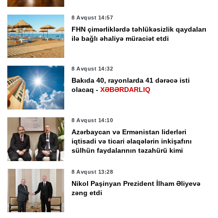
8 Avqust 14:57
FHN çimərliklərdə təhlükəsizlik qaydaları
ilə bağlı əhaliyə müraciət etdi
8 Avqust 14:32
Bakıda 40, rayonlarda 41 dərəcə isti
olacaq -
XƏBƏRDARLIQ
8 Avqust 14:10
Azərbaycan və Ermənistan liderləri
iqtisadi və ticari əlaqələrin inkişafını
sülhün faydalarının təzahürü kimi
qiymətləndirib
8 Avqust 13:28
Nikol Paşinyan Prezident İlham Əliyevə
zəng etdi