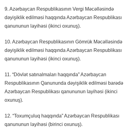
9. Azərbaycan Respublikasının Vergi Məcəlləsində
dəyişiklik edilməsi haqqında Azərbaycan Respublikası
qanununun layihəsi (ikinci oxunuş).
10. Azərbaycan Respublikasının Gömrük Məcəlləsində
dəyişiklik edilməsi haqqında Azərbaycan Respublikası
qanununun layihəsi (ikinci oxunuş).
11. “Dövlət satınalmaları haqqında” Azərbaycan
Respublikasının Qanununda dəyişiklik edilməsi barədə
Azərbaycan Respublikası qanununun layihəsi (ikinci
oxunuş).
12. “Toxumçuluq haqqında” Azərbaycan Respublikası
qanununun layihəsi (birinci oxunuş).