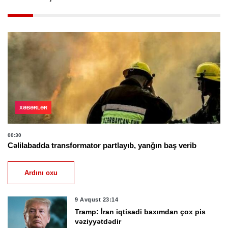
XƏBƏRLƏR
00:30
Cəlilabadda transformator partlayıb, yanğın baş verib
Ardını oxu
9 Avqust 23:14
Tramp: İran iqtisadi baxımdan çox pis
vəziyyətdədir