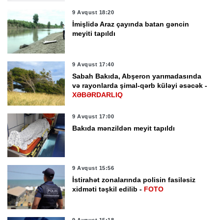
9 Avqust 18:20
İmişlidə Araz çayında batan gəncin
meyiti tapıldı
9 Avqust 17:40
Sabah Bakıda, Abşeron yarımadasında
və rayonlarda şimal-qərb küləyi əsəcək -
XƏBƏRDARLIQ
9 Avqust 17:00
Bakıda mənzildən meyit tapıldı
9 Avqust 15:56
İstirahət zonalarında polisin fasiləsiz
xidməti təşkil edilib -
FOTO
9 Avqust 15:18