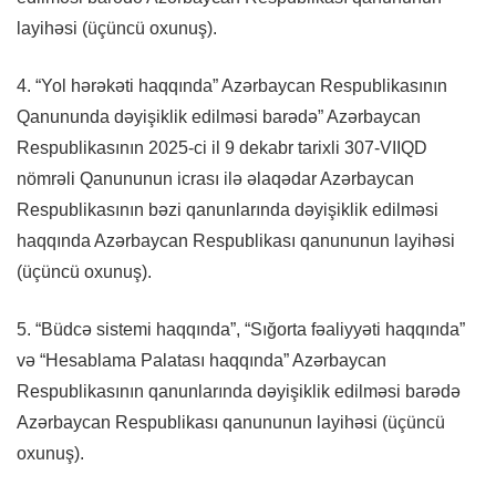
layihəsi (üçüncü oxunuş).
4. “Yol hərəkəti haqqında” Azərbaycan Respublikasının
Qanununda dəyişiklik edilməsi barədə” Azərbaycan
Respublikasının 2025-ci il 9 dekabr tarixli 307-VIIQD
nömrəli Qanununun icrası ilə əlaqədar Azərbaycan
Respublikasının bəzi qanunlarında dəyişiklik edilməsi
haqqında Azərbaycan Respublikası qanununun layihəsi
(üçüncü oxunuş).
5. “Büdcə sistemi haqqında”, “Sığorta fəaliyyəti haqqında”
və “Hesablama Palatası haqqında” Azərbaycan
Respublikasının qanunlarında dəyişiklik edilməsi barədə
Azərbaycan Respublikası qanununun layihəsi (üçüncü
oxunuş).