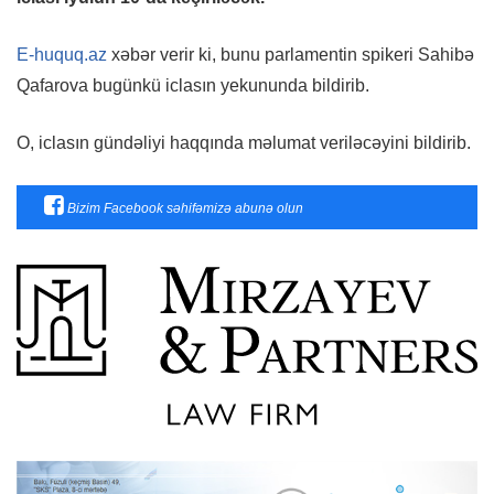
E-huquq.az
xəbər verir ki, bunu parlamentin spikeri Sahibə
Qafarova bugünkü iclasın yekununda bildirib.
O, iclasın gündəliyi haqqında məlumat veriləcəyini bildirib.
Bizim Facebook səhifəmizə abunə olun