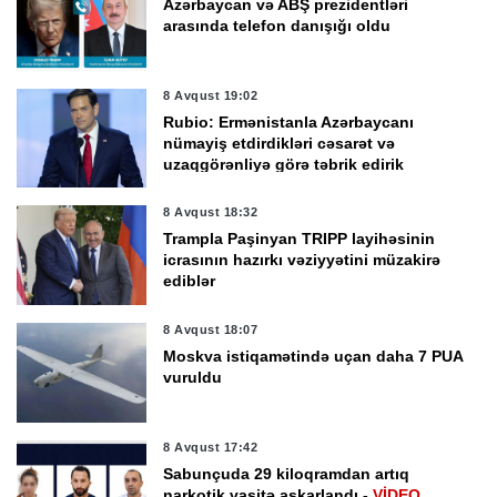
Azərbaycan və ABŞ prezidentləri
arasında telefon danışığı oldu
8 Avqust 19:02
Rubio: Ermənistanla Azərbaycanı
nümayiş etdirdikləri cəsarət və
uzaqgörənliyə görə təbrik edirik
8 Avqust 18:32
Trampla Paşinyan TRIPP layihəsinin
icrasının hazırkı vəziyyətini müzakirə
ediblər
8 Avqust 18:07
Moskva istiqamətində uçan daha 7 PUA
vuruldu
8 Avqust 17:42
Sabunçuda 29 kiloqramdan artıq
narkotik vasitə aşkarlandı -
VİDEO