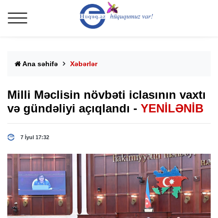
Ana səhifə
Xəbərlər
Milli Məclisin növbəti iclasının vaxtı
və gündəliyi açıqlandı -
YENİLƏNİB
7 İyul 17:32