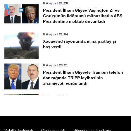
8 Avqust 21:26
Prezident İlham Əliyev Vaşinqton Zirvə
Görüşünün ildönümü münasibətilə ABŞ
Prezidentinə məktub ünvanladı
8 Avqust 21:04
Xocavənd rayonunda mina partlayışı
baş verdi
8 Avqust 20:21
Prezident İlham Əliyevlə Trampın telefon
danışığında TRIPP layihəsinin
əhəmiyyəti vurğulandı
8 Avqust 20:07
Prezident İlham Əliyev G20-yə dəvətə
görə Donald Trampa təşəkkür etdi
8 Avqust 19:52
Vəkillik fəaliyyəti
Qanunvericilik
Hüquqi maarifləndirmə