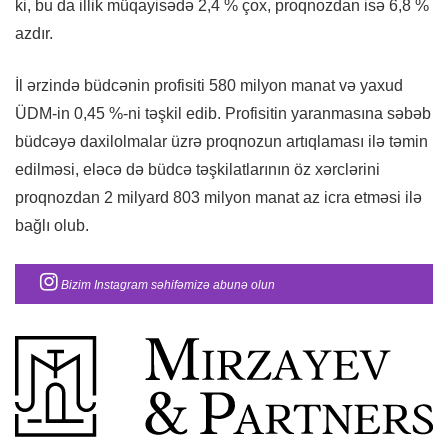
ki, bu da illik müqayisədə 2,4 % çox, proqnozdan isə 6,8 %
azdır.
İl ərzində büdcənin profisiti 580 milyon manat və yaxud
ÜDM-in 0,45 %-ni təşkil edib. Profisitin yaranmasına səbəb
büdcəyə daxilolmalar üzrə proqnozun artıqlaması ilə təmin
edilməsi, eləcə də büdcə təşkilatlarının öz xərclərini
proqnozdan 2 milyard 803 milyon manat az icra etməsi ilə
bağlı olub.
Bizim Instagram səhifəmizə abunə olun