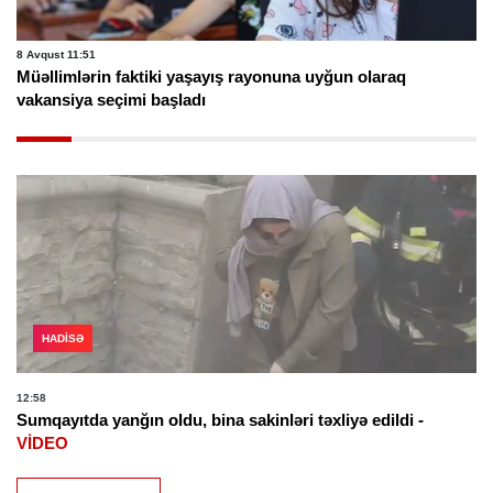
8 Avqust 11:51
Müəllimlərin faktiki yaşayış rayonuna uyğun olaraq
vakansiya seçimi başladı
HADISƏ
12:58
Sumqayıtda yanğın oldu, bina sakinləri təxliyə edildi -
VİDEO