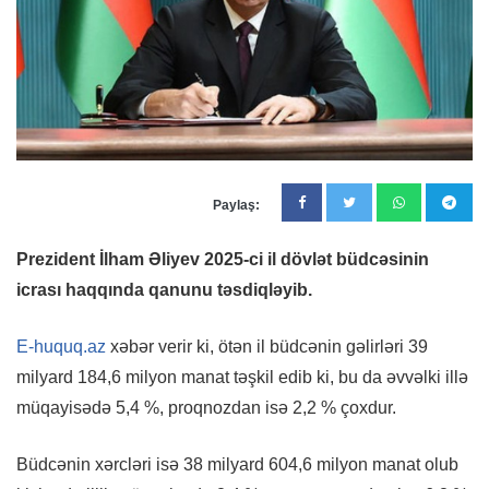
Paylaş:
Prezident İlham Əliyev 2025-ci il dövlət büdcəsinin
icrası haqqında qanunu təsdiqləyib.
E-huquq.az
xəbər verir ki, ötən il büdcənin gəlirləri 39
milyard 184,6 milyon manat təşkil edib ki, bu da əvvəlki illə
müqayisədə 5,4 %, proqnozdan isə 2,2 % çoxdur.
Büdcənin xərcləri isə 38 milyard 604,6 milyon manat olub