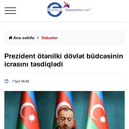
Ana səhifə
Xəbərlər
Prezident ötənilki dövlət büdcəsinin
icrasını təsdiqlədi
7 İyul 16:02