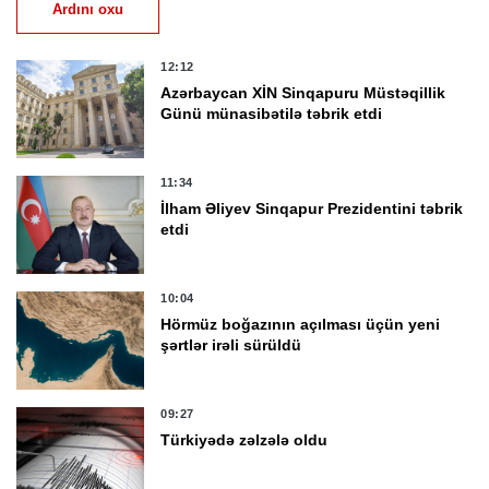
Ardını oxu
12:12
Azərbaycan XİN Sinqapuru Müstəqillik
Günü münasibətilə təbrik etdi
11:34
İlham Əliyev Sinqapur Prezidentini təbrik
etdi
10:04
Hörmüz boğazının açılması üçün yeni
şərtlər irəli sürüldü
09:27
Türkiyədə zəlzələ oldu