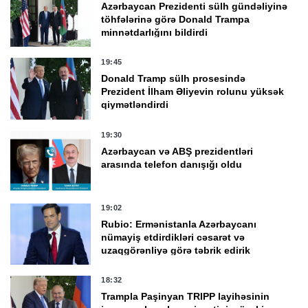
Azərbaycan Prezidenti sülh gündəliyinə
töhfələrinə görə Donald Trampa
minnətdarlığını bildirdi
19:45
Donald Tramp sülh prosesində
Prezident İlham Əliyevin rolunu yüksək
qiymətləndirdi
19:30
Azərbaycan və ABŞ prezidentləri
arasında telefon danışığı oldu
19:02
Rubio: Ermənistanla Azərbaycanı
nümayiş etdirdikləri cəsarət və
uzaqgörənliyə görə təbrik edirik
18:32
Trampla Paşinyan TRIPP layihəsinin