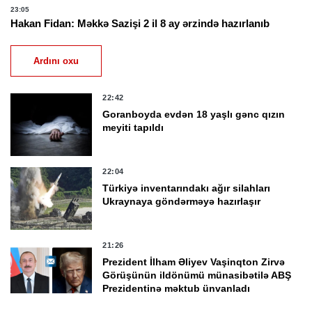
23:05
Hakan Fidan: Məkkə Sazişi 2 il 8 ay ərzində hazırlanıb
Ardını oxu
22:42
Goranboyda evdən 18 yaşlı gənc qızın
meyiti tapıldı
22:04
Türkiyə inventarındakı ağır silahları
Ukraynaya göndərməyə hazırlaşır
21:26
Prezident İlham Əliyev Vaşinqton Zirvə
Görüşünün ildönümü münasibətilə ABŞ
Prezidentinə məktub ünvanladı