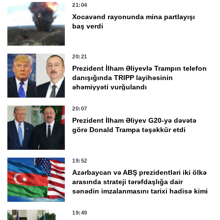
21:04
Xocavənd rayonunda mina partlayışı
baş verdi
20:21
Prezident İlham Əliyevlə Trampın telefon
danışığında TRIPP layihəsinin
əhəmiyyəti vurğulandı
20:07
Prezident İlham Əliyev G20-yə dəvətə
görə Donald Trampa təşəkkür etdi
19:52
Azərbaycan və ABŞ prezidentləri iki ölkə
arasında strateji tərəfdaşlığa dair
sənədin imzalanmasını tarixi hadisə kimi
qiymətləndirdi
19:49