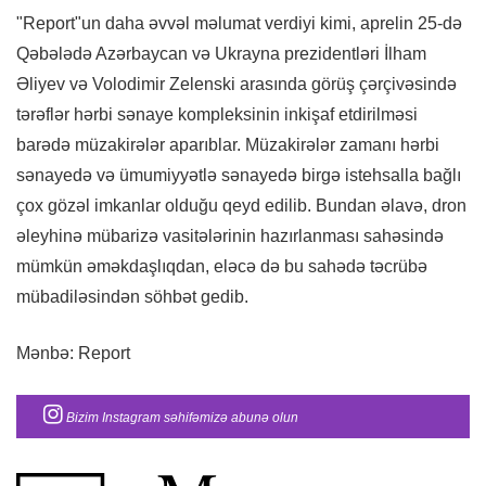
"Report"un daha əvvəl məlumat verdiyi kimi, aprelin 25-də
Qəbələdə Azərbaycan və Ukrayna prezidentləri İlham
Əliyev və Volodimir Zelenski arasında görüş çərçivəsində
tərəflər hərbi sənaye kompleksinin inkişaf etdirilməsi
barədə müzakirələr aparıblar. Müzakirələr zamanı hərbi
sənayedə və ümumiyyətlə sənayedə birgə istehsalla bağlı
çox gözəl imkanlar olduğu qeyd edilib. Bundan əlavə, dron
əleyhinə mübarizə vasitələrinin hazırlanması sahəsində
mümkün əməkdaşlıqdan, eləcə də bu sahədə təcrübə
mübadiləsindən söhbət gedib.
Mənbə: Report
Bizim Instagram səhifəmizə abunə olun