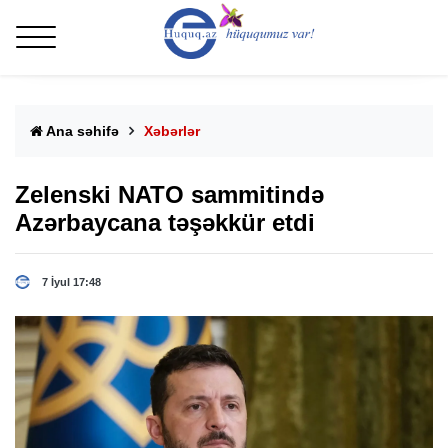
Ana səhifə
Xəbərlər
Zelenski NATO sammitində
Azərbaycana təşəkkür etdi
7 İyul 17:48