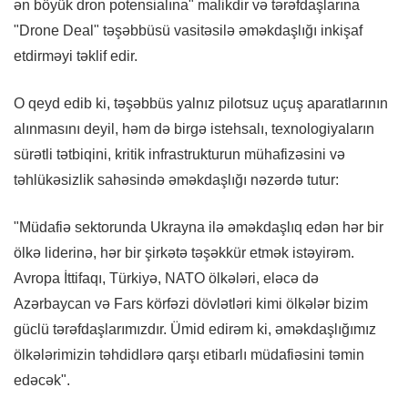
ən böyük dron potensialına" malikdir və tərəfdaşlarına
"Drone Deal" təşəbbüsü vasitəsilə əməkdaşlığı inkişaf
etdirməyi təklif edir.
O qeyd edib ki, təşəbbüs yalnız pilotsuz uçuş aparatlarının
alınmasını deyil, həm də birgə istehsalı, texnologiyaların
sürətli tətbiqini, kritik infrastrukturun mühafizəsini və
təhlükəsizlik sahəsində əməkdaşlığı nəzərdə tutur:
"Müdafiə sektorunda Ukrayna ilə əməkdaşlıq edən hər bir
ölkə liderinə, hər bir şirkətə təşəkkür etmək istəyirəm.
Avropa İttifaqı, Türkiyə, NATO ölkələri, eləcə də
Azərbaycan və Fars körfəzi dövlətləri kimi ölkələr bizim
güclü tərəfdaşlarımızdır. Ümid edirəm ki, əməkdaşlığımız
ölkələrimizin təhdidlərə qarşı etibarlı müdafiəsini təmin
edəcək".