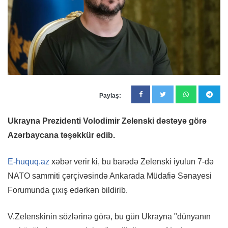
Paylaş:
Ukrayna Prezidenti Volodimir Zelenski dəstəyə görə
Azərbaycana təşəkkür edib.
E-huquq.az
xəbər verir ki, bu barədə Zelenski iyulun 7-də
NATO sammiti çərçivəsində Ankarada Müdafiə Sənayesi
Forumunda çıxış edərkən bildirib.
V.Zelenskinin sözlərinə görə, bu gün Ukrayna "dünyanın