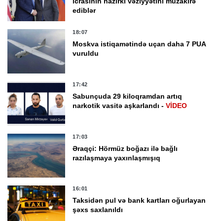
icrasının hazırkı vəziyyətini müzakirə
ediblər
18:07
Moskva istiqamətində uçan daha 7 PUA
vuruldu
17:42
Sabunçuda 29 kiloqramdan artıq
narkotik vasitə aşkarlandı -
VİDEO
17:03
Əraqçi: Hörmüz boğazı ilə bağlı
razılaşmaya yaxınlaşmışıq
16:01
Taksidən pul və bank kartları oğurlayan
şəxs saxlanıldı