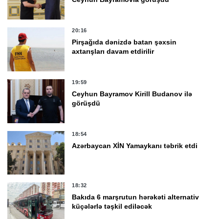
20:16
Pirşağıda dənizdə batan şəxsin
axtarışları davam etdirilir
19:59
Ceyhun Bayramov Kirill Budanov ilə
görüşdü
18:54
Azərbaycan XİN Yamaykanı təbrik etdi
18:32
Bakıda 6 marşrutun hərəkəti alternativ
küçələrlə təşkil ediləcək