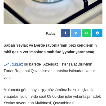
Paylaş:
Sabah Yevlax və Bərdə rayonlarının bəzi kəndlərinin
təbii qazın verilməsində məhdudiyyətlər yaranacaq.
E-huquq.az
bu barədə "Azəriqaz" İstehsalat Birliyinin
Tərtər Regional Qaz İstismar İdarəsinə istinadən xəbər
verir.
Məlumata görə, payız-qış mövsümünə hazırlıq işləri ilə
əlaqədar iyulun 9-da saat 09:00-dan işlər yekunlaşanadək
Yevlax rayonunun Malbinəsi, Qoyunbinəsi,