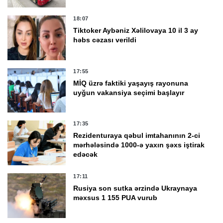
18:07
Tiktoker Aybəniz Xəlilovaya 10 il 3 ay
həbs cəzası verildi
17:55
MİQ üzrə faktiki yaşayış rayonuna
uyğun vakansiya seçimi başlayır
17:35
Rezidenturaya qəbul imtahanının 2-ci
mərhələsində 1000-ə yaxın şəxs iştirak
edəcək
17:11
Rusiya son sutka ərzində Ukraynaya
məxsus 1 155 PUA vurub