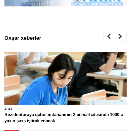
Oxşar xəbərlər
17:35
Rezidenturaya qəbul imtahanının 2-ci mərhələsində 1000-ə
yaxın şəxs iştirak edəcək