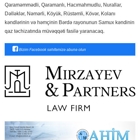
Qaraməmmədli, Qaramanlı, Hacımahmudlu, Nurallar,
Dəlləklər, Nəmərli, Köyük, Rüstəmli, Kövər, Kolanı
kəndlərinin və həmçinin Bərdə rayonunun Samux kəndinin
qaz təchizatında müvəqqəti fasilə yaranacaq.
Bizim Facebook səhifəmizə abunə olun