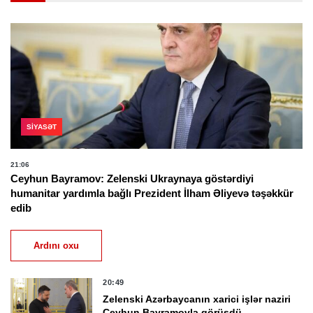
SIYASƏT
21:06
Ceyhun Bayramov: Zelenski Ukraynaya göstərdiyi
humanitar yardımla bağlı Prezident İlham Əliyevə təşəkkür
edib
Ardını oxu
20:49
Zelenski Azərbaycanın xarici işlər naziri
Ceyhun Bayramovla görüşdü