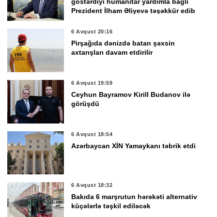
göstərdiyi humanitar yardımla bağlı
Prezident İlham Əliyevə təşəkkür edib
6 Avqust 20:16
Pirşağıda dənizdə batan şəxsin
axtarışları davam etdirilir
6 Avqust 19:59
Ceyhun Bayramov Kirill Budanov ilə
görüşdü
6 Avqust 18:54
Azərbaycan XİN Yamaykanı təbrik etdi
6 Avqust 18:32
Bakıda 6 marşrutun hərəkəti alternativ
küçələrlə təşkil ediləcək