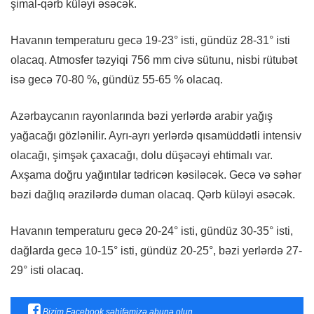
şimal-qərb küləyi əsəcək.
Havanın temperaturu gecə 19-23° isti, gündüz 28-31° isti
olacaq. Atmosfer təzyiqi 756 mm civə sütunu, nisbi rütubət
isə gecə 70-80 %, gündüz 55-65 % olacaq.
Azərbaycanın rayonlarında bəzi yerlərdə arabir yağış
yağacağı gözlənilir. Ayrı-ayrı yerlərdə qısamüddətli intensiv
olacağı, şimşək çaxacağı, dolu düşəcəyi ehtimalı var.
Axşama doğru yağıntılar tədricən kəsiləcək. Gecə və səhər
bəzi dağlıq ərazilərdə duman olacaq. Qərb küləyi əsəcək.
Havanın temperaturu gecə 20-24° isti, gündüz 30-35° isti,
dağlarda gecə 10-15° isti, gündüz 20-25°, bəzi yerlərdə 27-
29° isti olacaq.
Bizim Facebook səhifəmizə abunə olun