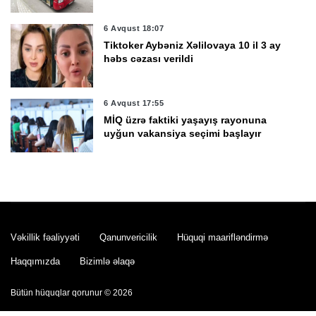
6 Avqust 18:07
Tiktoker Aybəniz Xəlilovaya 10 il 3 ay
həbs cəzası verildi
6 Avqust 17:55
MİQ üzrə faktiki yaşayış rayonuna
uyğun vakansiya seçimi başlayır
6 Avqust 17:35
Rezidenturaya qəbul imtahanının 2-ci
mərhələsində 1000-ə yaxın şəxs iştirak
edəcək
Vəkillik fəaliyyəti
Qanunvericilik
Hüquqi maarifləndirmə
6 Avqust 17:11
Haqqımızda
Bizimlə əlaqə
Rusiya son sutka ərzində Ukraynaya
məxsus 1 155 PUA vurub
Bütün hüquqlar qorunur © 2026