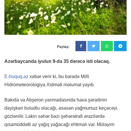
Paylaş:
Azərbaycanda iyulun 9-da 35 dərəcə isti olacaq.
E-huquq.az
xəbər verir ki, bu barədə Milli
Hidrometeorologiya Xidməti məlumat yayıb.
Bakıda və Abşeron yarımadasında hava şəraitinin
dəyişkən buludlu olacağı, əsasən yağmursuz keçəcəyi
gözlənilir. Lakin səhər bəzi şəhərətrafı ərazilərdə
qısamüddətli az yağış yağacağı ehtimalı var. Mülayim