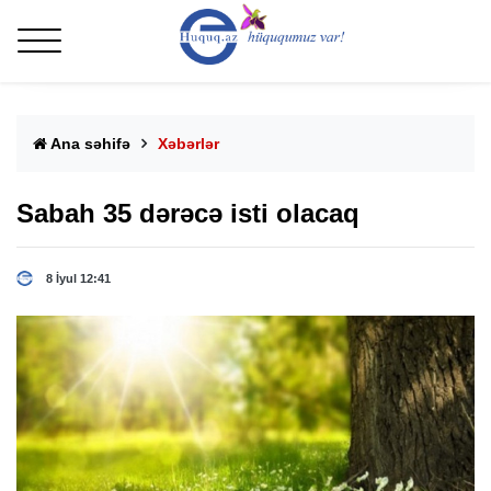
Ana səhifə
Xəbərlər
Sabah 35 dərəcə isti olacaq
8 İyul 12:41