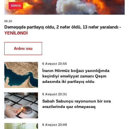
DÜNYA
00:10
Dəməşqdə partlayış oldu, 2 nəfər öldü, 13 nəfər yaralandı -
YENİLƏNDİ
Ardını oxu
6 Avqust 23:55
İranın Hörmüz boğazı yaxınlığında
keçirdiyi əməliyyat zamanı Qəşm
adasında iki partlayış oldu
6 Avqust 23:31
Sabah Sabunçu rayonunun bir sıra
ərazilərində qaz olmayacaq
6 Avqust 23:08