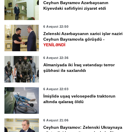
Ceyhun Bayramov Azərbaycanın
Kiyevdəki səfirliyini ziyarət etdi
6 Avqust 22:50
Zelenski Azərbaycanın xarici işlər naziri
Ceyhun Bayramovla görüşdü -
YENİLƏNDİ
6 Avqust 22:36
Almaniyada iki İraq vətəndaşı terror
şübhəsi ilə saxlanıldı
6 Avqust 22:03
İmişlidə uşaq velosepedlə traktorun
altında qalaraq öldü
6 Avqust 21:06
Ceyhun Bayramov: Zelenski Ukraynaya